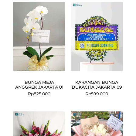
BUNGA MEJA
KARANGAN BUNGA
ANGGREK JAKARTA 01
DUKACITA JAKARTA 09
Rp
825.000
Rp
599.000
Current
Original
price
price
is:
was:
Rp1.299.000.
Rp1.449.000.