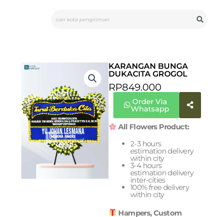
Skip
Search
to
content
KARANGAN BUNGA
DUKACITA GROGOL
RP
849.000
Order Via
Whatsapp
All Flowers Product:
2-3 hours
estimation delivery
within city
3-4 hours
estimation delivery
inter-cities
100% free delivery
within city
Hampers, Custom