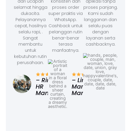
dari ucapan
konsisten dan
aplikasi tanpa
selamat hingga
proses order
proses panjang.
dukacita.
super praktis via
Kami sudah
Pelayanannya
WhatsApp.
langganan dan
cepat, hasilnya
Cashback untuk
selalu puas
selalu rapi, .
pelanggan rutin
dengan
Sangat
benar-benar
layanan serta
membantu
terasa
cashbacknya.
untuk
manfaatnya.
kebutuhan rutin
perusahaan.
– F
Ad
– Rina,
– Linda,
HR
Marketing
Manager
Manager