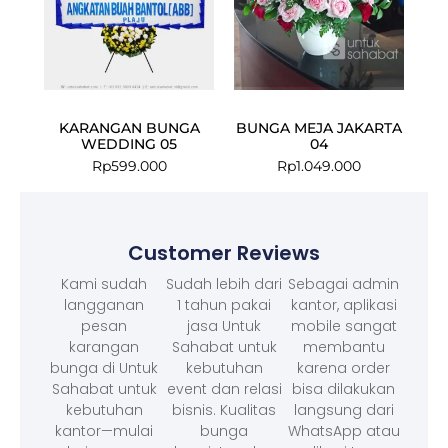
KARANGAN BUNGA
BUNGA MEJA JAKARTA
WEDDING 05
04
Rp
599.000
Rp
1.049.000
Customer Reviews
Kami sudah
Sudah lebih dari
Sebagai admin
langganan
1 tahun pakai
kantor, aplikasi
pesan
jasa Untuk
mobile sangat
karangan
Sahabat untuk
membantu
bunga di Untuk
kebutuhan
karena order
Sahabat untuk
event dan relasi
bisa dilakukan
kebutuhan
bisnis. Kualitas
langsung dari
kantor—mulai
bunga
WhatsApp atau