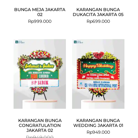
BUNGA MEJA JAKARTA
KARANGAN BUNGA
02
DUKACITA JAKARTA 05
Rp
999.000
Rp
699.000
Current
Original
price
price
is:
was:
Rp924.500.
Rp949.000.
KARANGAN BUNGA
KARANGAN BUNGA
CONGRATULATION
WEDDING JAKARTA 01
JAKARTA 02
Rp
949.000
Rp
949.000