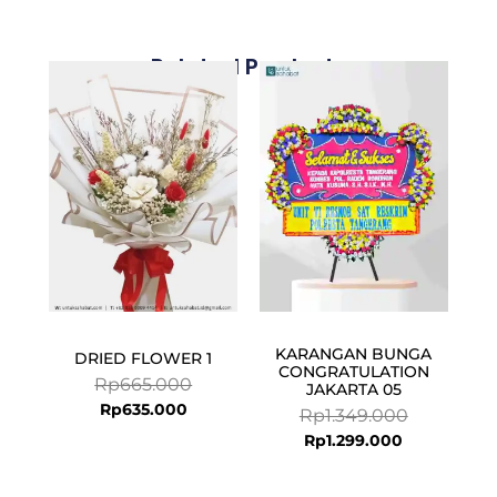
Related Products
Current
Original
Current
Original
price
price
price
price
is:
was:
is:
was:
Rp635.000.
Rp665.000.
Rp1.299.000
Rp1.349.000
KARANGAN BUNGA
DRIED FLOWER 1
CONGRATULATION
Rp
665.000
JAKARTA 05
Rp
635.000
Rp
1.349.000
Rp
1.299.000