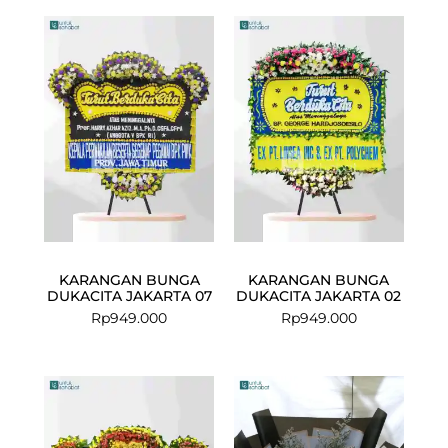
KARANGAN BUNGA
KARANGAN BUNGA
DUKACITA JAKARTA 07
DUKACITA JAKARTA 02
Rp
949.000
Rp
949.000
Current
Original
price
price
is:
was:
Rp550.000.
Rp749.000.