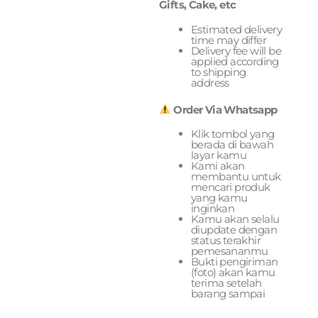
Gifts, Cake, etc
Estimated delivery
time may differ
Delivery fee will be
applied according
to shipping
address
Order Via Whatsapp
Klik tombol yang
berada di bawah
layar kamu
Kami akan
membantu untuk
mencari produk
yang kamu
inginkan
Kamu akan selalu
diupdate dengan
status terakhir
pemesananmu
Bukti pengiriman
(foto) akan kamu
terima setelah
barang sampai