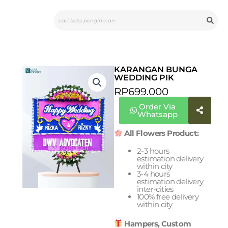
Skip
Search
to
content
KARANGAN BUNGA
WEDDING PIK
RP
699.000
Order Via
Whatsapp
All Flowers Product:
2-3 hours
estimation delivery
within city
3-4 hours
estimation delivery
inter-cities
100% free delivery
within city
Hampers, Custom