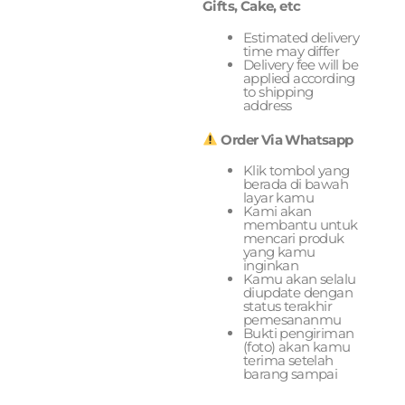
Gifts, Cake, etc
Estimated delivery
time may differ
Delivery fee will be
applied according
to shipping
address
Order Via Whatsapp
Klik tombol yang
berada di bawah
layar kamu
Kami akan
membantu untuk
mencari produk
yang kamu
inginkan
Kamu akan selalu
diupdate dengan
status terakhir
pemesananmu
Bukti pengiriman
(foto) akan kamu
terima setelah
barang sampai