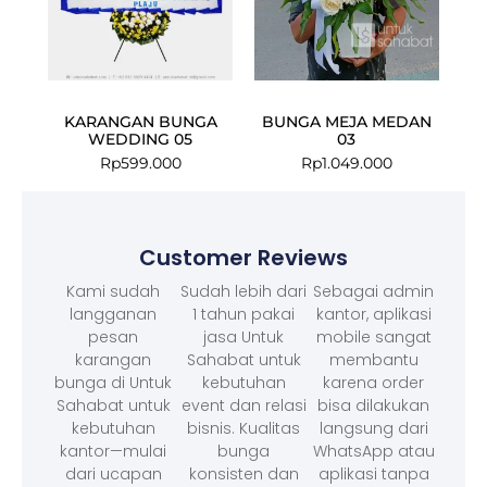
KARANGAN BUNGA
BUNGA MEJA MEDAN
WEDDING 05
03
Rp
599.000
Rp
1.049.000
Customer Reviews
Kami sudah
Sudah lebih dari
Sebagai admin
langganan
1 tahun pakai
kantor, aplikasi
pesan
jasa Untuk
mobile sangat
karangan
Sahabat untuk
membantu
bunga di Untuk
kebutuhan
karena order
Sahabat untuk
event dan relasi
bisa dilakukan
kebutuhan
bisnis. Kualitas
langsung dari
kantor—mulai
bunga
WhatsApp atau
dari ucapan
konsisten dan
aplikasi tanpa