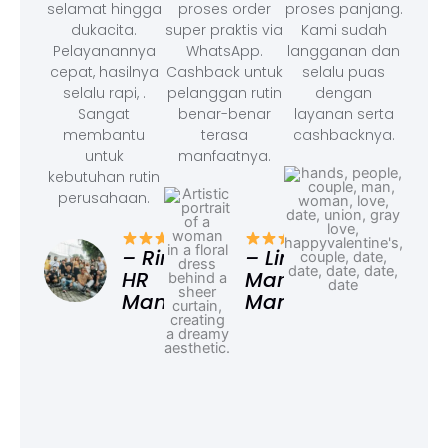
selamat hingga
proses order
proses panjang.
dukacita.
super praktis via
Kami sudah
Pelayanannya
WhatsApp.
langganan dan
cepat, hasilnya
Cashback untuk
selalu puas
selalu rapi, .
pelanggan rutin
dengan
Sangat
benar-benar
layanan serta
membantu
terasa
cashbacknya.
untuk
manfaatnya.
kebutuhan rutin
perusahaan.
– F
Ad
– Rina,
– Linda,
HR
Marketing
Manager
Manager