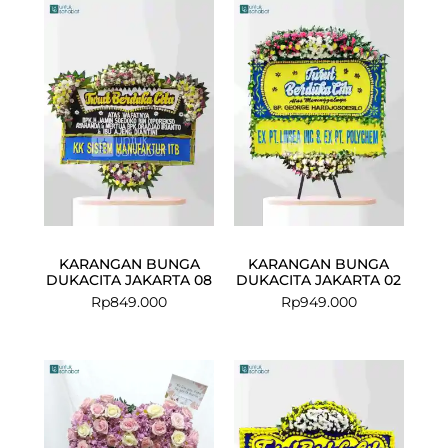
KARANGAN BUNGA
KARANGAN BUNGA
DUKACITA JAKARTA 08
DUKACITA JAKARTA 02
Rp
849.000
Rp
949.000
Current
Original
price
price
is:
was:
Rp545.000.
Rp599.000.