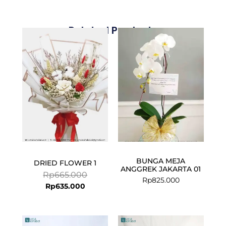
Related Products
Current
Original
price
price
is:
was:
Rp635.000.
Rp665.000.
BUNGA MEJA
DRIED FLOWER 1
ANGGREK JAKARTA 01
Rp
665.000
Rp
825.000
Rp
635.000
Current
Original