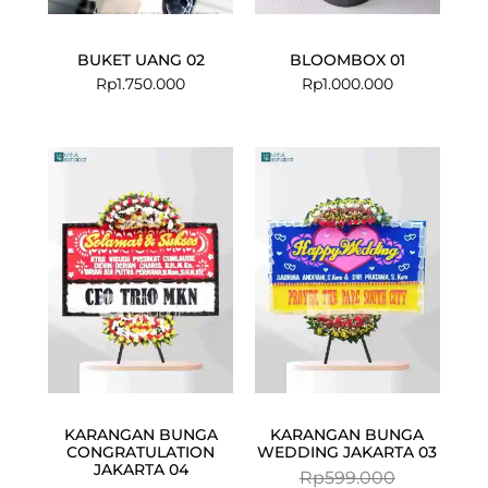
BUKET UANG 02
BLOOMBOX 01
Rp
1.750.000
Rp
1.000.000
Current
Original
Current
Original
price
price
price
price
is:
was:
is:
was:
Rp549.000.
Rp599.000.
Rp574.500.
Rp599.000.
KARANGAN BUNGA
KARANGAN BUNGA
CONGRATULATION
WEDDING JAKARTA 03
JAKARTA 04
Rp
599.000