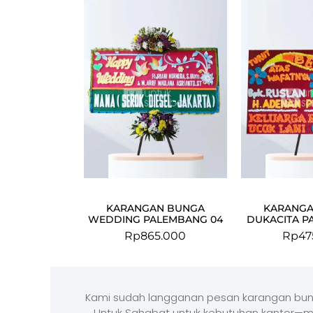
KARANGAN BUNGA
KARANGA
WEDDING PALEMBANG 04
DUKACITA P
Rp
865.000
Rp
47
Kami sudah langganan pesan karangan bun
Untuk Sahabat untuk kebutuhan kantor—m