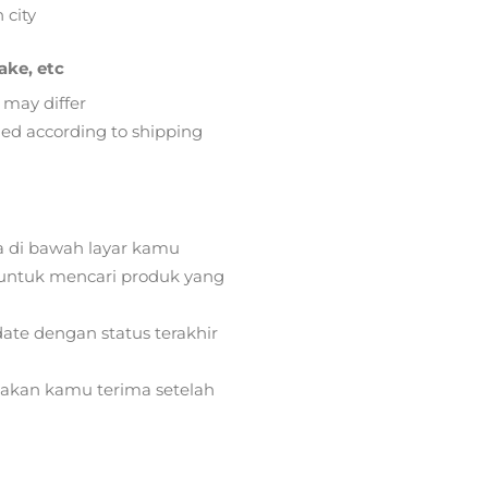
 city
ake, etc
 may differ
lied according to shipping
a di bawah layar kamu
ntuk mencari produk yang
ate dengan status terakhir
) akan kamu terima setelah