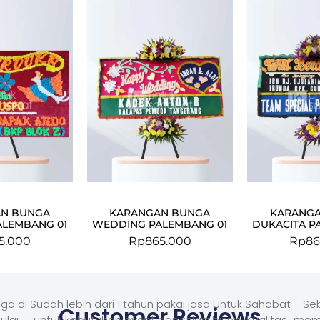
N BUNGA
KARANGAN BUNGA
KARANG
ALEMBANG 01
WEDDING PALEMBANG 01
DUKACITA P
5.000
Rp
865.000
Rp
86
ga di
Sudah lebih dari 1 tahun pakai jasa Untuk Sahabat
Seb
Customer Reviews
ulai
untuk kebutuhan event dan relasi bisnis. Kualitas
memb