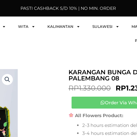
PASTI CASHBACK S/D 10% | NO MIN. ORDER
WITA
KALIMANTAN
SULAWESI
M
KARANGAN BUNGA D
PALEMBANG 08
ORIG
RP
1.330.000
RP
1.
PRIC
WAS:
Order Via Wh
RP1.3
All Flowers Product:
2-3 hours estimation del
3-4 hours estimation deli