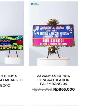
Original
Current
price
price
was:
is:
Rp916.000.
Rp865.000.
AN BUNGA
KARANGAN BUNGA
ALEMBANG 10
CONGRATULATION
PALEMBANG 04
5.000
Rp
916.000
Rp
865.000