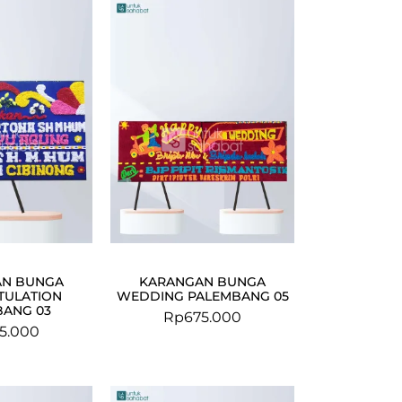
AN BUNGA
KARANGAN BUNGA
TULATION
WEDDING PALEMBANG 05
BANG 03
Rp
675.000
5.000
Original
Current