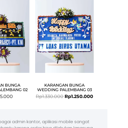
price
price
was:
is:
Rp1.330.000.
Rp1.250.000.
AN BUNGA
KARANGAN BUNGA
ALEMBANG 02
WEDDING PALEMBANG 03
5.000
Rp
1.330.000
Rp
1.250.000
agai admin kantor, aplikasi mobile sangat
antu karena order bisa dilakukan langsung