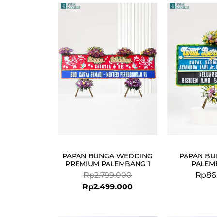
Original
Current
price
price
was:
is:
Rp2.799.000.
Rp2.499.000.
PAPAN BUNGA WEDDING
PAPAN BU
PREMIUM PALEMBANG 1
PALEM
Rp
2.799.000
Rp
86
Rp
2.499.000