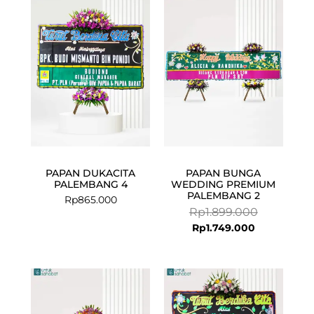
price
price
is:
was:
Rp1.749.000.
Rp1.899.000
PAPAN DUKACITA
PAPAN BUNGA
PALEMBANG 4
WEDDING PREMIUM
PALEMBANG 2
Rp
865.000
Rp
1.899.000
Rp
1.749.000