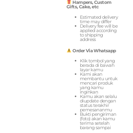
Hampers, Custom
Gifts, Cake, etc
Estimated delivery
time may differ
Delivery fee will be
applied according
to shipping
address
Order Via Whatsapp
Klik tombol yang
berada di bawah
layar kamu
Kami akan
membantu untuk
mencari produk
yang kamu
inginkan
Kamu akan selalu
diupdate dengan
status terakhir
pemesananmu
Bukti pengiriman
(foto) akan kamu
terima setelah
barang sampai