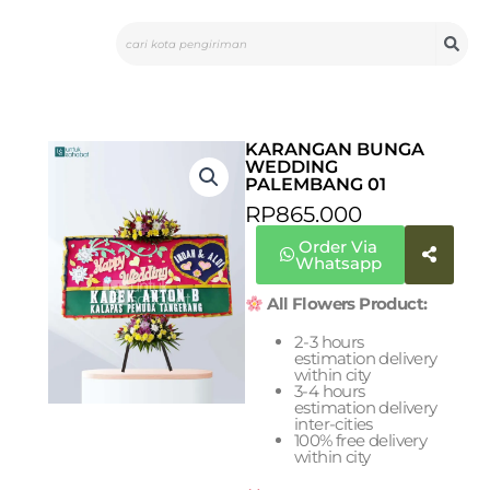
Skip
Search
to
content
KARANGAN BUNGA
WEDDING
PALEMBANG 01
RP
865.000
Order Via
Whatsapp
All Flowers Product:
2-3 hours
estimation delivery
within city
3-4 hours
estimation delivery
inter-cities
100% free delivery
within city