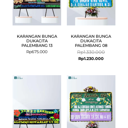
KARANGAN BUNGA
KARANGAN BUNGA
DUKACITA
DUKACITA
PALEMBANG 13
PALEMBANG 08
Rp
675.000
Rp
1.330.000
Rp
1.230.000
Current
Original
price
price
is:
was:
Rp1.230.000.
Rp1.330.000