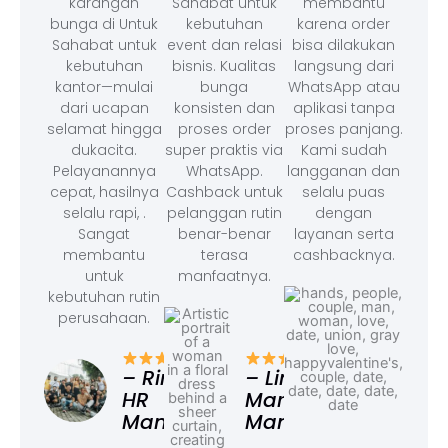
karangan
Sahabat untuk
membantu
bunga di Untuk
kebutuhan
karena order
Sahabat untuk
event dan relasi
bisa dilakukan
kebutuhan
bisnis. Kualitas
langsung dari
kantor—mulai
bunga
WhatsApp atau
dari ucapan
konsisten dan
aplikasi tanpa
selamat hingga
proses order
proses panjang.
dukacita.
super praktis via
Kami sudah
Pelayanannya
WhatsApp.
langganan dan
cepat, hasilnya
Cashback untuk
selalu puas
selalu rapi, .
pelanggan rutin
dengan
Sangat
benar-benar
layanan serta
membantu
terasa
cashbacknya.
untuk
manfaatnya.
kebutuhan rutin
perusahaan.
– F
Ad
– Rina,
– Linda,
HR
Marketing
Manager
Manager