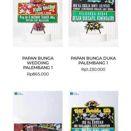
PAPAN BUNGA
PAPAN BUNGA DUKA
WEDDING
PALEMBANG 1
PALEMBANG 1
Rp
1.230.000
Rp
865.000
Current
Original
price
price
is:
was:
Rp1.230.000.
Rp1.330.000