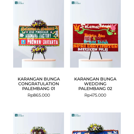
KARANGAN BUNGA
KARANGAN BUNGA
CONGRATULATION
WEDDING
PALEMBANG 01
PALEMBANG 02
Rp
865.000
Rp
475.000
Current
Original
price
price
is:
was:
Rp1.250.000.
Rp1.330.000