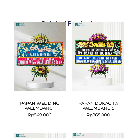
Related Products
PAPAN WEDDING
PAPAN DUKACITA
PALEMBANG 1
PALEMBANG 5
Rp
849.000
Rp
865.000
Current
Original