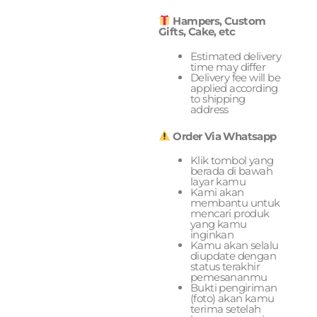
Hampers, Custom
Gifts, Cake, etc
Estimated delivery
time may differ
Delivery fee will be
applied according
to shipping
address
Order Via Whatsapp
Klik tombol yang
berada di bawah
layar kamu
Kami akan
membantu untuk
mencari produk
yang kamu
inginkan
Kamu akan selalu
diupdate dengan
status terakhir
pemesananmu
Bukti pengiriman
(foto) akan kamu
terima setelah