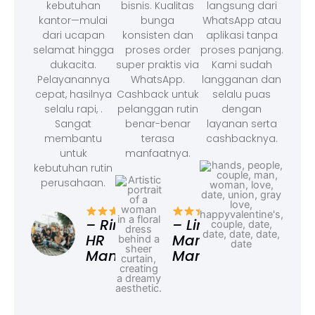
kebutuhan
bisnis. Kualitas
langsung dari
kantor—mulai
bunga
WhatsApp atau
dari ucapan
konsisten dan
aplikasi tanpa
selamat hingga
proses order
proses panjang.
dukacita.
super praktis via
Kami sudah
Pelayanannya
WhatsApp.
langganan dan
cepat, hasilnya
Cashback untuk
selalu puas
selalu rapi, .
pelanggan rutin
dengan
Sangat
benar-benar
layanan serta
membantu
terasa
cashbacknya.
untuk
manfaatnya.
kebutuhan rutin
perusahaan.
– F
Ad
– Rina,
– Linda,
HR
Marketing
Manager
Manager