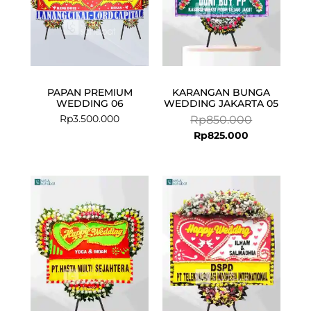
PAPAN PREMIUM
KARANGAN BUNGA
WEDDING 06
WEDDING JAKARTA 05
Rp
3.500.000
Rp
850.000
Rp
825.000
Current
Original
Current
Original
price
price
price
price
is:
was:
is:
was:
Rp1.199.000.
Rp1.299.000.
Rp924.500.
Rp949.000.