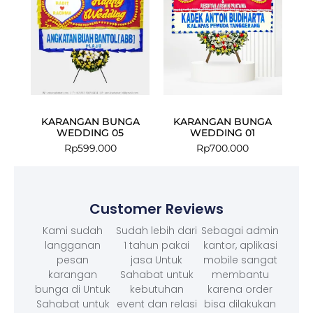
KARANGAN BUNGA
KARANGAN BUNGA
WEDDING 05
WEDDING 01
Rp
599.000
Rp
700.000
Customer Reviews
Kami sudah
Sudah lebih dari
Sebagai admin
langganan
1 tahun pakai
kantor, aplikasi
pesan
jasa Untuk
mobile sangat
karangan
Sahabat untuk
membantu
bunga di Untuk
kebutuhan
karena order
Sahabat untuk
event dan relasi
bisa dilakukan