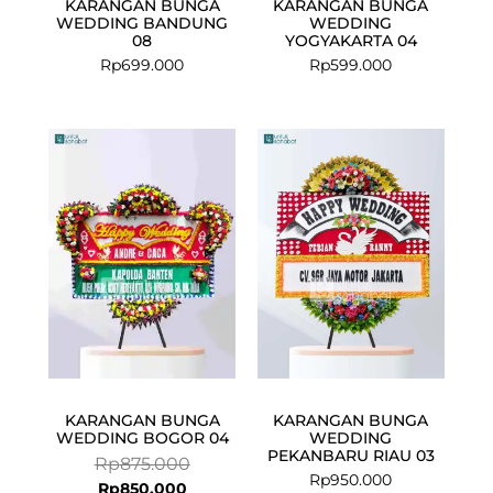
KARANGAN BUNGA
KARANGAN BUNGA
WEDDING BANDUNG
WEDDING
08
YOGYAKARTA 04
Rp
699.000
Rp
599.000
Current
Original
price
price
is:
was:
Rp850.000.
Rp875.000.
KARANGAN BUNGA
KARANGAN BUNGA
WEDDING BOGOR 04
WEDDING
PEKANBARU RIAU 03
Rp
875.000
Rp
950.000
Rp
850.000