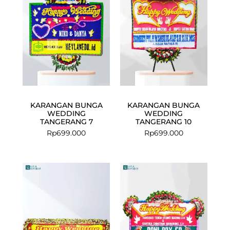
KARANGAN BUNGA
KARANGAN BUNGA
WEDDING
WEDDING
TANGERANG 7
TANGERANG 10
Rp
699.000
Rp
699.000
Current
Original
price
price
is:
was:
Rp825.000.
Rp850.000.