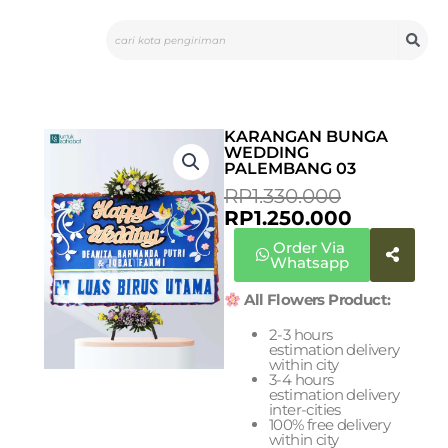
Skip
Search
to
content
KARANGAN BUNGA
WEDDING
PALEMBANG 03
ORIGINA
CURREN
RP
1.330.000
PRICE
PRICE
RP
1.250.000
WAS:
IS:
Order Via
RP1.330.0
RP1.250.0
Whatsapp
All Flowers Product:
2-3 hours
estimation delivery
within city
3-4 hours
estimation delivery
inter-cities
100% free delivery
within city