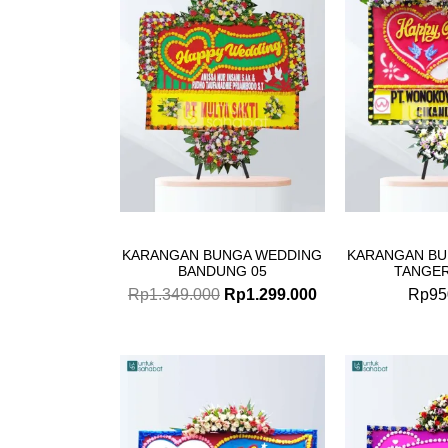
Rp1.349.000.
Rp1.299.000.
KARANGAN BUNGA WEDDING
KARANGAN BU
BANDUNG 05
TANGER
Rp
1.349.000
Rp
1.299.000
Rp
95
Original
Current
price
price
was:
is:
Rp599.000.
Rp575.000.