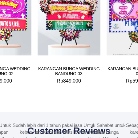
NGA WEDDING
KARANGAN BUNGA WEDDING
KARANGAN B
NG 02
BANDUNG 03
9.000
Rp
849.000
Rp
59
Untuk
Sudah lebih dari 1 tahun pakai jasa Untuk Sahabat untuk
Sebag
Customer Reviews
apan
kebutuhan event dan relasi bisnis. Kualitas bunga
kare