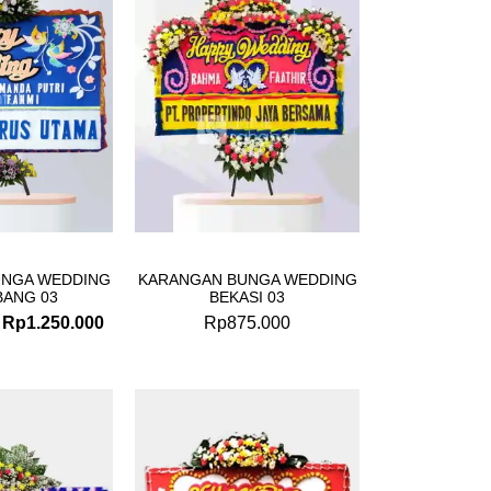
Rp1.330.000.
Rp1.250.000.
UNGA WEDDING
KARANGAN BUNGA WEDDING
BANG 03
BEKASI 03
Rp
1.250.000
Rp
875.000