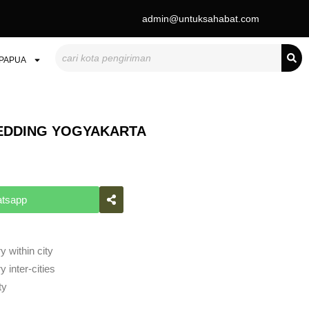
admin@untuksahabat.com
Search
PAPUA
EDDING YOGYAKARTA
atsapp
y within city
 inter-cities
ty