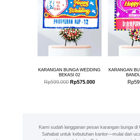
KARANGAN BUNGA WEDDING
KARANGAN BU
BEKASI 02
BANDU
Rp
599.000
Rp
575.000
Rp
59
Kami sudah langganan pesan karangan bunga di 
Sahabat untuk kebutuhan kantor—mulai dari uc