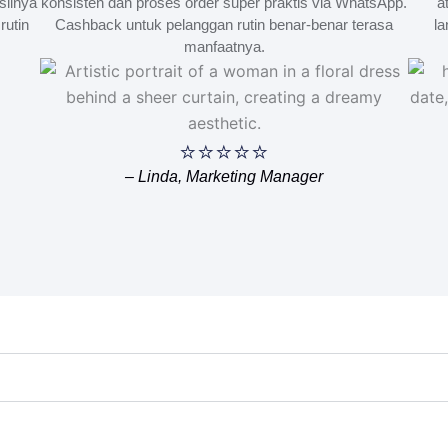
silnya
konsisten dan proses order super praktis via WhatsApp.
a
rutin
Cashback untuk pelanggan rutin benar-benar terasa
la
manfaatnya.
⭐⭐⭐⭐⭐
– Linda, Marketing Manager