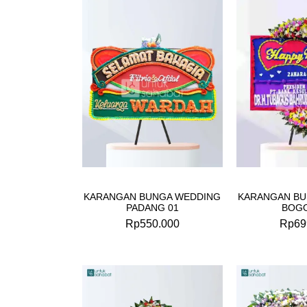
KARANGAN BUNGA WEDDING
KARANGAN BU
PADANG 01
BOGO
Rp
550.000
Rp
69
Original
Current
price
price
was:
is: