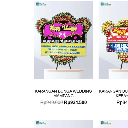
Original
Current
price
price
was:
is:
Rp949.000.
Rp924.500.
KARANGAN BUNGA WEDDING
KARANGAN BU
MAMPANG
KEBA
Rp
949.000
Rp
924.500
Rp
84