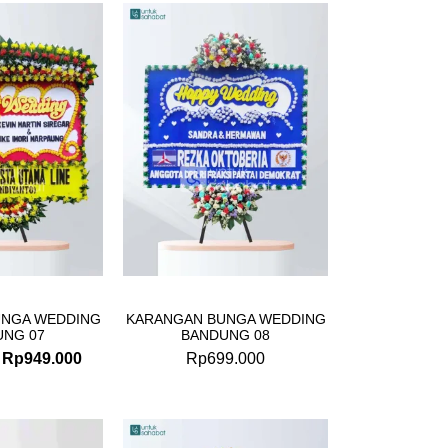
Original
Current
price
price
was:
is:
Rp999.000.
Rp949.000.
UNGA WEDDING
KARANGAN BUNGA WEDDING
UNG 07
BANDUNG 08
Rp
949.000
Rp
699.000