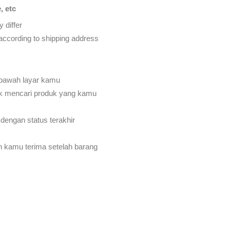
, etc
 differ
d according to shipping address
 bawah layar kamu
k mencari produk yang kamu
dengan status terakhir
an kamu terima setelah barang