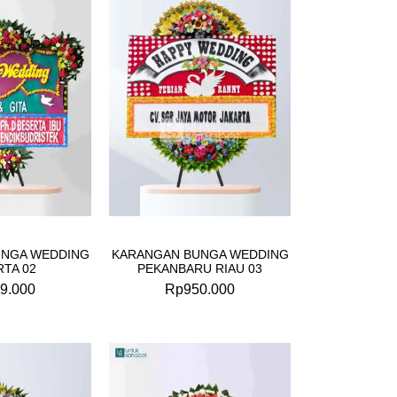
UNGA WEDDING
KARANGAN BUNGA WEDDING
RTA 02
PEKANBARU RIAU 03
9.000
Rp
950.000
Original
Current
price
price
was:
is: