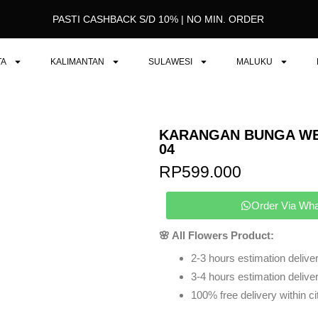
PASTI CASHBACK S/D 10% | NO MIN. ORDER
TA
KALIMANTAN
SULAWESI
MALUKU
KARANGAN BUNGA W
04
RP
599.000
Order Via Wh
🌸 All Flowers Product:
2-3 hours estimation deliver
3-4 hours estimation delivery
100% free delivery within ci