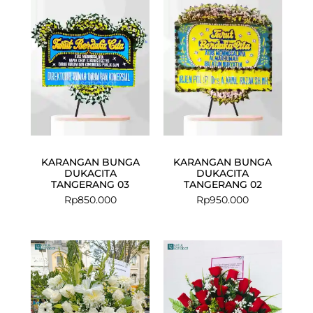
KARANGAN BUNGA
KARANGAN BUNGA
DUKACITA
DUKACITA
TANGERANG 03
TANGERANG 02
Rp
850.000
Rp
950.000
Current
Original
price
price
is:
was:
Rp899.000.
Rp1.085.000