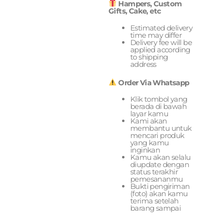
Hampers, Custom
Gifts, Cake, etc
Estimated delivery
time may differ
Delivery fee will be
applied according
to shipping
address
Order Via Whatsapp
Klik tombol yang
berada di bawah
layar kamu
Kami akan
membantu untuk
mencari produk
yang kamu
inginkan
Kamu akan selalu
diupdate dengan
status terakhir
pemesananmu
Bukti pengiriman
(foto) akan kamu
terima setelah
barang sampai