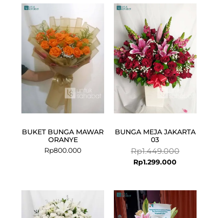
Current
Original
price
price
is:
was:
Rp1.299.000
Rp1.449.000
BUKET BUNGA MAWAR
BUNGA MEJA JAKARTA
ORANYE
03
Rp
800.000
Rp
1.449.000
Rp
1.299.000