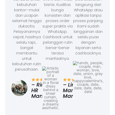
kebutuhan
bisnis. Kualitas
langsung dari
kantor—mulai
bunga
WhatsApp atau
dari ucapan
konsisten dan
aplikasi tanpa
selamat hingga
proses order
proses panjang.
dukacita.
super praktis via
Kami sudah
Pelayanannya
WhatsApp.
langganan dan
cepat, hasilnya
Cashback untuk
selalu puas
selalu rapi, .
pelanggan rutin
dengan
Sangat
benar-benar
layanan serta
membantu
terasa
cashbacknya.
untuk
manfaatnya.
kebutuhan rutin
perusahaan.
– F
Ad
– Rina,
– Linda,
HR
Marketing
Manager
Manager