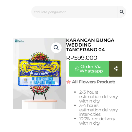
Skip
Search
to
content
KARANGAN BUNGA
WEDDING
TANGERANG 04
RP
599.000
Order Via
Whatsapp
All Flowers Product:
2-3 hours
estimation delivery
within city
3-4 hours
estimation delivery
inter-cities
100% free delivery
within city