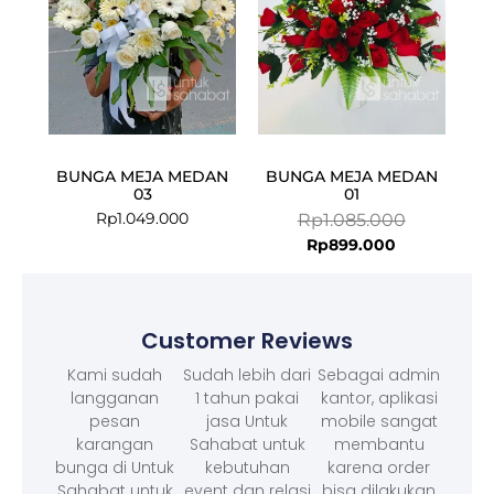
BUNGA MEJA MEDAN
BUNGA MEJA MEDAN
03
01
Rp
1.049.000
Rp
1.085.000
Rp
899.000
Customer Reviews
Kami sudah
Sudah lebih dari
Sebagai admin
langganan
1 tahun pakai
kantor, aplikasi
pesan
jasa Untuk
mobile sangat
karangan
Sahabat untuk
membantu
bunga di Untuk
kebutuhan
karena order
Sahabat untuk
event dan relasi
bisa dilakukan