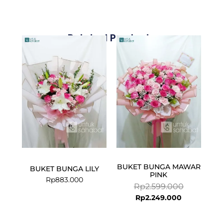
Related Products
Current
Original
price
price
is:
was:
Rp2.249.000
Rp2.599.00
BUKET BUNGA MAWAR
BUKET BUNGA LILY
PINK
Rp
883.000
Rp
2.599.000
Rp
2.249.000