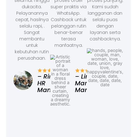
selamat hingga
proses order
proses panjang.
dukacita.
super praktis via
Kami sudah
Pelayanannya
WhatsApp.
langganan dan
cepat, hasilnya
Cashback untuk
selalu puas
selalu rapi, .
pelanggan rutin
dengan
Sangat
benar-benar
layanan serta
membantu
terasa
cashbacknya.
untuk
manfaatnya.
kebutuhan rutin
perusahaan.
– F
Ad
– Rina,
– Linda,
HR
Marketing
Manager
Manager