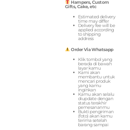
Hampers, Custom
Gifts, Cake, etc
Estimated delivery
time may differ
Delivery fee will be
applied according
to shipping
address
Order Via Whatsapp
Klik tombol yang
berada di bawah
layar kamu
Kami akan
membantu untuk
mencari produk
yang kamu
inginkan
Kamu akan selalu
diupdate dengan
status terakhir
pemesananmu
Bukti pengiriman
(foto) akan kamu
terima setelah
barang sampai