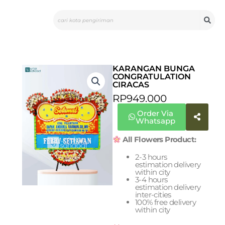
Skip
Search
to
content
KARANGAN BUNGA
CONGRATULATION
CIRACAS
RP
949.000
Order Via
Whatsapp
All Flowers Product:
2-3 hours
estimation delivery
within city
3-4 hours
estimation delivery
inter-cities
100% free delivery
within city