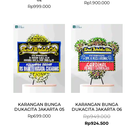
Rp
1.900.000
Rp
999.000
Current
Original
price
price
is:
was:
Rp924.500.
Rp949.000.
KARANGAN BUNGA
KARANGAN BUNGA
DUKACITA JAKARTA 05
DUKACITA JAKARTA 06
Rp
699.000
Rp
949.000
Rp
924.500