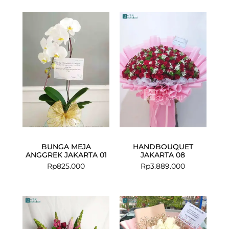
BUNGA MEJA
HANDBOUQUET
ANGGREK JAKARTA 01
JAKARTA 08
Rp
825.000
Rp
3.889.000
Current
Original
price
price
is:
was: