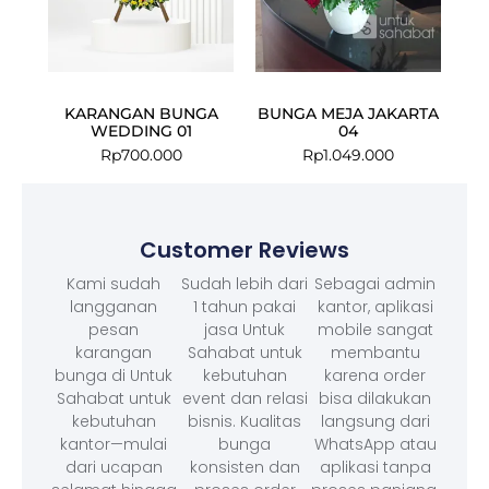
KARANGAN BUNGA
BUNGA MEJA JAKARTA
WEDDING 01
04
Rp
700.000
Rp
1.049.000
Customer Reviews
Kami sudah
Sudah lebih dari
Sebagai admin
langganan
1 tahun pakai
kantor, aplikasi
pesan
jasa Untuk
mobile sangat
karangan
Sahabat untuk
membantu
bunga di Untuk
kebutuhan
karena order
Sahabat untuk
event dan relasi
bisa dilakukan
kebutuhan
bisnis. Kualitas
langsung dari
kantor—mulai
bunga
WhatsApp atau
dari ucapan
konsisten dan
aplikasi tanpa