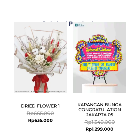
Related Products
Current
Original
Current
Original
price
price
price
price
is:
was:
is:
was:
Rp635.000.
Rp665.000.
Rp1.299.000
Rp1.349.000
KARANGAN BUNGA
DRIED FLOWER 1
CONGRATULATION
Rp
665.000
JAKARTA 05
Rp
635.000
Rp
1.349.000
Rp
1.299.000