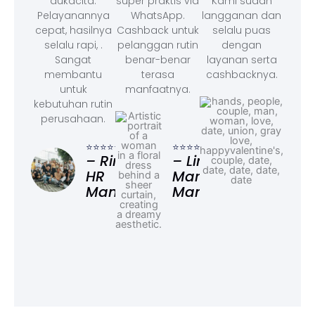
dukacita.
super praktis via
Kami sudah
Pelayanannya
WhatsApp.
langganan dan
cepat, hasilnya
Cashback untuk
selalu puas
selalu rapi, .
pelanggan rutin
dengan
Sangat
benar-benar
layanan serta
membantu
terasa
cashbacknya.
untuk
manfaatnya.
kebutuhan rutin
perusahaan.
⭐⭐⭐
– F
⭐⭐⭐⭐⭐
⭐⭐⭐⭐⭐
Ad
– Rina,
– Linda,
HR
Marketing
Manager
Manager