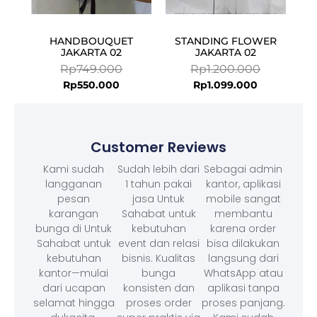
HANDBOUQUET
STANDING FLOWER
JAKARTA 02
JAKARTA 02
Rp
749.000
Rp
1.200.000
Rp
550.000
Rp
1.099.000
Customer Reviews
Kami sudah
Sudah lebih dari
Sebagai admin
langganan
1 tahun pakai
kantor, aplikasi
pesan
jasa Untuk
mobile sangat
karangan
Sahabat untuk
membantu
bunga di Untuk
kebutuhan
karena order
Sahabat untuk
event dan relasi
bisa dilakukan
kebutuhan
bisnis. Kualitas
langsung dari
kantor—mulai
bunga
WhatsApp atau
dari ucapan
konsisten dan
aplikasi tanpa
selamat hingga
proses order
proses panjang.