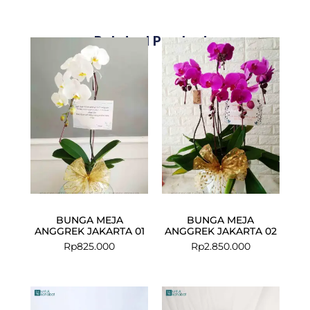
Related Products
BUNGA MEJA
BUNGA MEJA
ANGGREK JAKARTA 01
ANGGREK JAKARTA 02
Rp
825.000
Rp
2.850.000
Current
Original
price
price