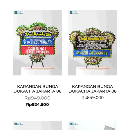
Current
Original
price
price
is:
was:
Rp924.500.
Rp949.000.
KARANGAN BUNGA
KARANGAN BUNGA
DUKACITA JAKARTA 06
DUKACITA JAKARTA 08
Rp
849.000
Rp
949.000
Rp
924.500