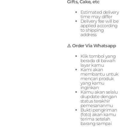
Gifts, Cake, etc
Estimated delivery
time may differ
Delivery fee will be
applied according
to shipping
address
⚠️ Order Via Whatsapp
Klik tombol yang
berada di bawah
layar kamu
Kami akan
membantu untuk
mencari produk
yang kamu
inginkan
Kamu akan selalu
diupdate dengan
status terakhir
pemesananmu
Bukti pengiriman
(foto) akan kamu
terima setelah
barang sampai