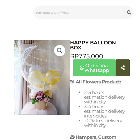
Skip
Search
to
content
HAPPY BALLOON
BOX
RP
775.000
Order Via
Whatsapp
🌸 All Flowers Product:
2-3 hours
estimation delivery
within city
3-4 hours
estimation delivery
inter-cities
100% free delivery
within city
🎁 Hampers, Custom