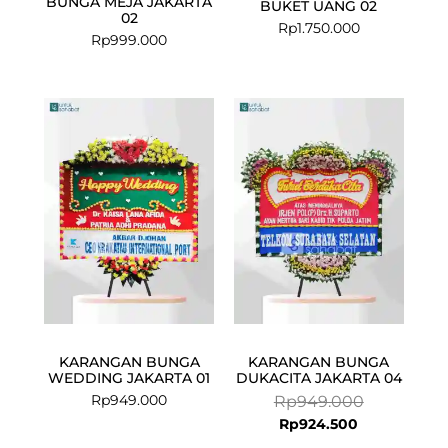
BUNGA MEJA JAKARTA
BUKET UANG 02
02
Rp
1.750.000
Rp
999.000
Current
Original
price
price
is:
was:
Rp924.500.
Rp949.000.
KARANGAN BUNGA
KARANGAN BUNGA
WEDDING JAKARTA 01
DUKACITA JAKARTA 04
Rp
949.000
Rp
949.000
Rp
924.500