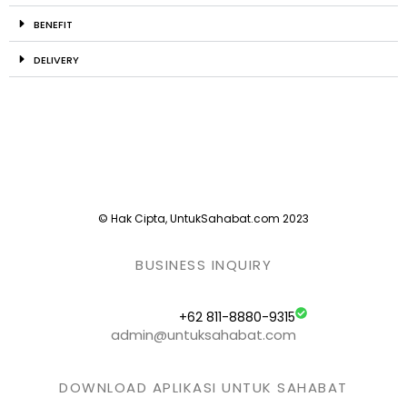
BENEFIT
DELIVERY
© Hak Cipta, UntukSahabat.com 2023
BUSINESS INQUIRY
+62 811-8880-9315
admin@untuksahabat.com
DOWNLOAD APLIKASI UNTUK SAHABAT