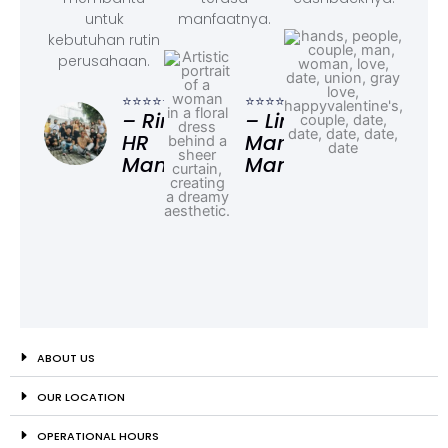
untuk
manfaatnya.
kebutuhan rutin
perusahaan.
⭐⭐⭐
– F
⭐⭐⭐⭐⭐
⭐⭐⭐⭐⭐
Ad
– Rina,
– Linda,
HR
Marketing
Manager
Manager
ABOUT US
OUR LOCATION
OPERATIONAL HOURS