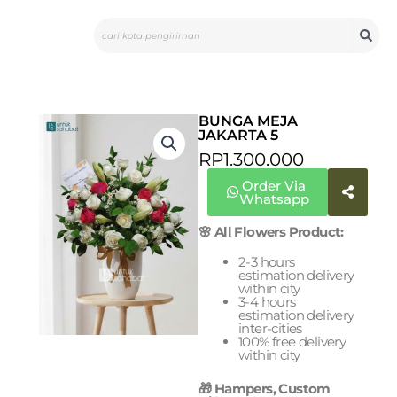
Skip
Search
to
content
BUNGA MEJA
JAKARTA 5
RP
1.300.000
Order Via
Whatsapp
🌸 All Flowers Product:
2-3 hours
estimation delivery
within city
3-4 hours
estimation delivery
inter-cities
100% free delivery
within city
🎁 Hampers, Custom