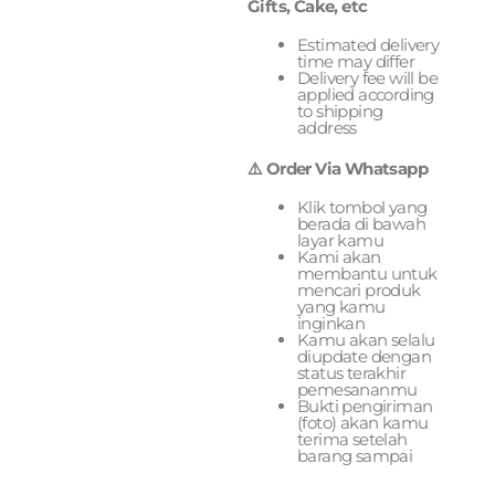
Gifts, Cake, etc
Estimated delivery
time may differ
Delivery fee will be
applied according
to shipping
address
⚠️ Order Via Whatsapp
Klik tombol yang
berada di bawah
layar kamu
Kami akan
membantu untuk
mencari produk
yang kamu
inginkan
Kamu akan selalu
diupdate dengan
status terakhir
pemesananmu
Bukti pengiriman
(foto) akan kamu
terima setelah
barang sampai