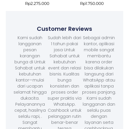
Rp
2.275.000
Rp
1.750.000
Customer Reviews
Kami sudah
Sudah lebih dari
Sebagai admin
langganan
1 tahun pakai
kantor, aplikasi
pesan
jasa Untuk
mobile sangat
karangan
Sahabat untuk
membantu
bunga di Untuk
kebutuhan
karena order
Sahabat untuk
event dan relasi
bisa dilakukan
kebutuhan
bisnis. Kualitas
langsung dari
kantor—mulai
bunga
WhatsApp atau
dari ucapan
konsisten dan
aplikasi tanpa
selamat hingga
proses order
proses panjang.
dukacita.
super praktis via
Kami sudah
Pelayanannya
WhatsApp.
langganan dan
cepat, hasilnya
Cashback untuk
selalu puas
selalu rapi, .
pelanggan rutin
dengan
Sangat
benar-benar
layanan serta
membantu
terasa
cashbacknya.