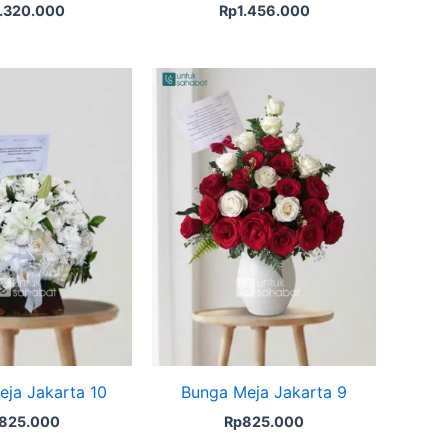
1.320.000
Rp
1.456.000
ja Jakarta 10
Bunga Meja Jakarta 9
825.000
Rp
825.000