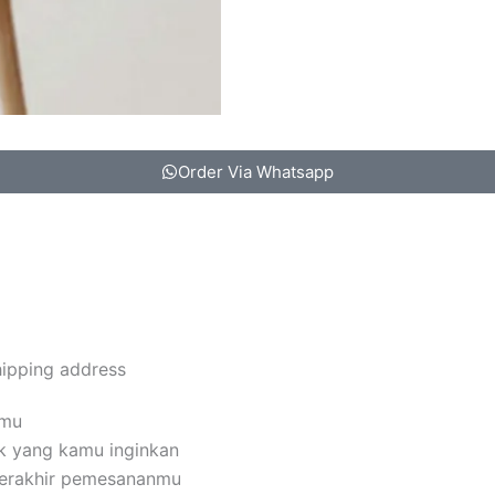
Order Via Whatsapp
hipping address
amu
k yang kamu inginkan
terakhir pemesananmu