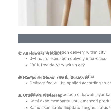
2-3 hours estimation delivery within city
🌸 All Flowers Product:
3-4 hours estimation delivery inter-cities
100% free delivery within city
Estimated delivery time may differ
🎁 Hampers, Custom Gifts, Cake, etc
Delivery fee will be applied according to s
Klik tombol yang berada di bawah layar k
⚠️ Order Via Whatsapp
Kami akan membantu untuk mencari produ
Kamu akan selalu diupdate dengan status 