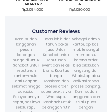
JAKARTA 2
4
Rp
2.094.000
Rp
1.050.000
Customer Reviews
Kami sudah
Sudah lebih dari
Sebagai admin
langganan
1 tahun pakai
kantor, aplikasi
pesan
jasa Untuk
mobile sangat
karangan
Sahabat untuk
membantu
bunga di Untuk
kebutuhan
karena order
Sahabat untuk
event dan relasi
bisa dilakukan
kebutuhan
bisnis. Kualitas
langsung dari
kantor—mulai
bunga
WhatsApp atau
dari ucapan
konsisten dan
aplikasi tanpa
selamat hingga
proses order
proses panjang.
dukacita.
super praktis via
Kami sudah
Pelayanannya
WhatsApp.
langganan dan
cepat, hasilnya
Cashback untuk
selalu puas
selalu rapi, .
pelanggan rutin
dengan