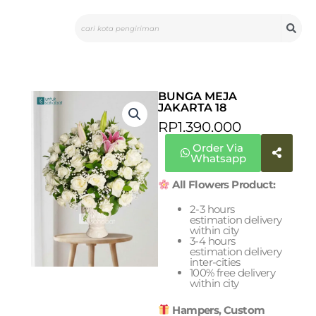
Skip
Search
to
content
BUNGA MEJA
JAKARTA 18
RP
1.390.000
Order Via
Whatsapp
All Flowers Product:
2-3 hours
estimation delivery
within city
3-4 hours
estimation delivery
inter-cities
100% free delivery
within city
Hampers, Custom