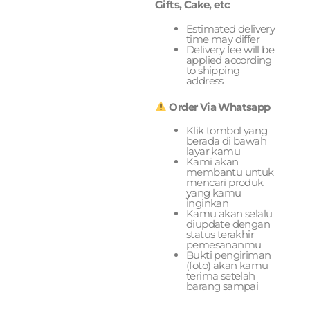
Gifts, Cake, etc
Estimated delivery
time may differ
Delivery fee will be
applied according
to shipping
address
Order Via Whatsapp
Klik tombol yang
berada di bawah
layar kamu
Kami akan
membantu untuk
mencari produk
yang kamu
inginkan
Kamu akan selalu
diupdate dengan
status terakhir
pemesananmu
Bukti pengiriman
(foto) akan kamu
terima setelah
barang sampai