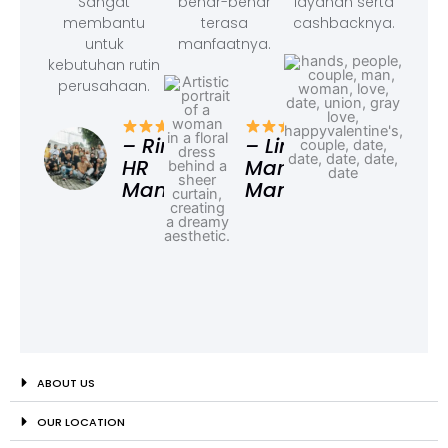
Sangat
benar-benar
layanan serta
membantu
terasa
cashbacknya.
untuk
manfaatnya.
kebutuhan rutin
perusahaan.
– F
Ad
– Rina,
– Linda,
HR
Marketing
Manager
Manager
ABOUT US
OUR LOCATION