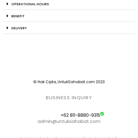
OPERATIONAL HOURS
BENEFIT
DELIVERY
© Hak Cipta, UntukSahabat.com 2023
BUSINESS INQUIRY
+62 811-8880-9315
admin@untuksahabat.com