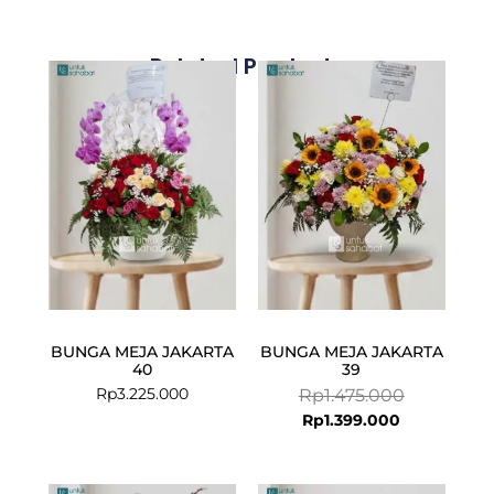
Related Products
Current
Original
price
price
is:
was:
Rp1.399.000
Rp1.475.000
BUNGA MEJA JAKARTA
BUNGA MEJA JAKARTA
40
39
Rp
3.225.000
Rp
1.475.000
Rp
1.399.000