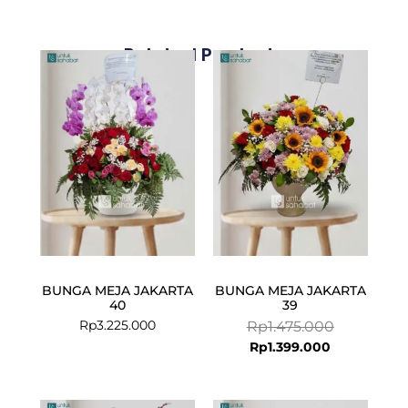
Related Products
Current
Original
price
price
is:
was:
Rp1.399.000
Rp1.475.000
BUNGA MEJA JAKARTA
BUNGA MEJA JAKARTA
40
39
Rp
3.225.000
Rp
1.475.000
Rp
1.399.000