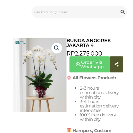
Skip
Search
to
content
BUNGA ANGGREK
JAKARTA 4
RP
2.275.000
Order Via
Whatsapp
All Flowers Product:
2-3 hours
estimation delivery
within city
3-4 hours
estimation delivery
inter-cities
100% free delivery
within city
Hampers, Custom