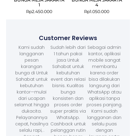
1
4
Rp
2.450.000
Rp
1.050.000
Customer Reviews
Kami sudah
Sudah lebih dari
Sebagai admin
langganan
1 tahun pakai
kantor, aplikasi
pesan
jasa Untuk
mobile sangat
karangan
Sahabat untuk
membantu
bunga di Untuk
kebutuhan
karena order
Sahabat untuk
event dan relasi
bisa dilakukan
kebutuhan
bisnis. Kualitas
langsung dari
kantor—mulai
bunga
WhatsApp atau
dari ucapan
konsisten dan
aplikasi tanpa
selamat hingga
proses order
proses panjang.
dukacita.
super praktis via
Kami sudah
Pelayanannya
WhatsApp.
langganan dan
cepat, hasilnya
Cashback untuk
selalu puas
selalu rapi, .
pelanggan rutin
dengan