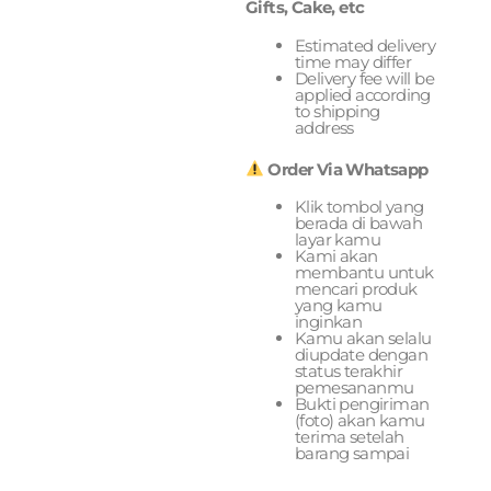
Gifts, Cake, etc
Estimated delivery
time may differ
Delivery fee will be
applied according
to shipping
address
Order Via Whatsapp
Klik tombol yang
berada di bawah
layar kamu
Kami akan
membantu untuk
mencari produk
yang kamu
inginkan
Kamu akan selalu
diupdate dengan
status terakhir
pemesananmu
Bukti pengiriman
(foto) akan kamu
terima setelah
barang sampai