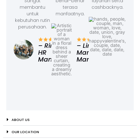
Sangat
benar-benar
layanan serta
membantu
terasa
cashbacknya.
untuk
manfaatnya.
kebutuhan rutin
perusahaan.
– F
Ad
– Rina,
– Linda,
HR
Marketing
Manager
Manager
ABOUT US
OUR LOCATION