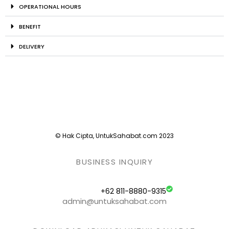
OPERATIONAL HOURS
BENEFIT
DELIVERY
© Hak Cipta, UntukSahabat.com 2023
BUSINESS INQUIRY
+62 811-8880-9315
admin@untuksahabat.com