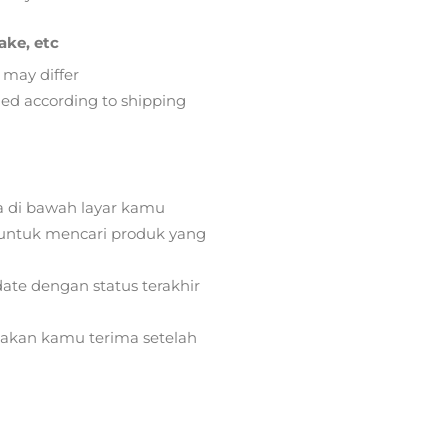
ake, etc
 may differ
lied according to shipping
a di bawah layar kamu
ntuk mencari produk yang
ate dengan status terakhir
) akan kamu terima setelah