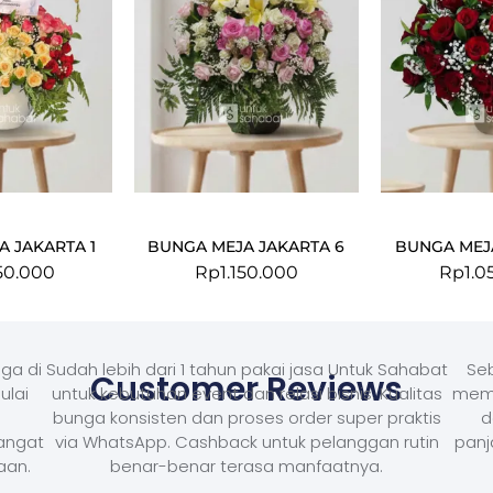
 JAKARTA 1
BUNGA MEJA JAKARTA 6
BUNGA MEJ
50.000
Rp
1.150.000
Rp
1.0
ga di
Sudah lebih dari 1 tahun pakai jasa Untuk Sahabat
Seb
Customer Reviews
ulai
untuk kebutuhan event dan relasi bisnis. Kualitas
memb
bunga konsisten dan proses order super praktis
d
Sangat
via WhatsApp. Cashback untuk pelanggan rutin
panj
aan.
benar-benar terasa manfaatnya.