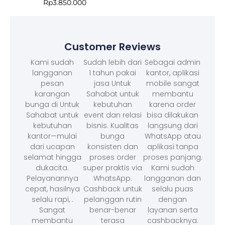
Rp
3.850.000
Customer Reviews
Kami sudah
Sudah lebih dari
Sebagai admin
langganan
1 tahun pakai
kantor, aplikasi
pesan
jasa Untuk
mobile sangat
karangan
Sahabat untuk
membantu
bunga di Untuk
kebutuhan
karena order
Sahabat untuk
event dan relasi
bisa dilakukan
kebutuhan
bisnis. Kualitas
langsung dari
kantor—mulai
bunga
WhatsApp atau
dari ucapan
konsisten dan
aplikasi tanpa
selamat hingga
proses order
proses panjang.
dukacita.
super praktis via
Kami sudah
Pelayanannya
WhatsApp.
langganan dan
cepat, hasilnya
Cashback untuk
selalu puas
selalu rapi, .
pelanggan rutin
dengan
Sangat
benar-benar
layanan serta
membantu
terasa
cashbacknya.