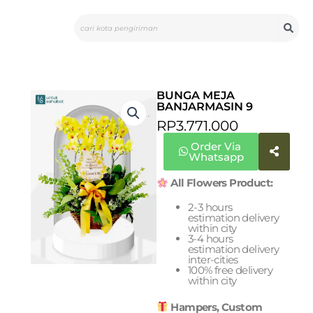
Skip
Search
to
content
BUNGA MEJA
BANJARMASIN 9
RP
3.771.000
Order Via
Whatsapp
All Flowers Product:
2-3 hours
estimation delivery
within city
3-4 hours
estimation delivery
inter-cities
100% free delivery
within city
Hampers, Custom