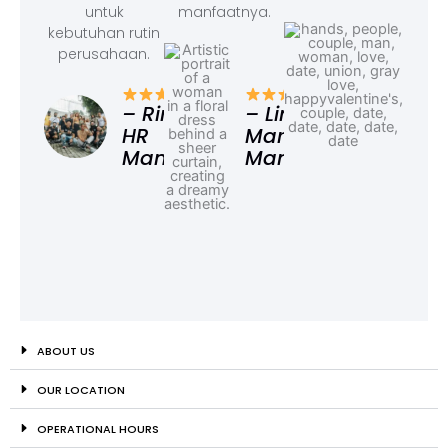
untuk
manfaatnya.
kebutuhan rutin
perusahaan.
– F
Ad
– Rina,
– Linda,
HR
Marketing
Manager
Manager
ABOUT US
OUR LOCATION
OPERATIONAL HOURS