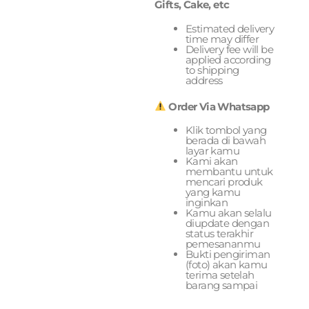
Gifts, Cake, etc
Estimated delivery
time may differ
Delivery fee will be
applied according
to shipping
address
Order Via Whatsapp
Klik tombol yang
berada di bawah
layar kamu
Kami akan
membantu untuk
mencari produk
yang kamu
inginkan
Kamu akan selalu
diupdate dengan
status terakhir
pemesananmu
Bukti pengiriman
(foto) akan kamu
terima setelah
barang sampai