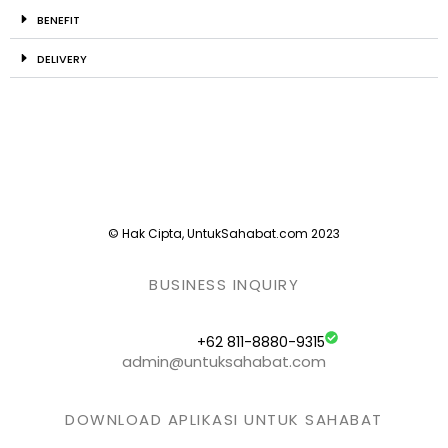
BENEFIT
DELIVERY
© Hak Cipta, UntukSahabat.com 2023
BUSINESS INQUIRY
+62 811-8880-9315
admin@untuksahabat.com
DOWNLOAD APLIKASI UNTUK SAHABAT