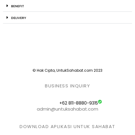
BENEFIT
DELIVERY
© Hak Cipta, UntukSahabat.com 2023
BUSINESS INQUIRY
+62 811-8880-9315
admin@untuksahabat.com
DOWNLOAD APLIKASI UNTUK SAHABAT