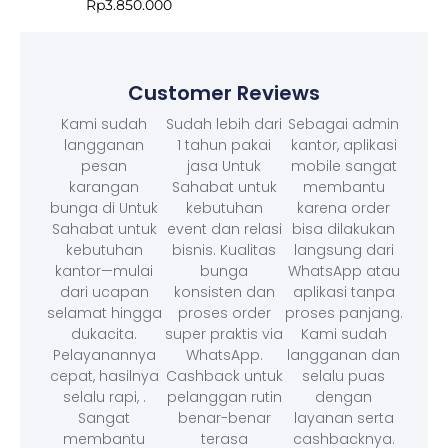
Rp
3.850.000
Customer Reviews
Kami sudah
Sudah lebih dari
Sebagai admin
langganan
1 tahun pakai
kantor, aplikasi
pesan
jasa Untuk
mobile sangat
karangan
Sahabat untuk
membantu
bunga di Untuk
kebutuhan
karena order
Sahabat untuk
event dan relasi
bisa dilakukan
kebutuhan
bisnis. Kualitas
langsung dari
kantor—mulai
bunga
WhatsApp atau
dari ucapan
konsisten dan
aplikasi tanpa
selamat hingga
proses order
proses panjang.
dukacita.
super praktis via
Kami sudah
Pelayanannya
WhatsApp.
langganan dan
cepat, hasilnya
Cashback untuk
selalu puas
selalu rapi, .
pelanggan rutin
dengan
Sangat
benar-benar
layanan serta
membantu
terasa
cashbacknya.