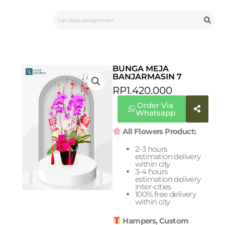
Skip
Search
to
content
BUNGA MEJA
BANJARMASIN 7
RP
1.420.000
Order Via
Whatsapp
All Flowers Product:
2-3 hours
estimation delivery
within city
3-4 hours
estimation delivery
inter-cities
100% free delivery
within city
Hampers, Custom