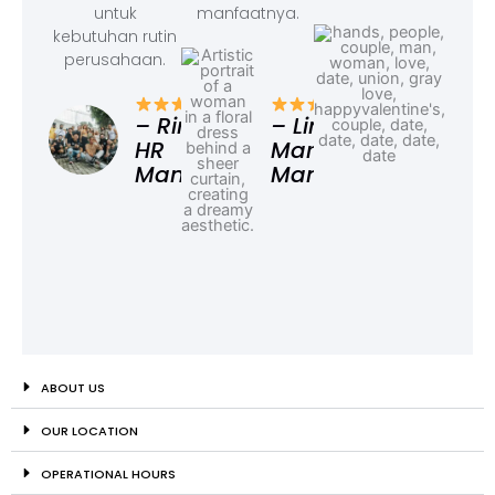
untuk
manfaatnya.
kebutuhan rutin
perusahaan.
– F
Ad
– Rina,
– Linda,
HR
Marketing
Manager
Manager
ABOUT US
OUR LOCATION
OPERATIONAL HOURS