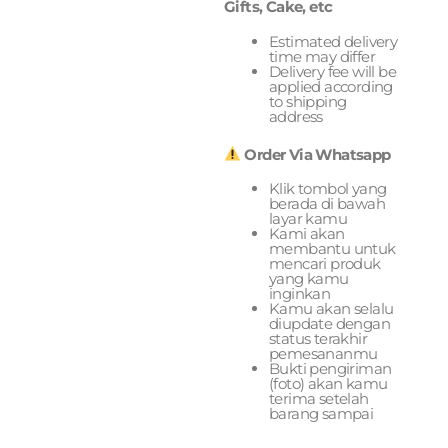
Gifts, Cake, etc
Estimated delivery
time may differ
Delivery fee will be
applied according
to shipping
address
Order Via Whatsapp
Klik tombol yang
berada di bawah
layar kamu
Kami akan
membantu untuk
mencari produk
yang kamu
inginkan
Kamu akan selalu
diupdate dengan
status terakhir
pemesananmu
Bukti pengiriman
(foto) akan kamu
terima setelah
barang sampai