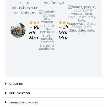
untuk
manfaatnya.
kebutuhan rutin
perusahaan.
– F
Ad
– Rina,
– Linda,
HR
Marketing
Manager
Manager
ABOUT US
OUR LOCATION
OPERATIONAL HOURS