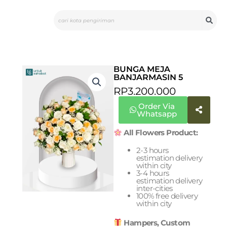
Skip
Search
to
content
BUNGA MEJA
BANJARMASIN 5
RP
3.200.000
Order Via
Whatsapp
All Flowers Product:
2-3 hours
estimation delivery
within city
3-4 hours
estimation delivery
inter-cities
100% free delivery
within city
Hampers, Custom