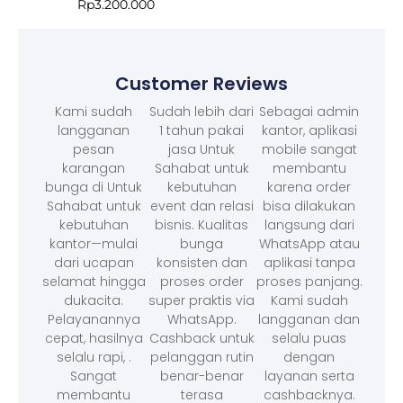
Rp
3.200.000
Customer Reviews
Kami sudah
Sudah lebih dari
Sebagai admin
langganan
1 tahun pakai
kantor, aplikasi
pesan
jasa Untuk
mobile sangat
karangan
Sahabat untuk
membantu
bunga di Untuk
kebutuhan
karena order
Sahabat untuk
event dan relasi
bisa dilakukan
kebutuhan
bisnis. Kualitas
langsung dari
kantor—mulai
bunga
WhatsApp atau
dari ucapan
konsisten dan
aplikasi tanpa
selamat hingga
proses order
proses panjang.
dukacita.
super praktis via
Kami sudah
Pelayanannya
WhatsApp.
langganan dan
cepat, hasilnya
Cashback untuk
selalu puas
selalu rapi, .
pelanggan rutin
dengan
Sangat
benar-benar
layanan serta
membantu
terasa
cashbacknya.