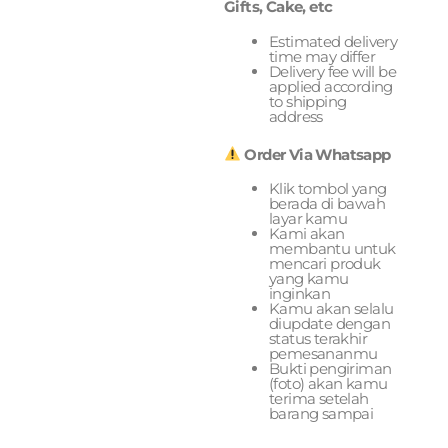
Gifts, Cake, etc
Estimated delivery
time may differ
Delivery fee will be
applied according
to shipping
address
Order Via Whatsapp
Klik tombol yang
berada di bawah
layar kamu
Kami akan
membantu untuk
mencari produk
yang kamu
inginkan
Kamu akan selalu
diupdate dengan
status terakhir
pemesananmu
Bukti pengiriman
(foto) akan kamu
terima setelah
barang sampai