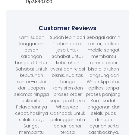
Rp
2.890.000
Customer Reviews
Kami sudah
Sudah lebih dari
Sebagai admin
langganan
1 tahun pakai
kantor, aplikasi
pesan
jasa Untuk
mobile sangat
karangan
Sahabat untuk
membantu
bunga di Untuk
kebutuhan
karena order
Sahabat untuk
event dan relasi
bisa dilakukan
kebutuhan
bisnis. Kualitas
langsung dari
kantor—mulai
bunga
WhatsApp atau
dari ucapan
konsisten dan
aplikasi tanpa
selamat hingga
proses order
proses panjang.
dukacita.
super praktis via
Kami sudah
Pelayanannya
WhatsApp.
langganan dan
cepat, hasilnya
Cashback untuk
selalu puas
selalu rapi, .
pelanggan rutin
dengan
Sangat
benar-benar
layanan serta
membantu
terasa
cashbacknya.