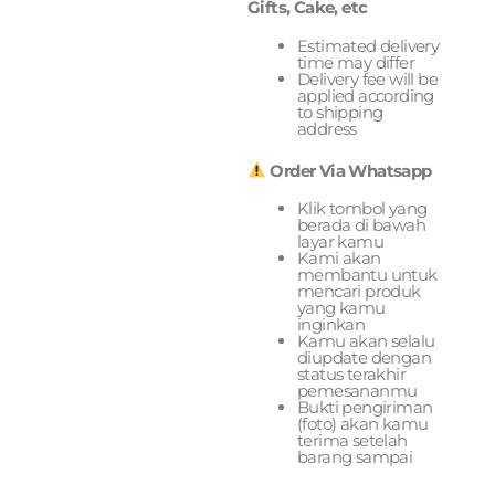
Gifts, Cake, etc
Estimated delivery
time may differ
Delivery fee will be
applied according
to shipping
address
Order Via Whatsapp
Klik tombol yang
berada di bawah
layar kamu
Kami akan
membantu untuk
mencari produk
yang kamu
inginkan
Kamu akan selalu
diupdate dengan
status terakhir
pemesananmu
Bukti pengiriman
(foto) akan kamu
terima setelah
barang sampai