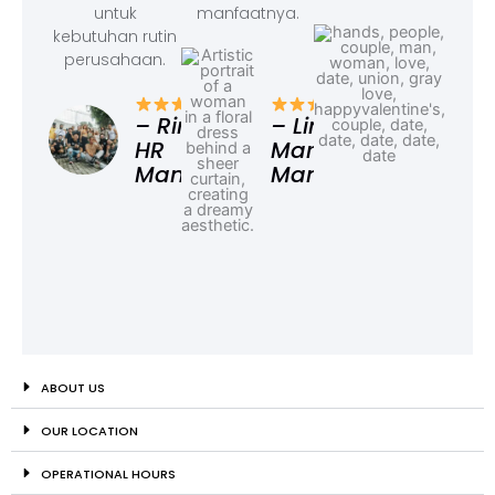
untuk
manfaatnya.
kebutuhan rutin
perusahaan.
– F
Ad
– Rina,
– Linda,
HR
Marketing
Manager
Manager
ABOUT US
OUR LOCATION
OPERATIONAL HOURS