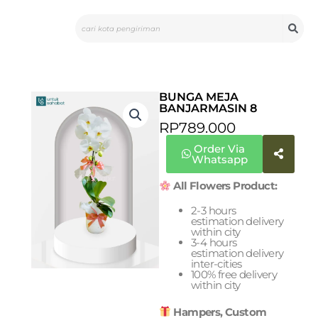
Skip
Search
to
content
BUNGA MEJA
BANJARMASIN 8
RP
789.000
Order Via
Whatsapp
All Flowers Product:
2-3 hours
estimation delivery
within city
3-4 hours
estimation delivery
inter-cities
100% free delivery
within city
Hampers, Custom