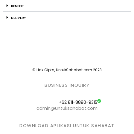
BENEFIT
DELIVERY
© Hak Cipta, UntukSahabat.com 2023
BUSINESS INQUIRY
+62 811-8880-9315
admin@untuksahabat.com
DOWNLOAD APLIKASI UNTUK SAHABAT