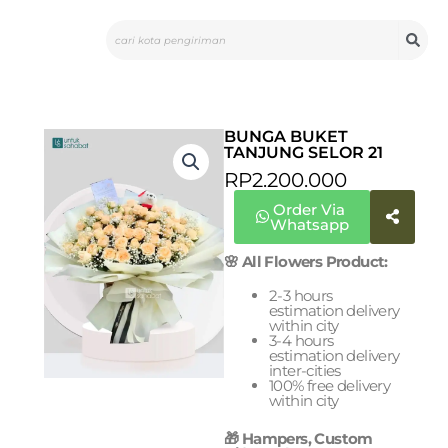
Skip
Search
to
content
BUNGA BUKET
TANJUNG SELOR 21
RP
2.200.000
Order Via
Whatsapp
🌸 All Flowers Product:
2-3 hours
estimation delivery
within city
3-4 hours
estimation delivery
inter-cities
100% free delivery
within city
🎁 Hampers, Custom