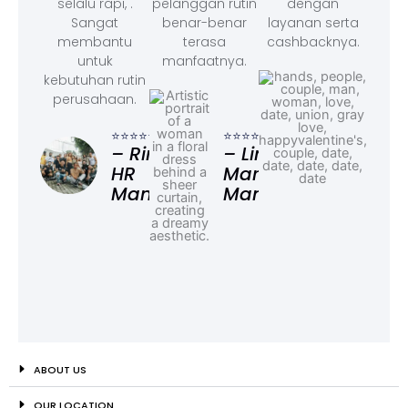
selalu rapi, .
pelanggan rutin
dengan
Sangat
benar-benar
layanan serta
membantu
terasa
cashbacknya.
untuk
manfaatnya.
kebutuhan rutin
perusahaan.
⭐⭐⭐
– F
⭐⭐⭐⭐⭐
⭐⭐⭐⭐⭐
Ad
– Rina,
– Linda,
HR
Marketing
Manager
Manager
ABOUT US
OUR LOCATION