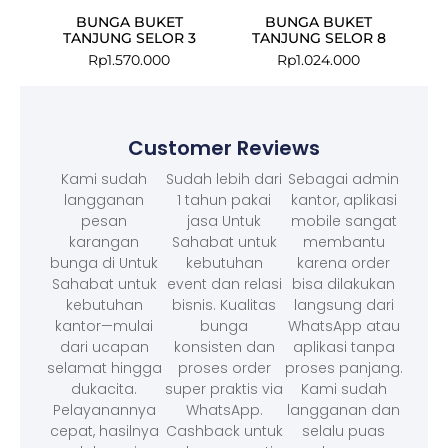
BUNGA BUKET
BUNGA BUKET
TANJUNG SELOR 3
TANJUNG SELOR 8
Rp
1.570.000
Rp
1.024.000
Customer Reviews
Kami sudah
Sudah lebih dari
Sebagai admin
langganan
1 tahun pakai
kantor, aplikasi
pesan
jasa Untuk
mobile sangat
karangan
Sahabat untuk
membantu
bunga di Untuk
kebutuhan
karena order
Sahabat untuk
event dan relasi
bisa dilakukan
kebutuhan
bisnis. Kualitas
langsung dari
kantor—mulai
bunga
WhatsApp atau
dari ucapan
konsisten dan
aplikasi tanpa
selamat hingga
proses order
proses panjang.
dukacita.
super praktis via
Kami sudah
Pelayanannya
WhatsApp.
langganan dan
cepat, hasilnya
Cashback untuk
selalu puas