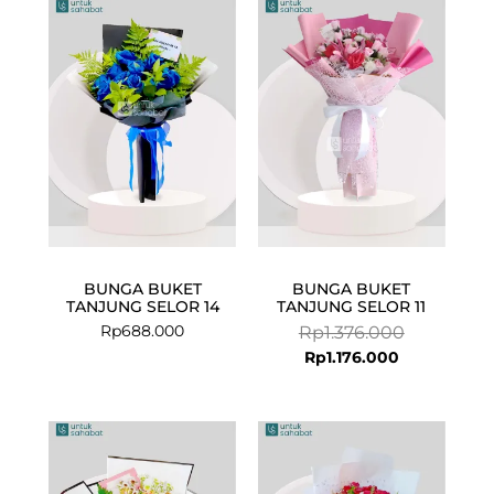
Current
Original
price
price
is:
was:
Rp1.176.000.
Rp1.376.000
BUNGA BUKET
BUNGA BUKET
TANJUNG SELOR 14
TANJUNG SELOR 11
Rp
688.000
Rp
1.376.000
Rp
1.176.000