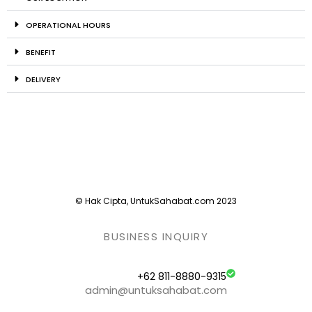
OPERATIONAL HOURS
BENEFIT
DELIVERY
© Hak Cipta, UntukSahabat.com 2023
BUSINESS INQUIRY
+62 811-8880-9315
admin@untuksahabat.com