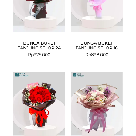
BUNGA BUKET
BUNGA BUKET
TANJUNG SELOR 24
TANJUNG SELOR 16
Rp
975.000
Rp
898.000
Current
Original
price
price
is:
was:
Rp699.000.
Rp847.000.