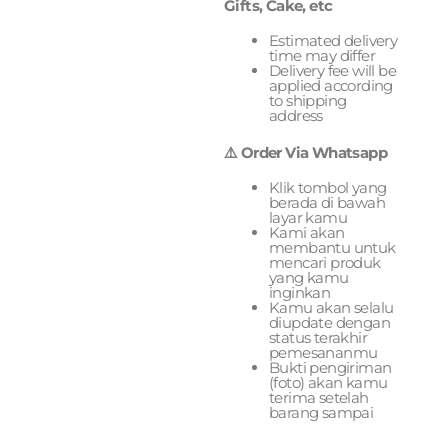
Gifts, Cake, etc
Estimated delivery
time may differ
Delivery fee will be
applied according
to shipping
address
⚠️ Order Via Whatsapp
Klik tombol yang
berada di bawah
layar kamu
Kami akan
membantu untuk
mencari produk
yang kamu
inginkan
Kamu akan selalu
diupdate dengan
status terakhir
pemesananmu
Bukti pengiriman
(foto) akan kamu
terima setelah
barang sampai