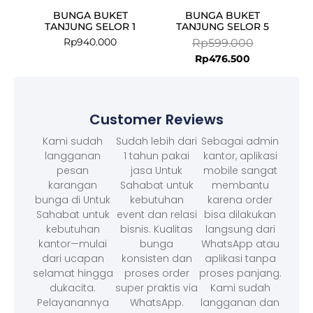
BUNGA BUKET
BUNGA BUKET
TANJUNG SELOR 1
TANJUNG SELOR 5
Rp
940.000
Rp
599.000
Rp
476.500
Customer Reviews
Kami sudah
Sudah lebih dari
Sebagai admin
langganan
1 tahun pakai
kantor, aplikasi
pesan
jasa Untuk
mobile sangat
karangan
Sahabat untuk
membantu
bunga di Untuk
kebutuhan
karena order
Sahabat untuk
event dan relasi
bisa dilakukan
kebutuhan
bisnis. Kualitas
langsung dari
kantor—mulai
bunga
WhatsApp atau
dari ucapan
konsisten dan
aplikasi tanpa
selamat hingga
proses order
proses panjang.
dukacita.
super praktis via
Kami sudah
Pelayanannya
WhatsApp.
langganan dan