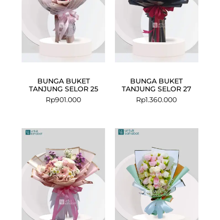
BUNGA BUKET
BUNGA BUKET
TANJUNG SELOR 25
TANJUNG SELOR 27
Rp
901.000
Rp
1.360.000
Current
Original
price
price
is:
was:
Rp699.000.
Rp847.000.