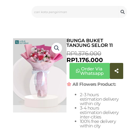
Skip
Search
to
content
BUNGA BUKET
TANJUNG SELOR 11
CURRENT
ORIGINA
RP
1.376.000
PRICE
PRICE
RP
1.176.000
IS:
WAS:
Order Via
RP1.176.00
RP1.376.0
Whatsapp
All Flowers Product:
2-3 hours
estimation delivery
within city
3-4 hours
estimation delivery
inter-cities
100% free delivery
within city