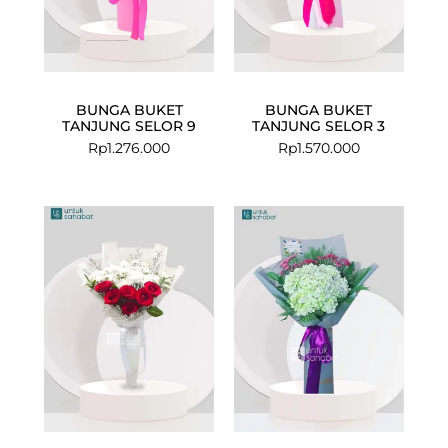
BUNGA BUKET
BUNGA BUKET
TANJUNG SELOR 9
TANJUNG SELOR 3
Rp
1.276.000
Rp
1.570.000
Current
Original
price
price
is:
was:
Rp476.500.
Rp599.000.