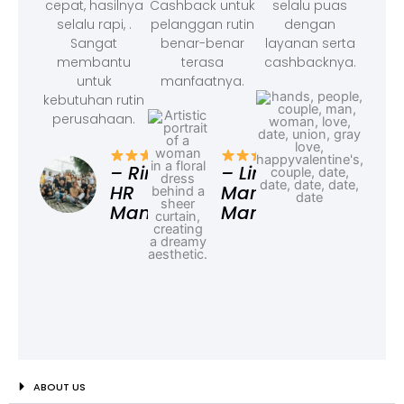
cepat, hasilnya
Cashback untuk
selalu puas
selalu rapi, .
pelanggan rutin
dengan
Sangat
benar-benar
layanan serta
membantu
terasa
cashbacknya.
untuk
manfaatnya.
kebutuhan rutin
perusahaan.
– F
Ad
– Rina,
– Linda,
HR
Marketing
Manager
Manager
ABOUT US