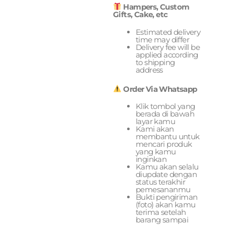
Hampers, Custom
Gifts, Cake, etc
Estimated delivery
time may differ
Delivery fee will be
applied according
to shipping
address
Order Via Whatsapp
Klik tombol yang
berada di bawah
layar kamu
Kami akan
membantu untuk
mencari produk
yang kamu
inginkan
Kamu akan selalu
diupdate dengan
status terakhir
pemesananmu
Bukti pengiriman
(foto) akan kamu
terima setelah
barang sampai