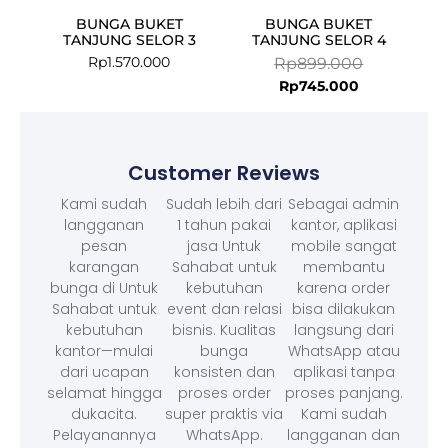
BUNGA BUKET
BUNGA BUKET
TANJUNG SELOR 3
TANJUNG SELOR 4
Rp
1.570.000
Rp
899.000
Rp
745.000
Customer Reviews
Kami sudah
Sudah lebih dari
Sebagai admin
langganan
1 tahun pakai
kantor, aplikasi
pesan
jasa Untuk
mobile sangat
karangan
Sahabat untuk
membantu
bunga di Untuk
kebutuhan
karena order
Sahabat untuk
event dan relasi
bisa dilakukan
kebutuhan
bisnis. Kualitas
langsung dari
kantor—mulai
bunga
WhatsApp atau
dari ucapan
konsisten dan
aplikasi tanpa
selamat hingga
proses order
proses panjang.
dukacita.
super praktis via
Kami sudah
Pelayanannya
WhatsApp.
langganan dan