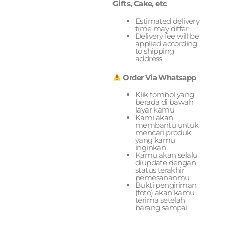
Gifts, Cake, etc
Estimated delivery
time may differ
Delivery fee will be
applied according
to shipping
address
Order Via Whatsapp
Klik tombol yang
berada di bawah
layar kamu
Kami akan
membantu untuk
mencari produk
yang kamu
inginkan
Kamu akan selalu
diupdate dengan
status terakhir
pemesananmu
Bukti pengiriman
(foto) akan kamu
terima setelah
barang sampai