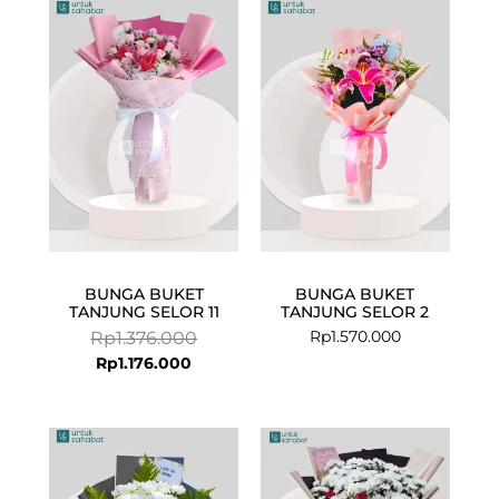
Current
Original
price
price
is:
was:
Rp1.176.000.
Rp1.376.000.
BUNGA BUKET
BUNGA BUKET
TANJUNG SELOR 11
TANJUNG SELOR 2
Rp
1.570.000
Rp
1.376.000
Rp
1.176.000