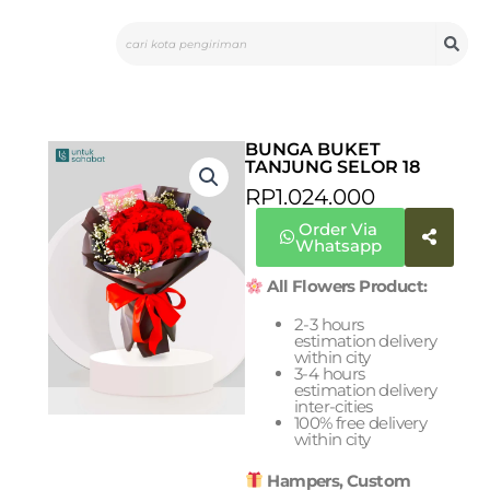
Skip
Search
to
content
BUNGA BUKET
TANJUNG SELOR 18
RP
1.024.000
Order Via
Whatsapp
All Flowers Product:
2-3 hours
estimation delivery
within city
3-4 hours
estimation delivery
inter-cities
100% free delivery
within city
Hampers, Custom