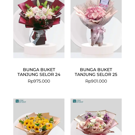
BUNGA BUKET
BUNGA BUKET
TANJUNG SELOR 24
TANJUNG SELOR 25
Rp
975.000
Rp
901.000
Current
Original
price
price
is:
was:
Rp699.000.
Rp847.000.