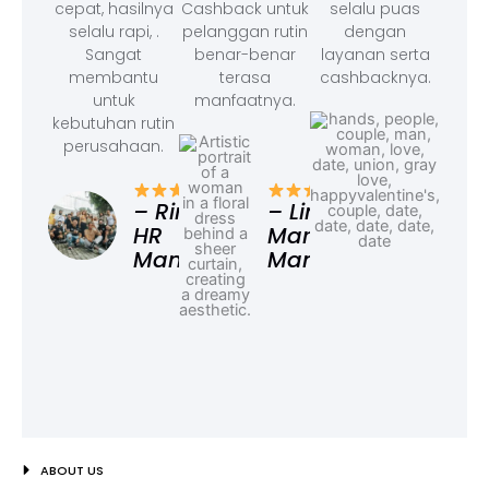
cepat, hasilnya
Cashback untuk
selalu puas
selalu rapi, .
pelanggan rutin
dengan
Sangat
benar-benar
layanan serta
membantu
terasa
cashbacknya.
untuk
manfaatnya.
kebutuhan rutin
perusahaan.
– F
Ad
– Rina,
– Linda,
HR
Marketing
Manager
Manager
ABOUT US