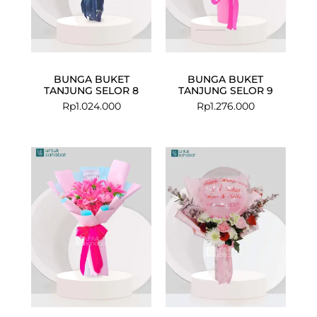
BUNGA BUKET
BUNGA BUKET
TANJUNG SELOR 8
TANJUNG SELOR 9
Rp
1.024.000
Rp
1.276.000
Current
Original
price
price
is:
was:
Rp745.000.
Rp899.000.