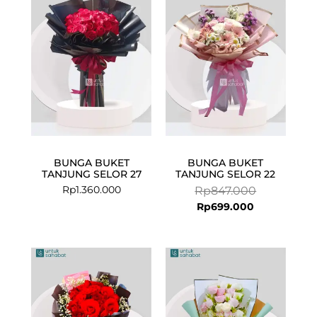
is:
was:
Rp699.000.
Rp847.000.
BUNGA BUKET
BUNGA BUKET
TANJUNG SELOR 27
TANJUNG SELOR 22
Rp
1.360.000
Rp
847.000
Rp
699.000