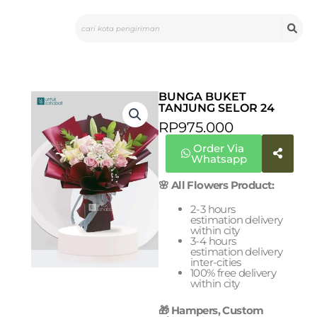
Skip
Search
to
content
BUNGA BUKET
TANJUNG SELOR 24
RP
975.000
Order Via
Whatsapp
🌸 All Flowers Product:
2-3 hours
estimation delivery
within city
3-4 hours
estimation delivery
inter-cities
100% free delivery
within city
🎁 Hampers, Custom