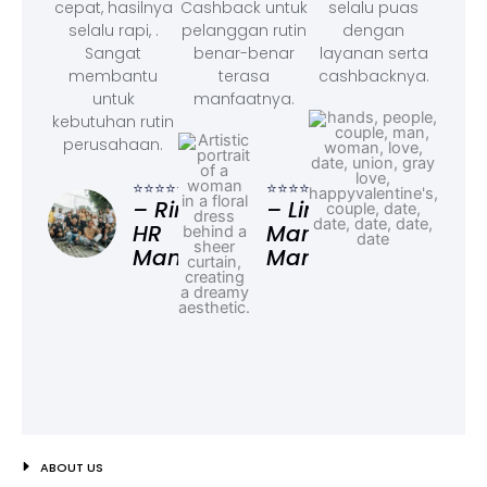
cepat, hasilnya
Cashback untuk
selalu puas
selalu rapi, .
pelanggan rutin
dengan
Sangat
benar-benar
layanan serta
membantu
terasa
cashbacknya.
untuk
manfaatnya.
kebutuhan rutin
perusahaan.
⭐⭐⭐
– F
⭐⭐⭐⭐⭐
⭐⭐⭐⭐⭐
Ad
– Rina,
– Linda,
HR
Marketing
Manager
Manager
ABOUT US