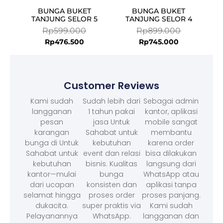
BUNGA BUKET
BUNGA BUKET
TANJUNG SELOR 5
TANJUNG SELOR 4
Rp
599.000
Rp
899.000
Rp
476.500
Rp
745.000
Customer Reviews
Kami sudah
Sudah lebih dari
Sebagai admin
langganan
1 tahun pakai
kantor, aplikasi
pesan
jasa Untuk
mobile sangat
karangan
Sahabat untuk
membantu
bunga di Untuk
kebutuhan
karena order
Sahabat untuk
event dan relasi
bisa dilakukan
kebutuhan
bisnis. Kualitas
langsung dari
kantor—mulai
bunga
WhatsApp atau
dari ucapan
konsisten dan
aplikasi tanpa
selamat hingga
proses order
proses panjang.
dukacita.
super praktis via
Kami sudah
Pelayanannya
WhatsApp.
langganan dan