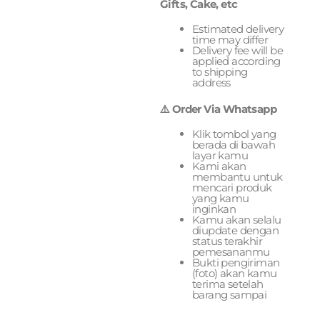
Gifts, Cake, etc
Estimated delivery
time may differ
Delivery fee will be
applied according
to shipping
address
⚠️ Order Via Whatsapp
Klik tombol yang
berada di bawah
layar kamu
Kami akan
membantu untuk
mencari produk
yang kamu
inginkan
Kamu akan selalu
diupdate dengan
status terakhir
pemesananmu
Bukti pengiriman
(foto) akan kamu
terima setelah
barang sampai