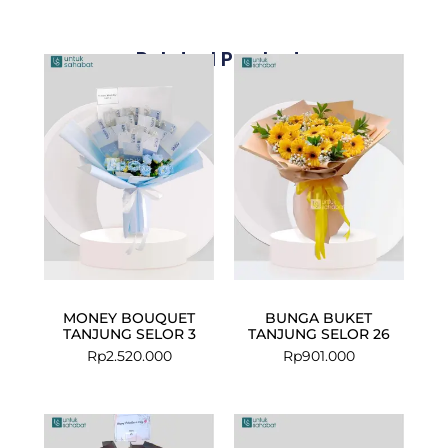
Related Products
MONEY BOUQUET
BUNGA BUKET
TANJUNG SELOR 3
TANJUNG SELOR 26
Rp
2.520.000
Rp
901.000
Current
Original
price
price