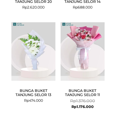
TANJUNG SELOR 20
TANJUNG SELOR 14
Rp
2.620.000
Rp
688.000
Current
Original
price
price
is:
was:
Rp1.176.000.
Rp1.376.000
BUNGA BUKET
BUNGA BUKET
TANJUNG SELOR 13
TANJUNG SELOR 11
Rp
474.000
Rp
1.376.000
Rp
1.176.000