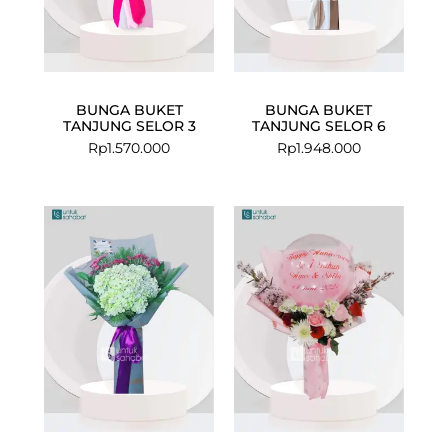
BUNGA BUKET
BUNGA BUKET
TANJUNG SELOR 3
TANJUNG SELOR 6
Rp
1.570.000
Rp
1.948.000
Current
Original
Current
Original
price
price
price
price
is:
was:
is:
was:
Rp476.500.
Rp599.000.
Rp745.000.
Rp899.000.