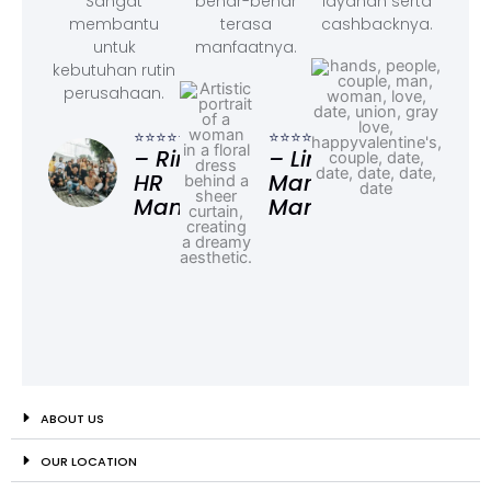
Sangat
benar-benar
layanan serta
membantu
terasa
cashbacknya.
untuk
manfaatnya.
kebutuhan rutin
perusahaan.
⭐⭐⭐
– F
⭐⭐⭐⭐⭐
⭐⭐⭐⭐⭐
Ad
– Rina,
– Linda,
HR
Marketing
Manager
Manager
ABOUT US
OUR LOCATION