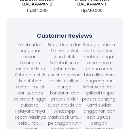
BALIKPAPAN 2
BALIKPAPAN 1
Rp
814.000
Rp
730.000
Customer Reviews
Kami sudah
Sudah lebih dari
Sebagai admin
langganan
1 tahun pakai
kantor, aplikasi
pesan
jasa Untuk
mobile sangat
karangan
Sahabat untuk
membantu
bunga di Untuk
kebutuhan
karena order
Sahabat untuk
event dan relasi
bisa dilakukan
kebutuhan
bisnis. Kualitas
langsung dari
kantor—mulai
bunga
WhatsApp atau
dari ucapan
konsisten dan
aplikasi tanpa
selamat hingga
proses order
proses panjang.
dukacita.
super praktis via
Kami sudah
Pelayanannya
WhatsApp.
langganan dan
cepat, hasilnya
Cashback untuk
selalu puas
selalu rapi, .
pelanggan rutin
dengan