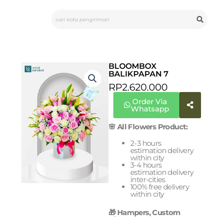
Skip
Search
to
content
BLOOMBOX
BALIKPAPAN 7
RP
2.620.000
Order Via
Whatsapp
🌸 All Flowers Product:
2-3 hours
estimation delivery
within city
3-4 hours
estimation delivery
inter-cities
100% free delivery
within city
🎁 Hampers, Custom