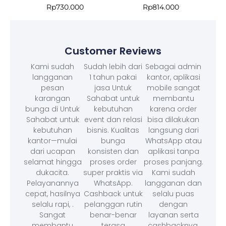
Rp
730.000
Rp
814.000
Customer Reviews
Kami sudah
Sudah lebih dari
Sebagai admin
langganan
1 tahun pakai
kantor, aplikasi
pesan
jasa Untuk
mobile sangat
karangan
Sahabat untuk
membantu
bunga di Untuk
kebutuhan
karena order
Sahabat untuk
event dan relasi
bisa dilakukan
kebutuhan
bisnis. Kualitas
langsung dari
kantor—mulai
bunga
WhatsApp atau
dari ucapan
konsisten dan
aplikasi tanpa
selamat hingga
proses order
proses panjang.
dukacita.
super praktis via
Kami sudah
Pelayanannya
WhatsApp.
langganan dan
cepat, hasilnya
Cashback untuk
selalu puas
selalu rapi, .
pelanggan rutin
dengan
Sangat
benar-benar
layanan serta
membantu
terasa
cashbacknya.