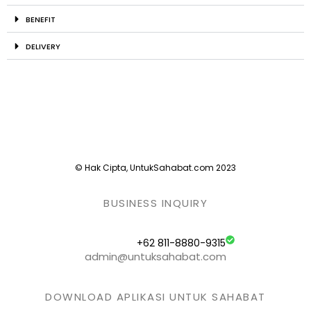
BENEFIT
DELIVERY
© Hak Cipta, UntukSahabat.com 2023
BUSINESS INQUIRY
+62 811-8880-9315
admin@untuksahabat.com
DOWNLOAD APLIKASI UNTUK SAHABAT