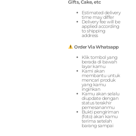
Gifts, Cake, etc
Estimated delivery
time may differ
Delivery fee will be
applied according
to shipping
address
Order Via Whatsapp
Klik tombol yang
berada di bawah
layar kamu
Kami akan
membantu untuk
mencari produk
yang kamu
inginkan
Kamu akan selalu
diupdate dengan
status terakhir
pemesananmu
Bukti pengiriman
(foto) akan kamu
terima setelah
barang sampai