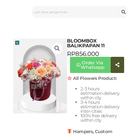
Skip
Search
to
content
BLOOMBOX
BALIKPAPAN 11
RP
856.000
Order Via
Whatsapp
All Flowers Product:
2-3 hours
estimation delivery
within city
3-4 hours
estimation delivery
inter-cities
100% free delivery
within city
Hampers, Custom