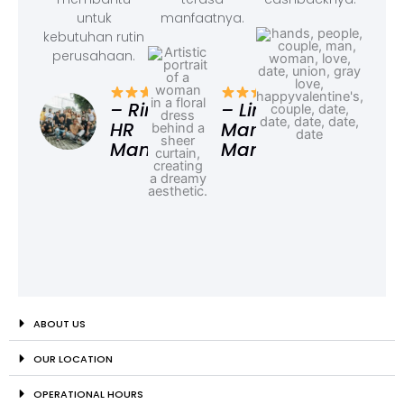
untuk
manfaatnya.
kebutuhan rutin
perusahaan.
– F
Ad
– Rina,
– Linda,
HR
Marketing
Manager
Manager
ABOUT US
OUR LOCATION
OPERATIONAL HOURS