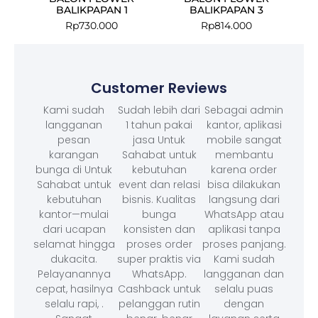
BALIKPAPAN 1
BALIKPAPAN 3
Rp
730.000
Rp
814.000
Customer Reviews
Kami sudah
Sudah lebih dari
Sebagai admin
langganan
1 tahun pakai
kantor, aplikasi
pesan
jasa Untuk
mobile sangat
karangan
Sahabat untuk
membantu
bunga di Untuk
kebutuhan
karena order
Sahabat untuk
event dan relasi
bisa dilakukan
kebutuhan
bisnis. Kualitas
langsung dari
kantor—mulai
bunga
WhatsApp atau
dari ucapan
konsisten dan
aplikasi tanpa
selamat hingga
proses order
proses panjang.
dukacita.
super praktis via
Kami sudah
Pelayanannya
WhatsApp.
langganan dan
cepat, hasilnya
Cashback untuk
selalu puas
selalu rapi, .
pelanggan rutin
dengan