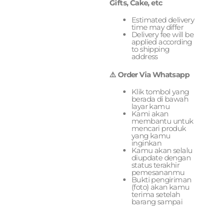
Gifts, Cake, etc
Estimated delivery
time may differ
Delivery fee will be
applied according
to shipping
address
⚠️ Order Via Whatsapp
Klik tombol yang
berada di bawah
layar kamu
Kami akan
membantu untuk
mencari produk
yang kamu
inginkan
Kamu akan selalu
diupdate dengan
status terakhir
pemesananmu
Bukti pengiriman
(foto) akan kamu
terima setelah
barang sampai