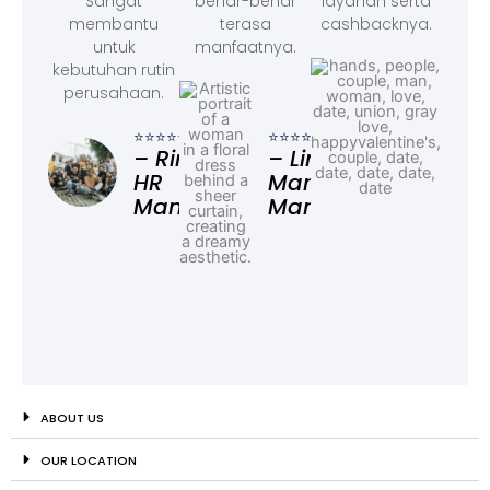
Sangat
benar-benar
layanan serta
membantu
terasa
cashbacknya.
untuk
manfaatnya.
kebutuhan rutin
perusahaan.
⭐⭐⭐
– F
⭐⭐⭐⭐⭐
⭐⭐⭐⭐⭐
Ad
– Rina,
– Linda,
HR
Marketing
Manager
Manager
ABOUT US
OUR LOCATION