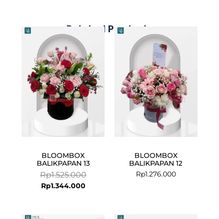
Related Products
Current
Original
price
price
is:
was:
Rp1.344.000.
Rp1.525.000.
BLOOMBOX
BLOOMBOX
BALIKPAPAN 13
BALIKPAPAN 12
Rp
1.276.000
Rp
1.525.000
Rp
1.344.000