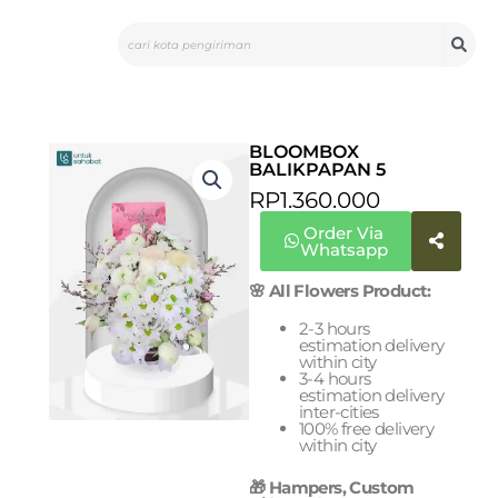
Skip
Search
to
content
BLOOMBOX
BALIKPAPAN 5
RP
1.360.000
Order Via
Whatsapp
🌸 All Flowers Product:
2-3 hours
estimation delivery
within city
3-4 hours
estimation delivery
inter-cities
100% free delivery
within city
🎁 Hampers, Custom