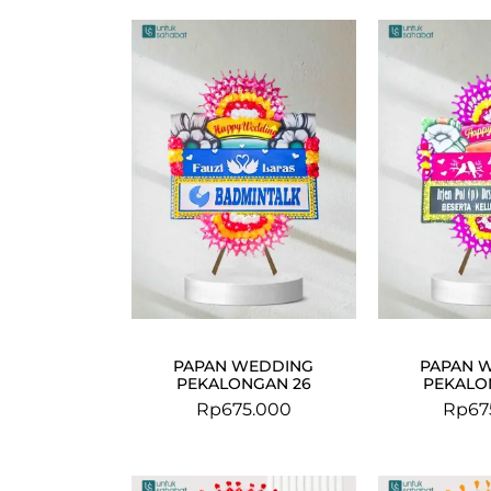
PAPAN WEDDING
PAPAN 
PEKALONGAN 26
PEKALO
Rp
675.000
Rp
67
Original
Current