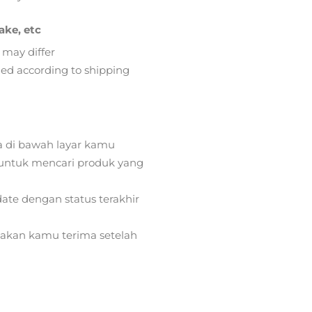
ake, etc
 may differ
lied according to shipping
a di bawah layar kamu
ntuk mencari produk yang
ate dengan status terakhir
) akan kamu terima setelah