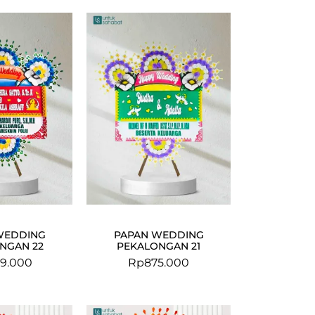
WEDDING
PAPAN WEDDING
NGAN 22
PEKALONGAN 21
9.000
Rp
875.000
Original
Current