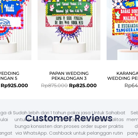
Rp949.000.
Rp925.000.
Rp875.000.
Rp825.000.
WEDDING
PAPAN WEDDING
KARANG
NGAN 5
PEKALONGAN 3
WEDDING PE
Rp
925.000
Rp
875.000
Rp
825.000
Rp
64
ga di
Sudah lebih dari 1 tahun pakai jasa Untuk Sahabat
Seb
Customer Reviews
ulai
untuk kebutuhan event dan relasi bisnis. Kualitas
memb
bunga konsisten dan proses order super praktis
d
Sangat
via WhatsApp. Cashback untuk pelanggan rutin
panj