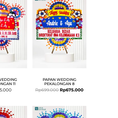
price
price
was:
is:
Rp699.000.
Rp675.000.
WEDDING
PAPAN WEDDING
NGAN 11
PEKALONGAN 8
5.000
Rp
699.000
Rp
675.000
Original
Current
price
price