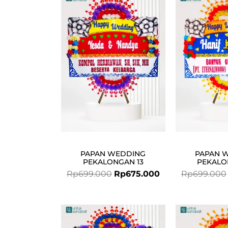
price
price
was:
is:
Rp699.000.
Rp675.000.
PAPAN WEDDING
PAPAN 
PEKALONGAN 13
PEKALO
Rp
699.000
Rp
675.000
Rp
699.000