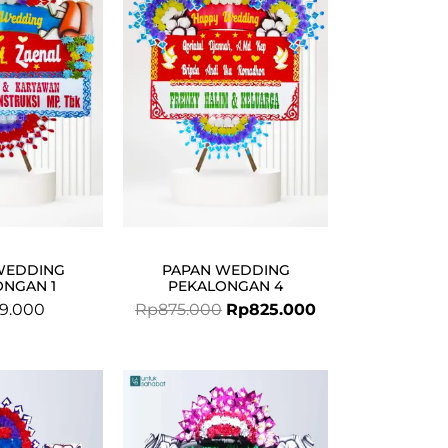
was:
is:
Rp875.000.
Rp825.000.
WEDDING
PAPAN WEDDING
ONGAN 1
PEKALONGAN 4
9.000
Rp
875.000
Rp
825.000