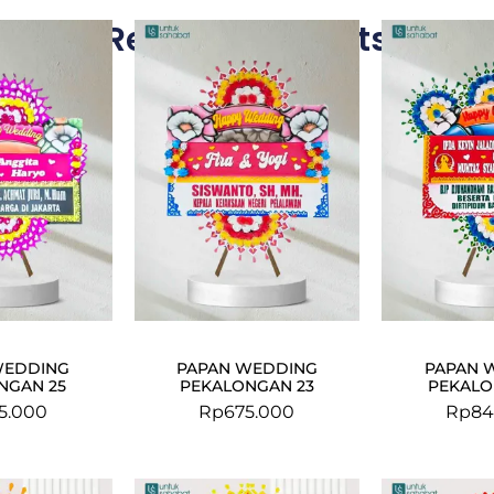
Related Products
WEDDING
PAPAN WEDDING
PAPAN 
NGAN 25
PEKALONGAN 23
PEKALO
5.000
Rp
675.000
Rp
84
Original
Current
Original
Current