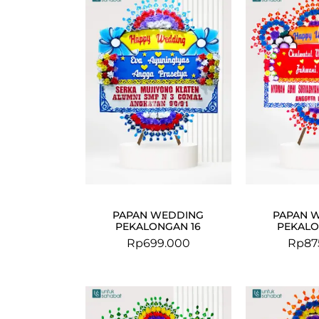
PAPAN WEDDING
PAPAN 
PEKALONGAN 16
PEKALO
Rp
699.000
Rp
87
Original
Current
price
price