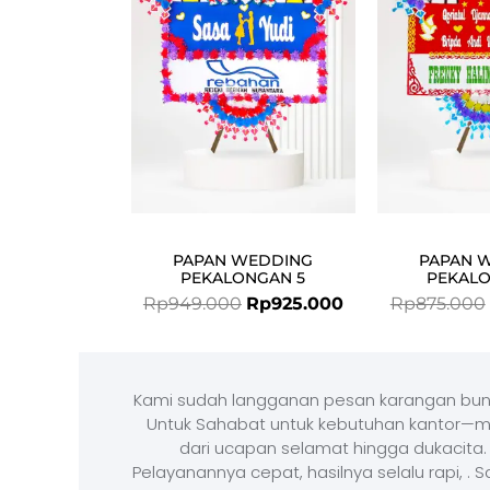
Rp949.000.
Rp925.000.
PAPAN WEDDING
PAPAN 
PEKALONGAN 5
PEKALO
Rp
949.000
Rp
925.000
Rp
875.000
Kami sudah langganan pesan karangan bun
Untuk Sahabat untuk kebutuhan kantor—m
dari ucapan selamat hingga dukacita.
Pelayanannya cepat, hasilnya selalu rapi, . 