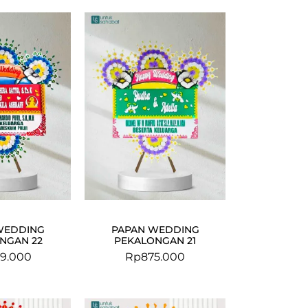
WEDDING
PAPAN WEDDING
NGAN 22
PEKALONGAN 21
9.000
Rp
875.000
Original
Current