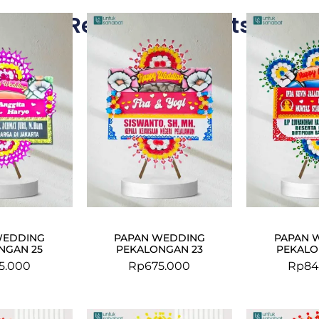
Related Products
WEDDING
PAPAN WEDDING
PAPAN 
NGAN 25
PEKALONGAN 23
PEKALO
5.000
Rp
675.000
Rp
84
Original
Current