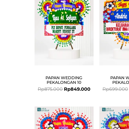
was:
is:
Rp875.000.
Rp849.000.
PAPAN WEDDING
PAPAN 
PEKALONGAN 10
PEKALO
Rp
875.000
Rp
849.000
Rp
699.000
Original
Current
price
price
was:
is: