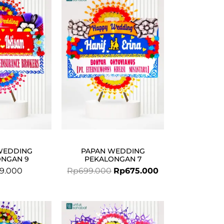
price
price
was:
is:
Rp699.000.
Rp675.000.
WEDDING
PAPAN WEDDING
ONGAN 9
PEKALONGAN 7
9.000
Rp
699.000
Rp
675.000
Original
Current
price
price