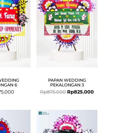
was:
is:
Rp875.000.
Rp825.000.
WEDDING
PAPAN WEDDING
ONGAN 6
PEKALONGAN 3
375.000
Rp
875.000
Rp
825.000