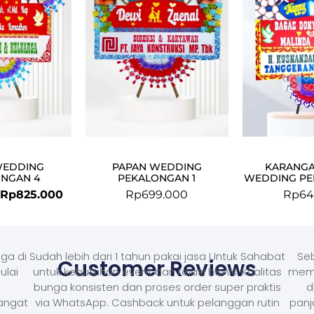
Rp875.000.
Rp825.000.
WEDDING
PAPAN WEDDING
KARANG
NGAN 4
PEKALONGAN 1
WEDDING PE
Rp
825.000
Rp
699.000
Rp
64
ga di
Sudah lebih dari 1 tahun pakai jasa Untuk Sahabat
Seb
Customer Reviews
ulai
untuk kebutuhan event dan relasi bisnis. Kualitas
memb
bunga konsisten dan proses order super praktis
d
Sangat
via WhatsApp. Cashback untuk pelanggan rutin
panj