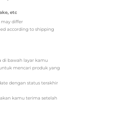
ake, etc
 may differ
lied according to shipping
a di bawah layar kamu
ntuk mencari produk yang
ate dengan status terakhir
) akan kamu terima setelah