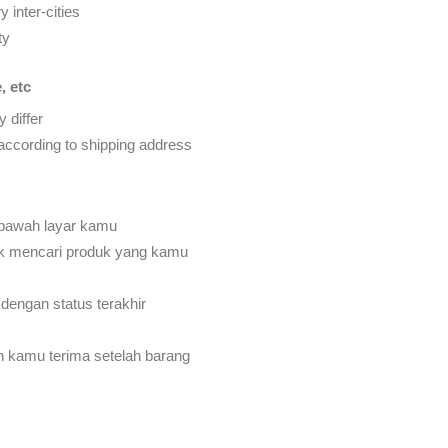
 inter-cities
ty
, etc
 differ
d according to shipping address
 bawah layar kamu
k mencari produk yang kamu
dengan status terakhir
an kamu terima setelah barang