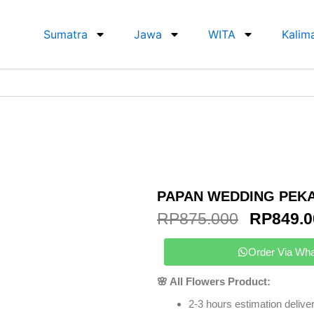
Sumatra
Jawa
WITA
Kalim
PAPAN WEDDING PEK
ORIGIN
RP
875.000
RP
849.0
PRICE
WAS:
Order Via Wh
RP875.0
🌸 All Flowers Product:
2-3 hours estimation deliver