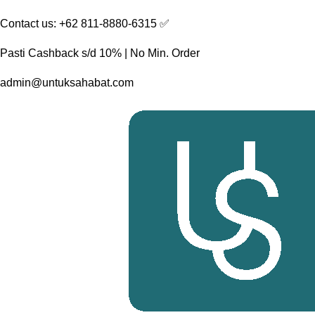
Skip
Contact us: +62 811-8880-6315 ✅︎
to
content
Pasti Cashback s/d 10% | No Min. Order
admin@untuksahabat.com