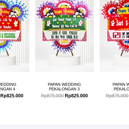
price
price
price
price
was:
is:
was:
is:
Rp875.000.
Rp825.000.
Rp875.000.
Rp825.000.
WEDDING
PAPAN WEDDING
PAPAN 
NGAN 4
PEKALONGAN 3
PEKAL
Rp
825.000
Rp
875.000
Rp
825.000
Rp
875.000