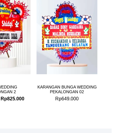
price
price
was:
is:
Rp875.000.
Rp825.000.
WEDDING
KARANGAN BUNGA WEDDING
ONGAN 2
PEKALONGAN 02
Rp
825.000
Rp
649.000