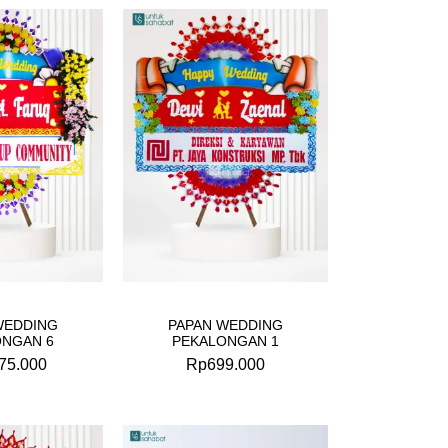
WEDDING
PAPAN WEDDING
ONGAN 6
PEKALONGAN 1
75.000
Rp
699.000
Original
Current