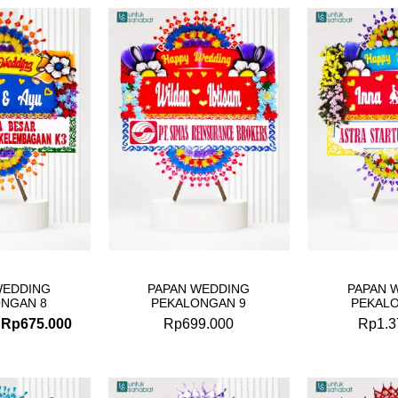
Original
Current
price
price
was:
is:
Rp699.000.
Rp675.000.
WEDDING
PAPAN WEDDING
PAPAN 
NGAN 8
PEKALONGAN 9
PEKAL
Rp
675.000
Rp
699.000
Rp
1.3
Original
Current
Original
Current