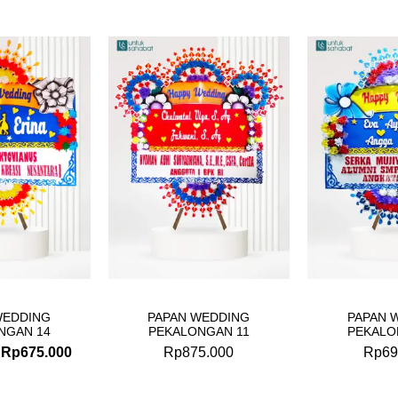
Original
Current
price
price
was:
is:
Rp699.000.
Rp675.000.
WEDDING
PAPAN WEDDING
PAPAN 
NGAN 14
PEKALONGAN 11
PEKALO
Rp
675.000
Rp
875.000
Rp
69