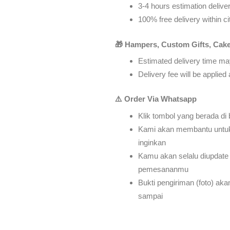
3-4 hours estimation delivery
100% free delivery within ci
🎁 Hampers, Custom Gifts, Cake
Estimated delivery time may
Delivery fee will be applie
⚠️ Order Via Whatsapp
Klik tombol yang berada di
Kami akan membantu untu
inginkan
Kamu akan selalu diupdate 
pemesananmu
Bukti pengiriman (foto) ak
sampai