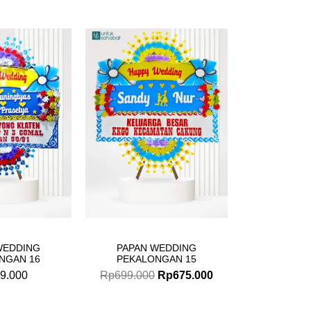
Original
Current
price
price
was:
is:
Rp699.000.
Rp675.000.
WEDDING
PAPAN WEDDING
NGAN 16
PEKALONGAN 15
9.000
Rp
699.000
Rp
675.000