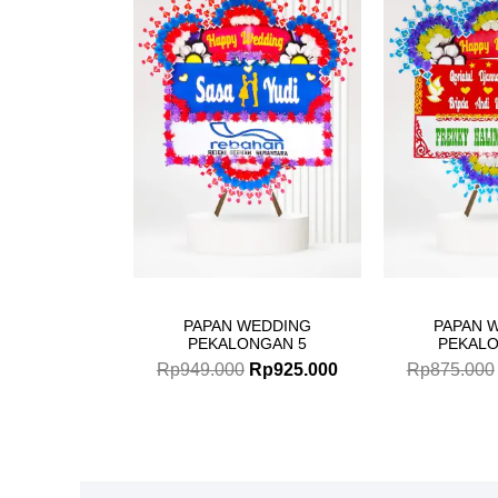
price
price
was:
is:
Rp949.000.
Rp925.000.
PAPAN WEDDING
PAPAN 
PEKALONGAN 5
PEKALO
Rp
949.000
Rp
925.000
Rp
875.000