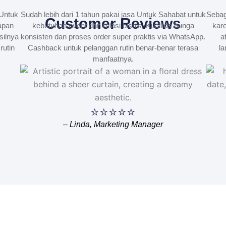
Untuk
Sudah lebih dari 1 tahun pakai jasa Untuk Sahabat untuk
Sebag
Customer Reviews
apan
kebutuhan event dan relasi bisnis. Kualitas bunga
kare
silnya
konsisten dan proses order super praktis via WhatsApp.
a
rutin
Cashback untuk pelanggan rutin benar-benar terasa
la
manfaatnya.
⭐⭐⭐⭐⭐
– Linda, Marketing Manager