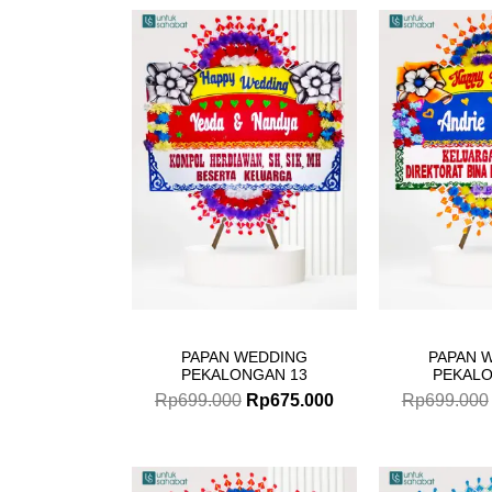
Original
Current
price
price
was:
is:
Rp699.000.
Rp675.000.
PAPAN WEDDING
PAPAN 
PEKALONGAN 13
PEKALO
Rp
699.000
Rp
675.000
Rp
699.000
Original
Current