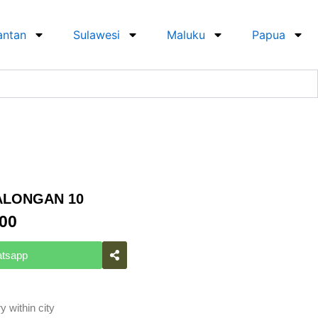
antan
Sulawesi
Maluku
Papua
ALONGAN 10
AL
CURRENT
00
PRICE
IS:
atsapp
00.
RP849.000.
y within city