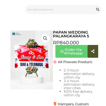
Skip
Search
to
content
PAPAN WEDDING
PALANGKARAYA 5
RP
840.000
Order Via
Whatsapp
All Flowers Product:
2-3 hours
estimation delivery
within city
3-4 hours
estimation delivery
inter-cities
100% free delivery
within city
Hampers, Custom