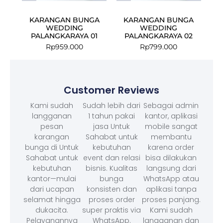
KARANGAN BUNGA
KARANGAN BUNGA
WEDDING
WEDDING
PALANGKARAYA 01
PALANGKARAYA 02
Rp
959.000
Rp
799.000
Customer Reviews
Kami sudah
Sudah lebih dari
Sebagai admin
langganan
1 tahun pakai
kantor, aplikasi
pesan
jasa Untuk
mobile sangat
karangan
Sahabat untuk
membantu
bunga di Untuk
kebutuhan
karena order
Sahabat untuk
event dan relasi
bisa dilakukan
kebutuhan
bisnis. Kualitas
langsung dari
kantor—mulai
bunga
WhatsApp atau
dari ucapan
konsisten dan
aplikasi tanpa
selamat hingga
proses order
proses panjang.
dukacita.
super praktis via
Kami sudah
Pelayanannya
WhatsApp.
langganan dan