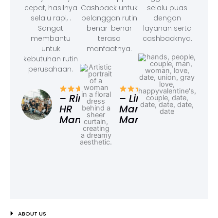
cepat, hasilnya
Cashback untuk
selalu puas
selalu rapi, .
pelanggan rutin
dengan
Sangat
benar-benar
layanan serta
membantu
terasa
cashbacknya.
untuk
manfaatnya.
kebutuhan rutin
perusahaan.
– F
Ad
– Rina,
– Linda,
HR
Marketing
Manager
Manager
ABOUT US