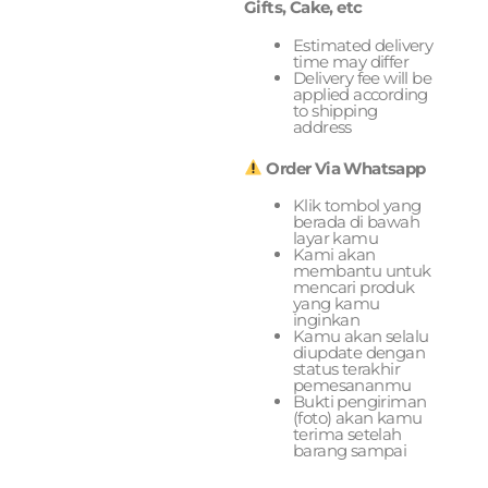
Gifts, Cake, etc
Estimated delivery
time may differ
Delivery fee will be
applied according
to shipping
address
Order Via Whatsapp
Klik tombol yang
berada di bawah
layar kamu
Kami akan
membantu untuk
mencari produk
yang kamu
inginkan
Kamu akan selalu
diupdate dengan
status terakhir
pemesananmu
Bukti pengiriman
(foto) akan kamu
terima setelah
barang sampai