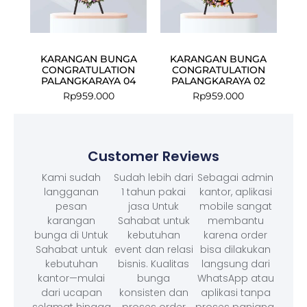
KARANGAN BUNGA
KARANGAN BUNGA
CONGRATULATION
CONGRATULATION
PALANGKARAYA 04
PALANGKARAYA 02
Rp
959.000
Rp
959.000
Customer Reviews
Kami sudah
Sudah lebih dari
Sebagai admin
langganan
1 tahun pakai
kantor, aplikasi
pesan
jasa Untuk
mobile sangat
karangan
Sahabat untuk
membantu
bunga di Untuk
kebutuhan
karena order
Sahabat untuk
event dan relasi
bisa dilakukan
kebutuhan
bisnis. Kualitas
langsung dari
kantor—mulai
bunga
WhatsApp atau
dari ucapan
konsisten dan
aplikasi tanpa
selamat hingga
proses order
proses panjang.