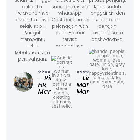
dukacita.
super praktis via
Kami sudah
Pelayanannya
WhatsApp.
langganan dan
cepat, hasilnya
Cashback untuk
selalu puas
selalu rapi, .
pelanggan rutin
dengan
Sangat
benar-benar
layanan serta
membantu
terasa
cashbacknya.
untuk
manfaatnya.
kebutuhan rutin
perusahaan.
⭐⭐⭐
– F
⭐⭐⭐⭐⭐
⭐⭐⭐⭐⭐
Ad
– Rina,
– Linda,
HR
Marketing
Manager
Manager