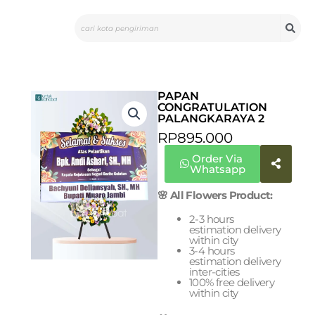
Skip
Search
to
content
PAPAN
CONGRATULATION
PALANGKARAYA 2
RP
895.000
Order Via
Whatsapp
🌸 All Flowers Product:
2-3 hours
estimation delivery
within city
3-4 hours
estimation delivery
inter-cities
100% free delivery
within city