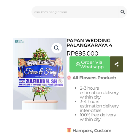
Skip
Search
to
content
PAPAN WEDDING
PALANGKARAYA 4
RP
895.000
Order Via
Whatsapp
All Flowers Product:
2-3 hours
estimation delivery
within city
3-4 hours
estimation delivery
inter-cities
100% free delivery
within city
Hampers, Custom