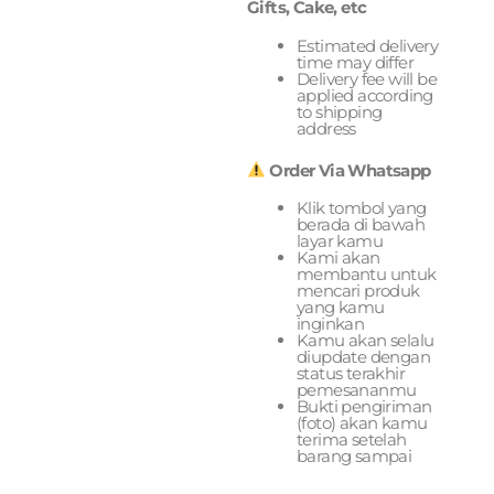
Gifts, Cake, etc
Estimated delivery
time may differ
Delivery fee will be
applied according
to shipping
address
Order Via Whatsapp
Klik tombol yang
berada di bawah
layar kamu
Kami akan
membantu untuk
mencari produk
yang kamu
inginkan
Kamu akan selalu
diupdate dengan
status terakhir
pemesananmu
Bukti pengiriman
(foto) akan kamu
terima setelah
barang sampai