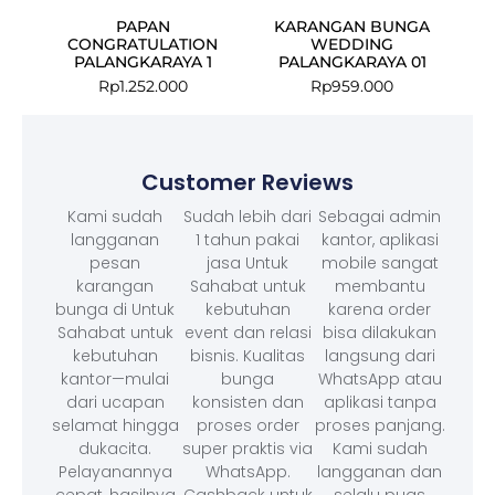
PAPAN
KARANGAN BUNGA
CONGRATULATION
WEDDING
PALANGKARAYA 1
PALANGKARAYA 01
Rp
1.252.000
Rp
959.000
Customer Reviews
Kami sudah
Sudah lebih dari
Sebagai admin
langganan
1 tahun pakai
kantor, aplikasi
pesan
jasa Untuk
mobile sangat
karangan
Sahabat untuk
membantu
bunga di Untuk
kebutuhan
karena order
Sahabat untuk
event dan relasi
bisa dilakukan
kebutuhan
bisnis. Kualitas
langsung dari
kantor—mulai
bunga
WhatsApp atau
dari ucapan
konsisten dan
aplikasi tanpa
selamat hingga
proses order
proses panjang.
dukacita.
super praktis via
Kami sudah
Pelayanannya
WhatsApp.
langganan dan