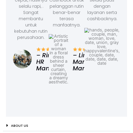
cepat, hasilnya
Cashback untuk
selalu puas
selalu rapi, .
pelanggan rutin
dengan
Sangat
benar-benar
layanan serta
membantu
terasa
cashbacknya.
untuk
manfaatnya.
kebutuhan rutin
perusahaan.
– F
Ad
– Rina,
– Linda,
HR
Marketing
Manager
Manager
ABOUT US