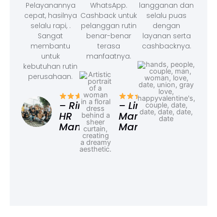
Pelayanannya
WhatsApp.
langganan dan
cepat, hasilnya
Cashback untuk
selalu puas
selalu rapi, .
pelanggan rutin
dengan
Sangat
benar-benar
layanan serta
membantu
terasa
cashbacknya.
untuk
manfaatnya.
kebutuhan rutin
perusahaan.
– F
Ad
– Rina,
– Linda,
HR
Marketing
Manager
Manager