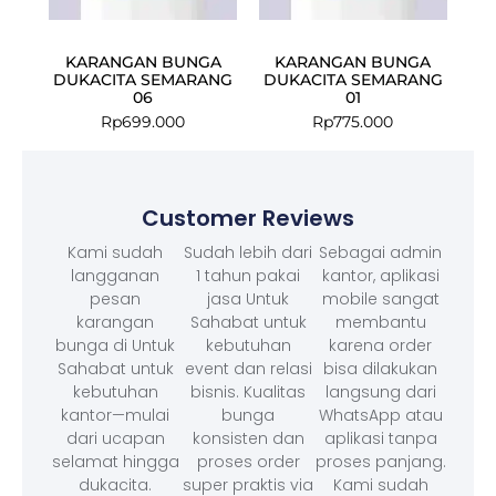
KARANGAN BUNGA
KARANGAN BUNGA
DUKACITA SEMARANG
DUKACITA SEMARANG
06
01
Rp
699.000
Rp
775.000
Customer Reviews
Kami sudah
Sudah lebih dari
Sebagai admin
langganan
1 tahun pakai
kantor, aplikasi
pesan
jasa Untuk
mobile sangat
karangan
Sahabat untuk
membantu
bunga di Untuk
kebutuhan
karena order
Sahabat untuk
event dan relasi
bisa dilakukan
kebutuhan
bisnis. Kualitas
langsung dari
kantor—mulai
bunga
WhatsApp atau
dari ucapan
konsisten dan
aplikasi tanpa
selamat hingga
proses order
proses panjang.
dukacita.
super praktis via
Kami sudah