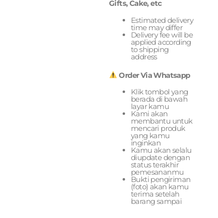
Gifts, Cake, etc
Estimated delivery
time may differ
Delivery fee will be
applied according
to shipping
address
Order Via Whatsapp
Klik tombol yang
berada di bawah
layar kamu
Kami akan
membantu untuk
mencari produk
yang kamu
inginkan
Kamu akan selalu
diupdate dengan
status terakhir
pemesananmu
Bukti pengiriman
(foto) akan kamu
terima setelah
barang sampai