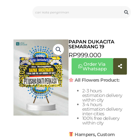
Skip
Search
to
content
PAPAN DUKACITA
SEMARANG 19
RP
999.000
Order Via
Whatsapp
All Flowers Product:
2-3 hours
estimation delivery
within city
3-4 hours
estimation delivery
inter-cities
100% free delivery
within city
Hampers, Custom