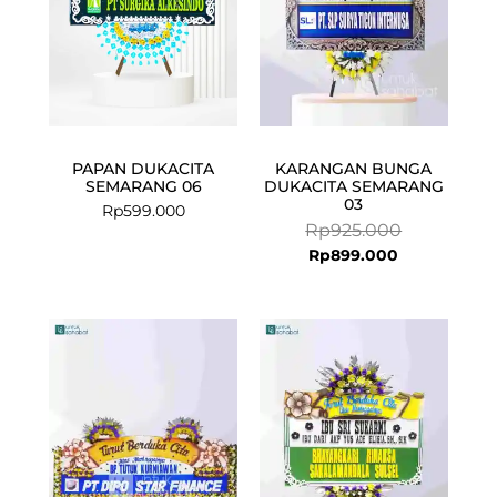
PAPAN DUKACITA
KARANGAN BUNGA
SEMARANG 06
DUKACITA SEMARANG
03
Rp
599.000
Rp
925.000
Rp
899.000
Current
Original
price
price
is:
was:
Rp699.000.
Rp725.000.