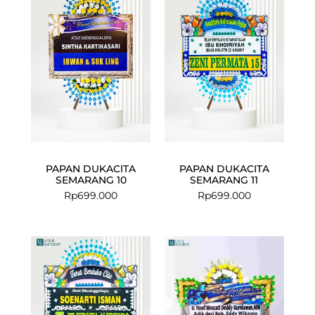
PAPAN DUKACITA
PAPAN DUKACITA
SEMARANG 10
SEMARANG 11
Rp
699.000
Rp
699.000
Current
Original
price
price
is:
was:
Rp899.000.
Rp925.000.