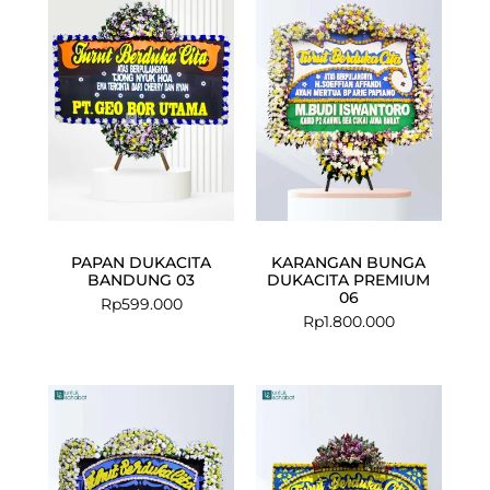
PAPAN DUKACITA
KARANGAN BUNGA
BANDUNG 03
DUKACITA PREMIUM
06
Rp
599.000
Rp
1.800.000
Current
Original
price
price
is:
was:
Rp2.099.000.
Rp2.200.000.