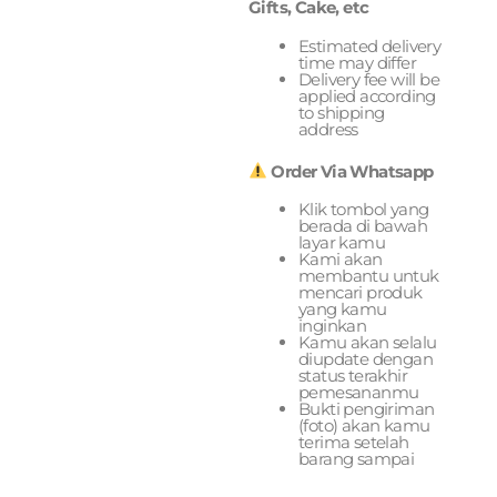
Gifts, Cake, etc
Estimated delivery
time may differ
Delivery fee will be
applied according
to shipping
address
Order Via Whatsapp
Klik tombol yang
berada di bawah
layar kamu
Kami akan
membantu untuk
mencari produk
yang kamu
inginkan
Kamu akan selalu
diupdate dengan
status terakhir
pemesananmu
Bukti pengiriman
(foto) akan kamu
terima setelah
barang sampai