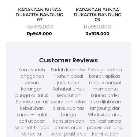
KARANGAN BUNGA
KARANGAN BUNGA
DUKACITA BANDUNG
DUKACITA BANDUNG
07
03
Rp
975.000
Rp
950.000
Rp
949.000
Rp
925.000
Customer Reviews
Kami sudah
Sudah lebih dari
Sebagai admin
langganan
1 tahun pakai
kantor, aplikasi
pesan
jasa Untuk
mobile sangat
karangan
Sahabat untuk
membantu
bunga di Untuk
kebutuhan
karena order
Sahabat untuk
event dan relasi
bisa dilakukan
kebutuhan
bisnis. Kualitas
langsung dari
kantor—mulai
bunga
WhatsApp atau
dari ucapan
konsisten dan
aplikasi tanpa
selamat hingga
proses order
proses panjang.
dukacita.
super praktis via
Kami sudah