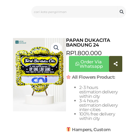
Skip
Search
to
content
PAPAN DUKACITA
BANDUNG 24
RP
1.800.000
Order Via
Whatsapp
All Flowers Product:
2-3 hours
estimation delivery
within city
3-4 hours
estimation delivery
inter-cities
100% free delivery
within city
Hampers, Custom