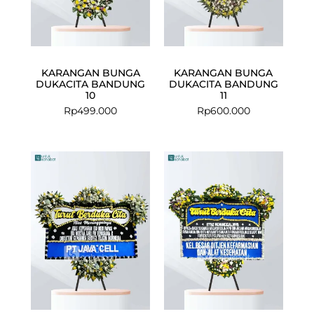
KARANGAN BUNGA
KARANGAN BUNGA
DUKACITA BANDUNG
DUKACITA BANDUNG
10
11
Rp
499.000
Rp
600.000
Current
Original
Current
Original
price
price
price
price
is:
was:
is:
was:
Rp949.000.
Rp975.000.
Rp925.000.
Rp950.000.