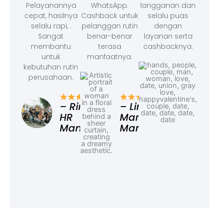
Pelayanannya
WhatsApp.
langganan dan
cepat, hasilnya
Cashback untuk
selalu puas
selalu rapi, .
pelanggan rutin
dengan
Sangat
benar-benar
layanan serta
membantu
terasa
cashbacknya.
untuk
manfaatnya.
kebutuhan rutin
perusahaan.
– F
Ad
– Rina,
– Linda,
HR
Marketing
Manager
Manager