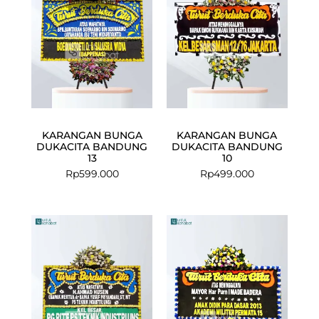
KARANGAN BUNGA
KARANGAN BUNGA
DUKACITA BANDUNG
DUKACITA BANDUNG
13
10
Rp
599.000
Rp
499.000
Current
Original
price
price
is:
was:
Rp499.000.
Rp549.000.