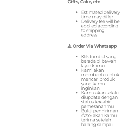
Gifts, Cake, etc
Estimated delivery
time may differ
Delivery fee will be
applied according
to shipping
address
⚠️ Order Via Whatsapp
Klik tombol yang
berada di bawah
layar kamu
Kami akan
membantu untuk
mencari produk
yang kamu
inginkan
Kamu akan selalu
diupdate dengan
status terakhir
pemesananmu
Bukti pengiriman
(foto) akan kamu
terima setelah
barang sampai