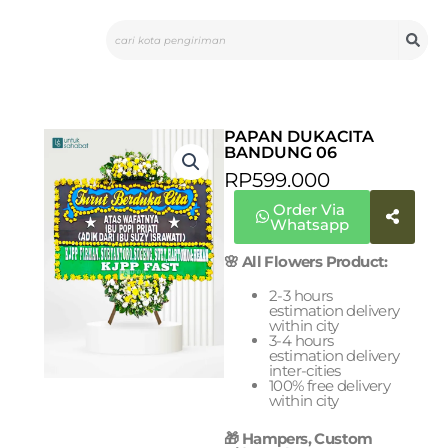
Skip
Search
to
content
PAPAN DUKACITA
BANDUNG 06
RP
599.000
Order Via
Whatsapp
🌸 All Flowers Product:
2-3 hours
estimation delivery
within city
3-4 hours
estimation delivery
inter-cities
100% free delivery
within city
🎁 Hampers, Custom