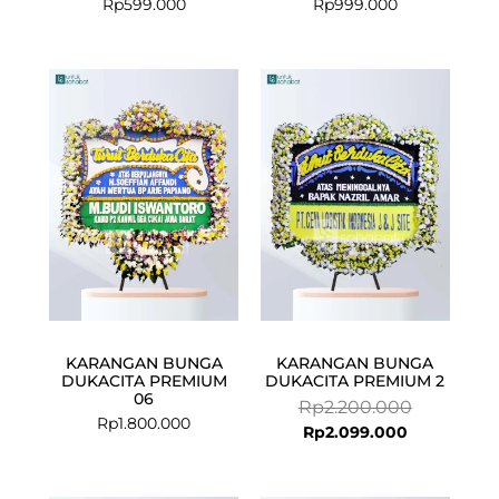
Rp
599.000
Rp
999.000
Current
Original
price
price
is:
was:
Rp2.099.000
Rp2.200.00
KARANGAN BUNGA
KARANGAN BUNGA
DUKACITA PREMIUM
DUKACITA PREMIUM 2
06
Rp
2.200.000
Rp
1.800.000
Rp
2.099.000