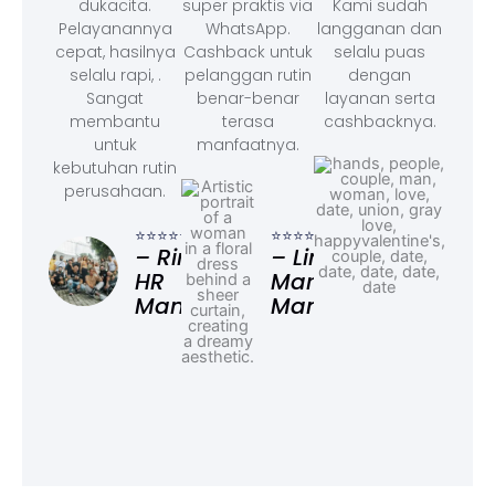
dukacita.
super praktis via
Kami sudah
Pelayanannya
WhatsApp.
langganan dan
cepat, hasilnya
Cashback untuk
selalu puas
selalu rapi, .
pelanggan rutin
dengan
Sangat
benar-benar
layanan serta
membantu
terasa
cashbacknya.
untuk
manfaatnya.
kebutuhan rutin
perusahaan.
⭐⭐⭐
– F
⭐⭐⭐⭐⭐
⭐⭐⭐⭐⭐
Ad
– Rina,
– Linda,
HR
Marketing
Manager
Manager