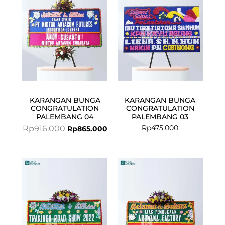
Rp916.000.
Rp865.000.
KARANGAN BUNGA
KARANGAN BUNGA
CONGRATULATION
CONGRATULATION
PALEMBANG 04
PALEMBANG 03
Rp
475.000
Rp
916.000
Rp
865.000