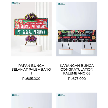
PAPAN BUNGA
KARANGAN BUNGA
SELAMAT PALEMBANG
CONGRATULATION
1
PALEMBANG 05
Rp
865.000
Rp
675.000
Original
Current
price
price
was:
is: