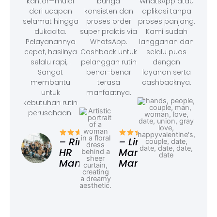
kantor—mulai
bunga
WhatsApp atau
dari ucapan
konsisten dan
aplikasi tanpa
selamat hingga
proses order
proses panjang.
dukacita.
super praktis via
Kami sudah
Pelayanannya
WhatsApp.
langganan dan
cepat, hasilnya
Cashback untuk
selalu puas
selalu rapi, .
pelanggan rutin
dengan
Sangat
benar-benar
layanan serta
membantu
terasa
cashbacknya.
untuk
manfaatnya.
kebutuhan rutin
perusahaan.
– F
Ad
– Rina,
– Linda,
HR
Marketing
Manager
Manager