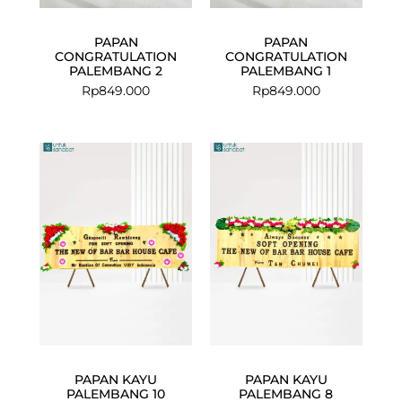
PAPAN
PAPAN
CONGRATULATION
CONGRATULATION
PALEMBANG 2
PALEMBANG 1
Rp
849.000
Rp
849.000
Current
Original
price
price
is:
was:
Rp689.000.
Rp725.000.
PAPAN KAYU
PAPAN KAYU
PALEMBANG 10
PALEMBANG 8