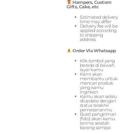
Hampers, Custom
Gifts, Cake, etc
Estimated delivery
time may differ
Delivery fee will be
applied according
to shipping
address
Order Via Whatsapp
Klik tombol yang
berada di bawah
layar kamu
Kami akan
membantu untuk
mencari produk
yang kamu
inginkan
Kamu akan selalu
diupdate dengan
status terakhir
pemesananmu
Bukti pengiriman
(foto) akan kamu
terima setelah
barang sampai