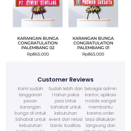
KARANGAN BUNGA
KARANGAN BUNGA
CONGRATULATION
CONGRATULATION
PALEMBANG 02
PALEMBANG 01
Rp
865.000
Rp
865.000
Customer Reviews
Kami sudah
Sudah lebih dari
Sebagai admin
langganan
1 tahun pakai
kantor, aplikasi
pesan
jasa Untuk
mobile sangat
karangan
Sahabat untuk
membantu
bunga di Untuk
kebutuhan
karena order
Sahabat untuk
event dan relasi
bisa dilakukan
kebutuhan
bisnis. Kualitas
langsung dari