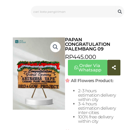
Skip
Search
to
content
PAPAN
CONGRATULATION
PALEMBANG 09
RP
445.000
Order Via
Whatsapp
All Flowers Product:
2-3 hours
estimation delivery
within city
3-4 hours
estimation delivery
inter-cities
100% free delivery
within city