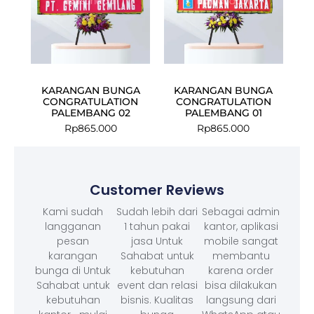
KARANGAN BUNGA
KARANGAN BUNGA
CONGRATULATION
CONGRATULATION
PALEMBANG 02
PALEMBANG 01
Rp
865.000
Rp
865.000
Customer Reviews
Kami sudah
Sudah lebih dari
Sebagai admin
langganan
1 tahun pakai
kantor, aplikasi
pesan
jasa Untuk
mobile sangat
karangan
Sahabat untuk
membantu
bunga di Untuk
kebutuhan
karena order
Sahabat untuk
event dan relasi
bisa dilakukan
kebutuhan
bisnis. Kualitas
langsung dari