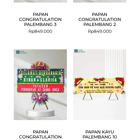
PAPAN
PAPAN
CONGRATULATION
CONGRATULATION
PALEMBANG 3
PALEMBANG 2
Rp
849.000
Rp
849.000
Current
Original
price
price
is:
was:
Rp689.000.
Rp725.000.
PAPAN
PAPAN KAYU
CONGRATULATION
PALEMBANG 10