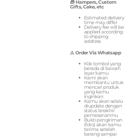
🎁 Hampers, Custom
Gifts, Cake, etc
Estimated delivery
time may differ
Delivery fee will be
applied according
to shipping
address
⚠️ Order Via Whatsapp
Klik tombol yang
berada di bawah
layar kamu
Kami akan
membantu untuk
mencari produk
yang kamu
inginkan
Kamu akan selalu
diupdate dengan
status terakhir
pemesananmu
Bukti pengiriman
(foto) akan kamu
terima setelah
barang sampai