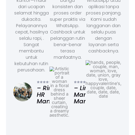
kantor—mulai
bunga
WhatsApp atau
dari ucapan
konsisten dan
aplikasi tanpa
selamat hingga
proses order
proses panjang.
dukacita.
super praktis via
Kami sudah
Pelayanannya
WhatsApp.
langganan dan
cepat, hasilnya
Cashback untuk
selalu puas
selalu rapi, .
pelanggan rutin
dengan
Sangat
benar-benar
layanan serta
membantu
terasa
cashbacknya.
untuk
manfaatnya.
kebutuhan rutin
perusahaan.
⭐⭐⭐
– F
⭐⭐⭐⭐⭐
⭐⭐⭐⭐⭐
Ad
– Rina,
– Linda,
HR
Marketing
Manager
Manager