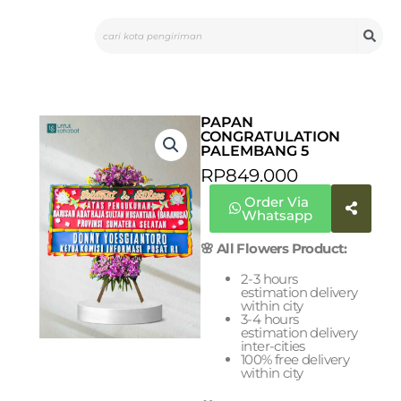
Skip
Search
to
content
PAPAN
CONGRATULATION
PALEMBANG 5
RP
849.000
Order Via
Whatsapp
🌸 All Flowers Product:
2-3 hours
estimation delivery
within city
3-4 hours
estimation delivery
inter-cities
100% free delivery
within city