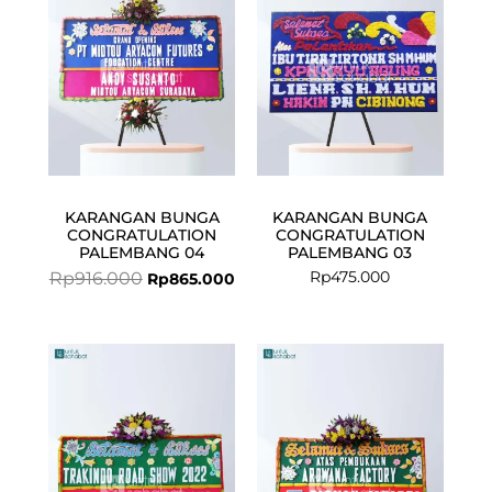
Rp916.000.
Rp865.000.
KARANGAN BUNGA
KARANGAN BUNGA
CONGRATULATION
CONGRATULATION
PALEMBANG 04
PALEMBANG 03
Rp
475.000
Rp
916.000
Rp
865.000