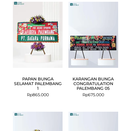
PAPAN BUNGA
KARANGAN BUNGA
SELAMAT PALEMBANG
CONGRATULATION
1
PALEMBANG 05
Rp
865.000
Rp
675.000
Original
Current
price
price
was:
is: