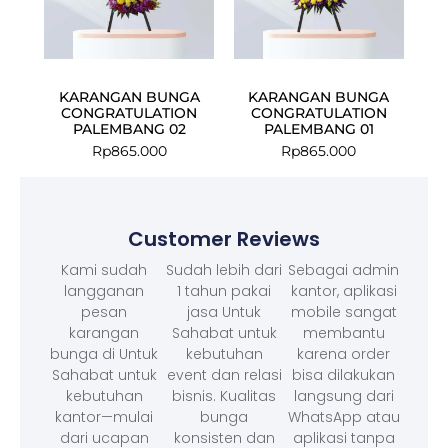
KARANGAN BUNGA
KARANGAN BUNGA
CONGRATULATION
CONGRATULATION
PALEMBANG 02
PALEMBANG 01
Rp
865.000
Rp
865.000
Customer Reviews
Kami sudah
Sudah lebih dari
Sebagai admin
langganan
1 tahun pakai
kantor, aplikasi
pesan
jasa Untuk
mobile sangat
karangan
Sahabat untuk
membantu
bunga di Untuk
kebutuhan
karena order
Sahabat untuk
event dan relasi
bisa dilakukan
kebutuhan
bisnis. Kualitas
langsung dari
kantor—mulai
bunga
WhatsApp atau
dari ucapan
konsisten dan
aplikasi tanpa