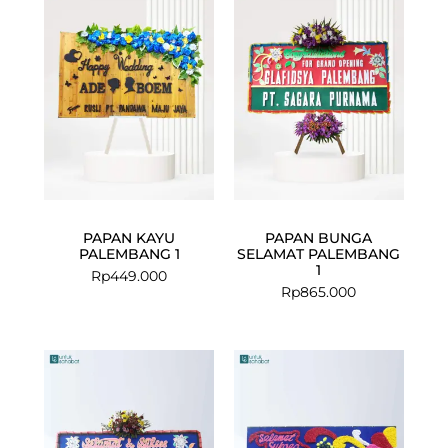
PAPAN KAYU
PAPAN BUNGA
PALEMBANG 1
SELAMAT PALEMBANG
1
Rp
449.000
Rp
865.000
Original
Current
price
price
was:
is:
Rp916.000.
Rp865.000.