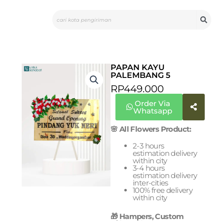
Skip
Search
to
content
PAPAN KAYU
PALEMBANG 5
RP
449.000
Order Via
Whatsapp
🌸 All Flowers Product:
2-3 hours
estimation delivery
within city
3-4 hours
estimation delivery
inter-cities
100% free delivery
within city
🎁 Hampers, Custom