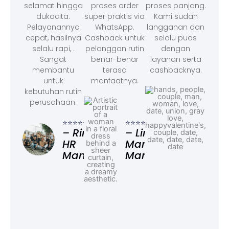
selamat hingga
proses order
proses panjang.
dukacita.
super praktis via
Kami sudah
Pelayanannya
WhatsApp.
langganan dan
cepat, hasilnya
Cashback untuk
selalu puas
selalu rapi, .
pelanggan rutin
dengan
Sangat
benar-benar
layanan serta
membantu
terasa
cashbacknya.
untuk
manfaatnya.
kebutuhan rutin
perusahaan.
⭐⭐⭐
– F
⭐⭐⭐⭐⭐
⭐⭐⭐⭐⭐
Ad
– Rina,
– Linda,
HR
Marketing
Manager
Manager