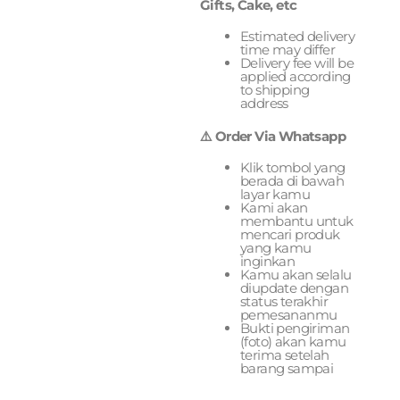
Gifts, Cake, etc
Estimated delivery
time may differ
Delivery fee will be
applied according
to shipping
address
⚠️ Order Via Whatsapp
Klik tombol yang
berada di bawah
layar kamu
Kami akan
membantu untuk
mencari produk
yang kamu
inginkan
Kamu akan selalu
diupdate dengan
status terakhir
pemesananmu
Bukti pengiriman
(foto) akan kamu
terima setelah
barang sampai