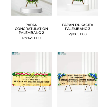
PAPAN
PAPAN DUKACITA
CONGRATULATION
PALEMBANG 3
PALEMBANG 2
Rp
865.000
Rp
849.000
Current
Original
price
price
is:
was:
Rp675.000.
Rp725.000.