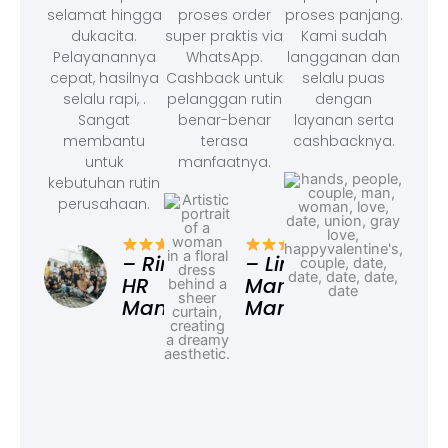
selamat hingga
proses order
proses panjang.
dukacita.
super praktis via
Kami sudah
Pelayanannya
WhatsApp.
langganan dan
cepat, hasilnya
Cashback untuk
selalu puas
selalu rapi, .
pelanggan rutin
dengan
Sangat
benar-benar
layanan serta
membantu
terasa
cashbacknya.
untuk
manfaatnya.
kebutuhan rutin
perusahaan.
– F
Ad
– Rina,
– Linda,
HR
Marketing
Manager
Manager