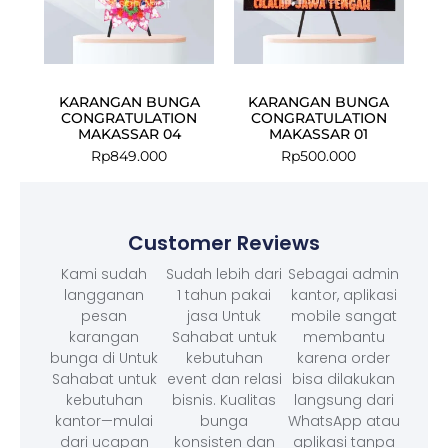
KARANGAN BUNGA
KARANGAN BUNGA
CONGRATULATION
CONGRATULATION
MAKASSAR 04
MAKASSAR 01
Rp
849.000
Rp
500.000
Customer Reviews
Kami sudah
Sudah lebih dari
Sebagai admin
langganan
1 tahun pakai
kantor, aplikasi
pesan
jasa Untuk
mobile sangat
karangan
Sahabat untuk
membantu
bunga di Untuk
kebutuhan
karena order
Sahabat untuk
event dan relasi
bisa dilakukan
kebutuhan
bisnis. Kualitas
langsung dari
kantor—mulai
bunga
WhatsApp atau
dari ucapan
konsisten dan
aplikasi tanpa