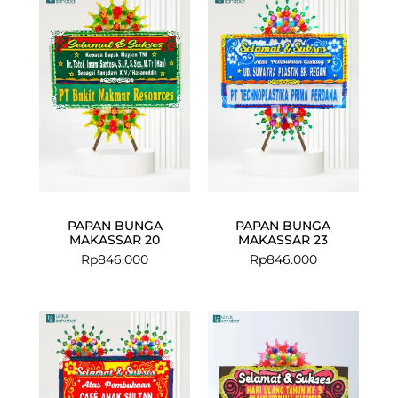
PAPAN BUNGA
PAPAN BUNGA
MAKASSAR 20
MAKASSAR 23
Rp
846.000
Rp
846.000
Current
Original
price
price
is:
was:
Rp1.149.000.
Rp1.223.000.