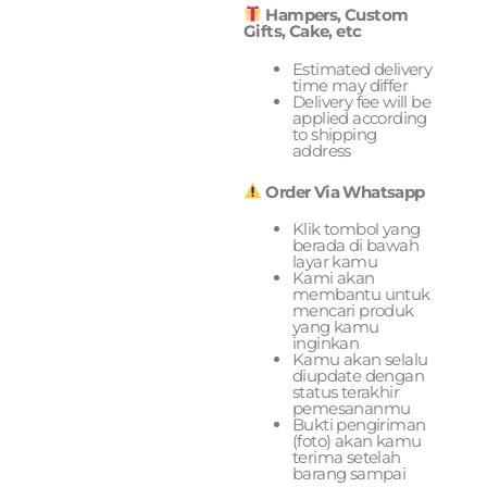
Hampers, Custom
Gifts, Cake, etc
Estimated delivery
time may differ
Delivery fee will be
applied according
to shipping
address
Order Via Whatsapp
Klik tombol yang
berada di bawah
layar kamu
Kami akan
membantu untuk
mencari produk
yang kamu
inginkan
Kamu akan selalu
diupdate dengan
status terakhir
pemesananmu
Bukti pengiriman
(foto) akan kamu
terima setelah
barang sampai