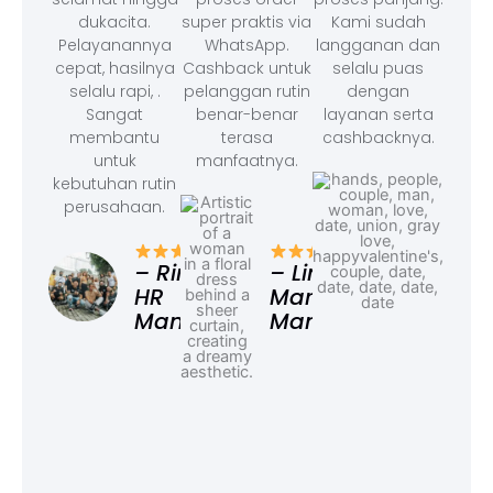
dukacita.
super praktis via
Kami sudah
Pelayanannya
WhatsApp.
langganan dan
cepat, hasilnya
Cashback untuk
selalu puas
selalu rapi, .
pelanggan rutin
dengan
Sangat
benar-benar
layanan serta
membantu
terasa
cashbacknya.
untuk
manfaatnya.
kebutuhan rutin
perusahaan.
– F
Ad
– Rina,
– Linda,
HR
Marketing
Manager
Manager