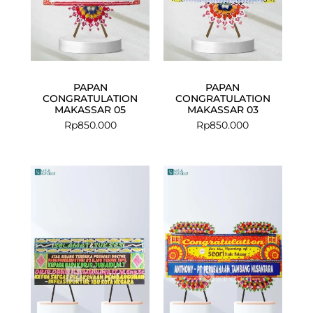
PAPAN
PAPAN
CONGRATULATION
CONGRATULATION
MAKASSAR 05
MAKASSAR 03
Rp
850.000
Rp
850.000
Current
Original
price
price
is:
was:
Rp3.650.000
Rp3.900.00