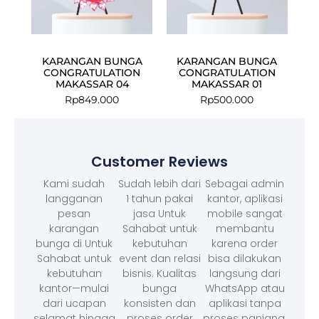
KARANGAN BUNGA
KARANGAN BUNGA
CONGRATULATION
CONGRATULATION
MAKASSAR 04
MAKASSAR 01
Rp
849.000
Rp
500.000
Customer Reviews
Kami sudah
Sudah lebih dari
Sebagai admin
langganan
1 tahun pakai
kantor, aplikasi
pesan
jasa Untuk
mobile sangat
karangan
Sahabat untuk
membantu
bunga di Untuk
kebutuhan
karena order
Sahabat untuk
event dan relasi
bisa dilakukan
kebutuhan
bisnis. Kualitas
langsung dari
kantor—mulai
bunga
WhatsApp atau
dari ucapan
konsisten dan
aplikasi tanpa
selamat hingga
proses order
proses panjang.