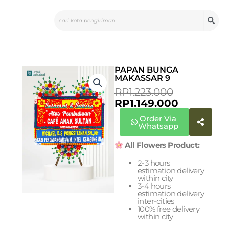
Skip
Search
to
content
PAPAN BUNGA
MAKASSAR 9
ORIGINAL
CURRENT
RP
1.223.000
PRICE
PRICE
RP
1.149.000
WAS:
IS:
Order Via
RP1.223.00
RP1.149.00
Whatsapp
All Flowers Product:
2-3 hours
estimation delivery
within city
3-4 hours
estimation delivery
inter-cities
100% free delivery
within city