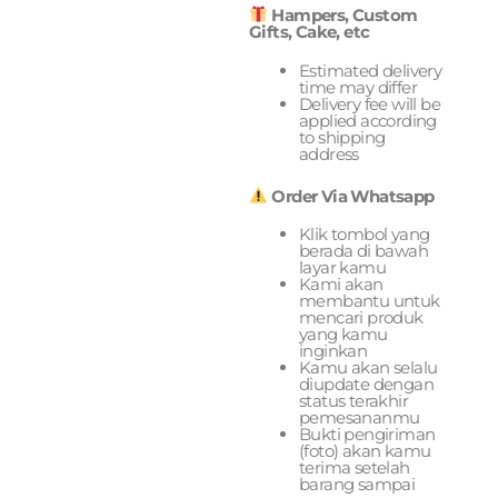
Hampers, Custom
Gifts, Cake, etc
Estimated delivery
time may differ
Delivery fee will be
applied according
to shipping
address
Order Via Whatsapp
Klik tombol yang
berada di bawah
layar kamu
Kami akan
membantu untuk
mencari produk
yang kamu
inginkan
Kamu akan selalu
diupdate dengan
status terakhir
pemesananmu
Bukti pengiriman
(foto) akan kamu
terima setelah
barang sampai