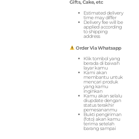
Gifts, Cake, etc
Estimated delivery
time may differ
Delivery fee will be
applied according
to shipping
address
Order Via Whatsapp
Klik tombol yang
berada di bawah
layar kamu
Kami akan
membantu untuk
mencari produk
yang kamu
inginkan
Kamu akan selalu
diupdate dengan
status terakhir
pemesananmu
Bukti pengiriman
(foto) akan kamu
terima setelah
barang sampai