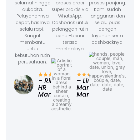
selamat hingga
proses order
proses panjang.
dukacita.
super praktis via
Kami sudah
Pelayanannya
WhatsApp.
langganan dan
cepat, hasilnya
Cashback untuk
selalu puas
selalu rapi, .
pelanggan rutin
dengan
Sangat
benar-benar
layanan serta
membantu
terasa
cashbacknya.
untuk
manfaatnya.
kebutuhan rutin
perusahaan.
– F
Ad
– Rina,
– Linda,
HR
Marketing
Manager
Manager