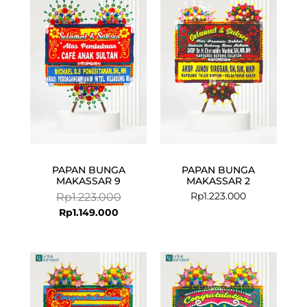
price
price
is:
was:
Rp1.149.000.
Rp1.223.000.
PAPAN BUNGA
PAPAN BUNGA
MAKASSAR 9
MAKASSAR 2
Rp
1.223.000
Rp
1.223.000
Rp
1.149.000