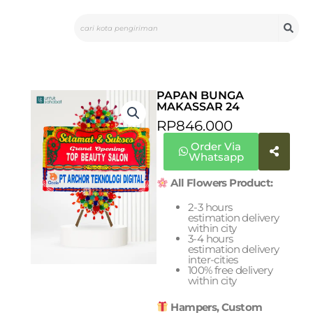
Skip
Search
to
content
PAPAN BUNGA
MAKASSAR 24
RP
846.000
Order Via
Whatsapp
All Flowers Product:
2-3 hours
estimation delivery
within city
3-4 hours
estimation delivery
inter-cities
100% free delivery
within city
Hampers, Custom