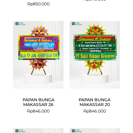
Rp
850.000
PAPAN BUNGA
PAPAN BUNGA
MAKASSAR 26
MAKASSAR 20
Rp
846.000
Rp
846.000
Current
Original