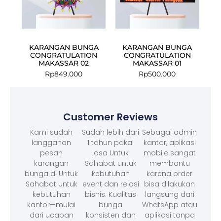
KARANGAN BUNGA
KARANGAN BUNGA
CONGRATULATION
CONGRATULATION
MAKASSAR 02
MAKASSAR 01
Rp
849.000
Rp
500.000
Customer Reviews
Kami sudah
Sudah lebih dari
Sebagai admin
langganan
1 tahun pakai
kantor, aplikasi
pesan
jasa Untuk
mobile sangat
karangan
Sahabat untuk
membantu
bunga di Untuk
kebutuhan
karena order
Sahabat untuk
event dan relasi
bisa dilakukan
kebutuhan
bisnis. Kualitas
langsung dari
kantor—mulai
bunga
WhatsApp atau
dari ucapan
konsisten dan
aplikasi tanpa