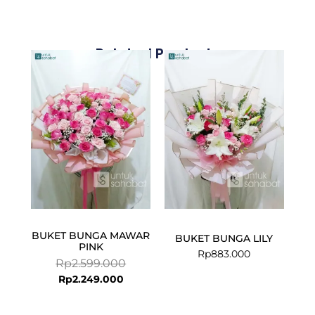
Related Products
Current
Original
price
price
is:
was:
Rp2.249.000.
Rp2.599.000.
BUKET BUNGA MAWAR
BUKET BUNGA LILY
PINK
Rp
883.000
Rp
2.599.000
Rp
2.249.000