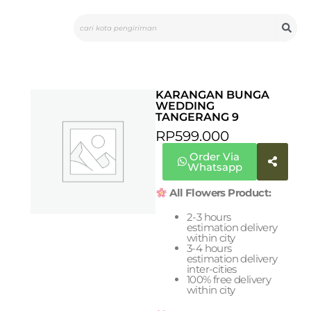
Skip
Search
to
content
KARANGAN BUNGA
WEDDING
TANGERANG 9
RP
599.000
Order Via
Whatsapp
All Flowers Product:
2-3 hours
estimation delivery
within city
3-4 hours
estimation delivery
inter-cities
100% free delivery
within city