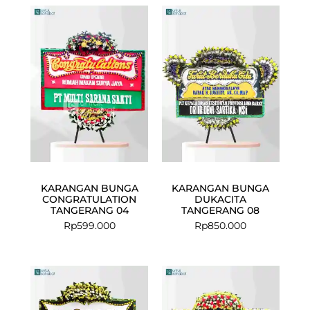
KARANGAN BUNGA
KARANGAN BUNGA
CONGRATULATION
DUKACITA
TANGERANG 04
TANGERANG 08
Rp
599.000
Rp
850.000
Current
Original
price
price
is:
was: