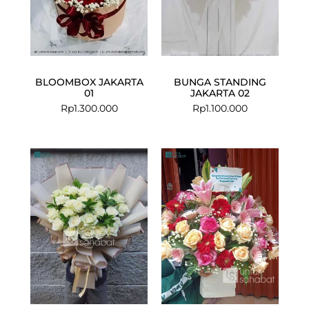
BLOOMBOX JAKARTA
BUNGA STANDING
01
JAKARTA 02
Rp
1.300.000
Rp
1.100.000
Current
Original
price
price
is:
was:
Rp699.000.
Rp850.000.