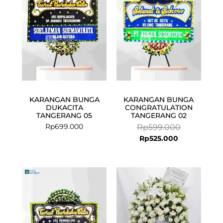
Rp525.000.
Rp599.000.
KARANGAN BUNGA
KARANGAN BUNGA
DUKACITA
CONGRATULATION
TANGERANG 05
TANGERANG 02
Rp
699.000
Rp
599.000
Rp
525.000
Current
Original
price
price
is:
was:
Rp1.099.000
Rp1.200.000