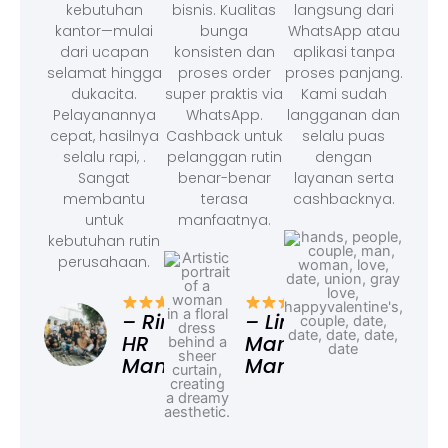
kebutuhan
bisnis. Kualitas
langsung dari
kantor—mulai
bunga
WhatsApp atau
dari ucapan
konsisten dan
aplikasi tanpa
selamat hingga
proses order
proses panjang.
dukacita.
super praktis via
Kami sudah
Pelayanannya
WhatsApp.
langganan dan
cepat, hasilnya
Cashback untuk
selalu puas
selalu rapi, .
pelanggan rutin
dengan
Sangat
benar-benar
layanan serta
membantu
terasa
cashbacknya.
untuk
manfaatnya.
kebutuhan rutin
perusahaan.
– F
Ad
– Rina,
– Linda,
HR
Marketing
Manager
Manager