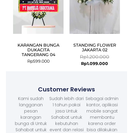
KARANGAN BUNGA
STANDING FLOWER
DUKACITA
JAKARTA 02
TANGERANG 04
Rp
1.200.000
Rp
599.000
Rp
1.099.000
Customer Reviews
Kami sudah
Sudah lebih dari
Sebagai admin
langganan
1 tahun pakai
kantor, aplikasi
pesan
jasa Untuk
mobile sangat
karangan
Sahabat untuk
membantu
bunga di Untuk
kebutuhan
karena order
Sahabat untuk
event dan relasi
bisa dilakukan