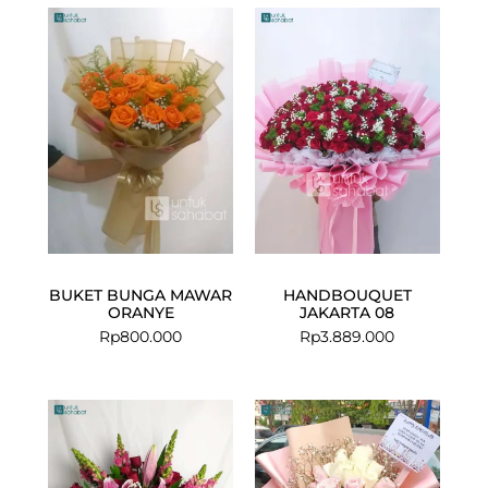
BUKET BUNGA MAWAR
HANDBOUQUET
ORANYE
JAKARTA 08
Rp
800.000
Rp
3.889.000
Current
Original
price
price
is:
was:
Rp1.299.000.
Rp1.449.000.