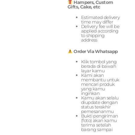
Hampers, Custom
Gifts, Cake, etc
Estimated delivery
time may differ
Delivery fee will be
applied according
to shipping
address
Order Via Whatsapp
Klik tombol yang
berada di bawah
layar kamu
Kami akan
membantu untuk
mencari produk
yang kamu
inginkan
Kamu akan selalu
diupdate dengan
status terakhir
pemesananmu
Bukti pengiriman
(foto) akan kamu
terima setelah
barang sampai