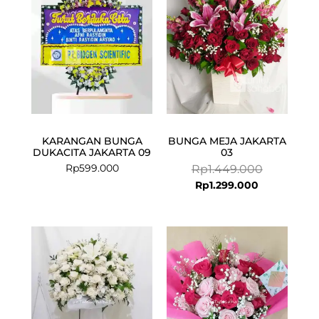
Rp1.299.000
Rp1.449.000
KARANGAN BUNGA
BUNGA MEJA JAKARTA
DUKACITA JAKARTA 09
03
Rp
599.000
Rp
1.449.000
Rp
1.299.000