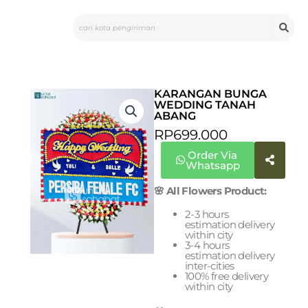
Skip
Search
to
content
KARANGAN BUNGA
WEDDING TANAH
ABANG
RP
699.000
Order Via
Whatsapp
🌸 All Flowers Product:
2-3 hours
estimation delivery
within city
3-4 hours
estimation delivery
inter-cities
100% free delivery
within city