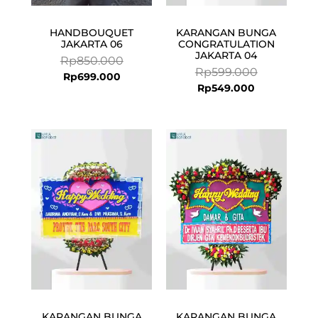
HANDBOUQUET
KARANGAN BUNGA
JAKARTA 06
CONGRATULATION
JAKARTA 04
Rp
850.000
Rp
599.000
Rp
699.000
Rp
549.000
Current
Original
price
price
is:
was:
Rp574.500.
Rp599.000.
KARANGAN BUNGA
KARANGAN BUNGA