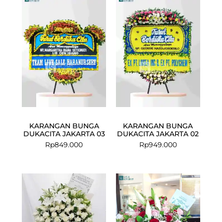
KARANGAN BUNGA
KARANGAN BUNGA
DUKACITA JAKARTA 03
DUKACITA JAKARTA 02
Rp
849.000
Rp
949.000
Current
Original
price
price
is:
was:
Rp1.099.000.
Rp1.200.000.