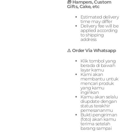
🎁 Hampers, Custom
Gifts, Cake, etc
Estimated delivery
time may differ
Delivery fee will be
applied according
to shipping
address
⚠️ Order Via Whatsapp
Klik tombol yang
berada di bawah
layar kamu
Kami akan
membantu untuk
mencari produk
yang kamu
inginkan
Kamu akan selalu
diupdate dengan
status terakhir
pemesananmu
Bukti pengiriman
(foto) akan kamu
terima setelah
barang sampai