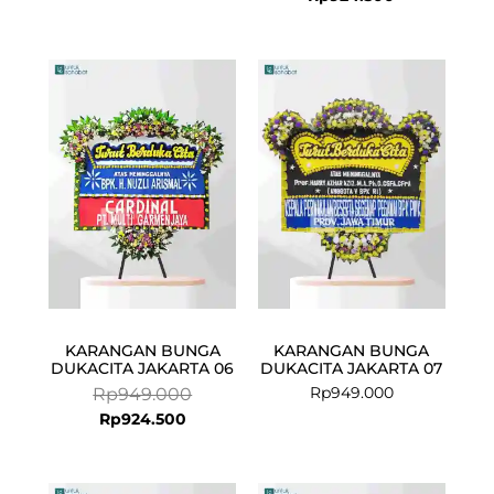
Current
Original
price
price
is:
was:
Rp924.500.
Rp949.000.
KARANGAN BUNGA
KARANGAN BUNGA
DUKACITA JAKARTA 06
DUKACITA JAKARTA 07
Rp
949.000
Rp
949.000
Rp
924.500