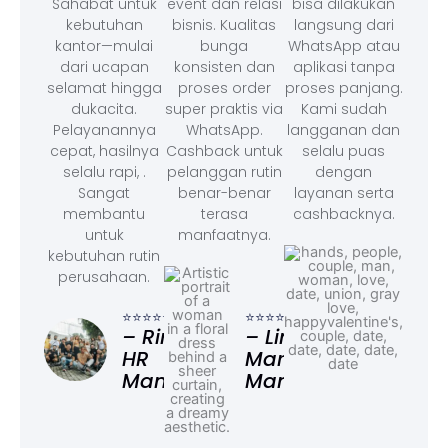
Sahabat untuk
event dan relasi
bisa dilakukan
kebutuhan
bisnis. Kualitas
langsung dari
kantor—mulai
bunga
WhatsApp atau
dari ucapan
konsisten dan
aplikasi tanpa
selamat hingga
proses order
proses panjang.
dukacita.
super praktis via
Kami sudah
Pelayanannya
WhatsApp.
langganan dan
cepat, hasilnya
Cashback untuk
selalu puas
selalu rapi, .
pelanggan rutin
dengan
Sangat
benar-benar
layanan serta
membantu
terasa
cashbacknya.
untuk
manfaatnya.
kebutuhan rutin
perusahaan.
⭐⭐⭐
– F
⭐⭐⭐⭐⭐
⭐⭐⭐⭐⭐
Ad
– Rina,
– Linda,
HR
Marketing
Manager
Manager