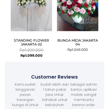
STANDING FLOWER
BUNGA MEJA JAKARTA
JAKARTA 02
04
Rp
1.049.000
Rp
1.200.000
Rp
1.099.000
Customer Reviews
Kami sudah
Sudah lebih dari
Sebagai admin
langganan
1 tahun pakai
kantor, aplikasi
pesan
jasa Untuk
mobile sangat
karangan
Sahabat untuk
membantu
bunga di Untuk
kebutuhan
karena order