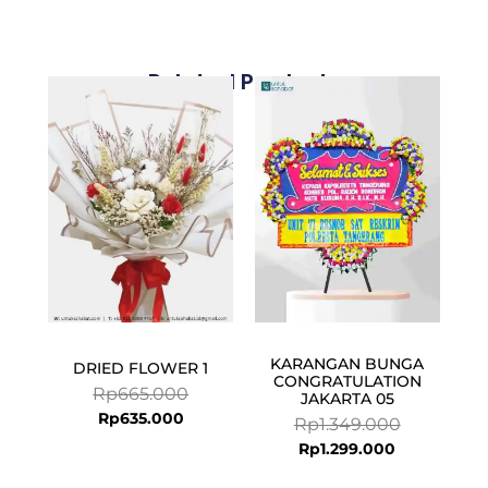
Related Products
Current
Original
Current
Original
price
price
price
price
is:
was:
is:
was:
Rp635.000.
Rp665.000.
Rp1.299.000
Rp1.349.000
KARANGAN BUNGA
DRIED FLOWER 1
CONGRATULATION
Rp
665.000
JAKARTA 05
Rp
635.000
Rp
1.349.000
Rp
1.299.000