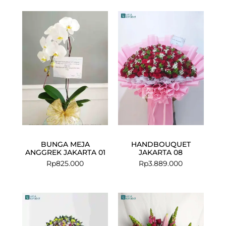
BUNGA MEJA
HANDBOUQUET
ANGGREK JAKARTA 01
JAKARTA 08
Rp
825.000
Rp
3.889.000
Current
Original
price
price
is:
was: