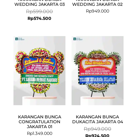
WEDDING JAKARTA 03
WEDDING JAKARTA 02
Rp
949.000
Rp
599.000
Rp
574.500
Current
Original
price
price
is:
was:
Rp924.500.
Rp949.000.
KARANGAN BUNGA
KARANGAN BUNGA
CONGRATULATION
DUKACITA JAKARTA 04
JAKARTA 01
Rp
949.000
Rp
1.349.000
Rp
924.500