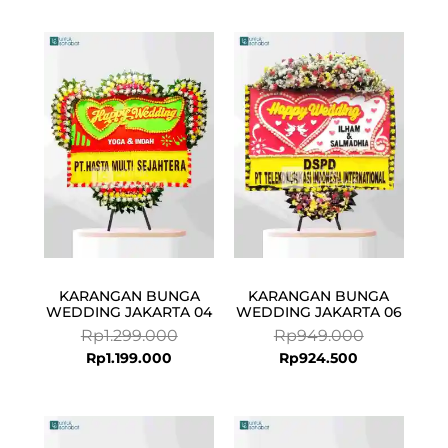
Current
Original
Current
Original
price
price
price
price
is:
was:
is:
was:
Rp1.199.000.
Rp1.299.000.
Rp924.500.
Rp949.000.
KARANGAN BUNGA
KARANGAN BUNGA
WEDDING JAKARTA 04
WEDDING JAKARTA 06
Rp
1.299.000
Rp
949.000
Rp
1.199.000
Rp
924.500