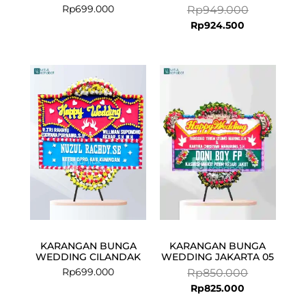
Rp
699.000
Rp
949.000
Rp
924.500
Current
Original
price
price
is:
was:
Rp825.000.
Rp850.000.
KARANGAN BUNGA
KARANGAN BUNGA
WEDDING CILANDAK
WEDDING JAKARTA 05
Rp
699.000
Rp
850.000
Rp
825.000