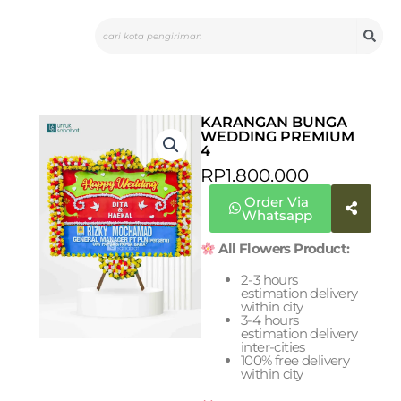
Skip
Search
to
content
KARANGAN BUNGA
WEDDING PREMIUM
4
RP
1.800.000
Order Via
Whatsapp
All Flowers Product:
2-3 hours
estimation delivery
within city
3-4 hours
estimation delivery
inter-cities
100% free delivery
within city