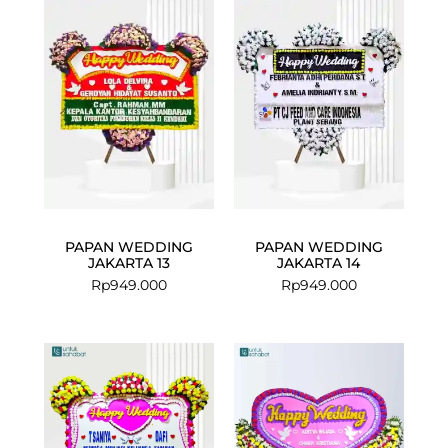
PAPAN WEDDING
PAPAN WEDDING
JAKARTA 13
JAKARTA 14
Rp
949.000
Rp
949.000
Current
Original
price
price
is:
was:
Rp1.549.000
Rp1.649.000