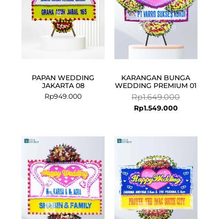
PAPAN WEDDING
KARANGAN BUNGA
JAKARTA 08
WEDDING PREMIUM 01
Rp
949.000
Rp
1.649.000
Rp
1.549.000
Current
Original
price
price
is:
was:
Rp549.000.
Rp599.000.