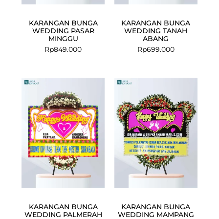
KARANGAN BUNGA
KARANGAN BUNGA
WEDDING PASAR
WEDDING TANAH
MINGGU
ABANG
Rp
849.000
Rp
699.000
Current
Original
price
price
is:
was:
Rp924.500.
Rp949.000.
KARANGAN BUNGA
KARANGAN BUNGA
WEDDING PALMERAH
WEDDING MAMPANG