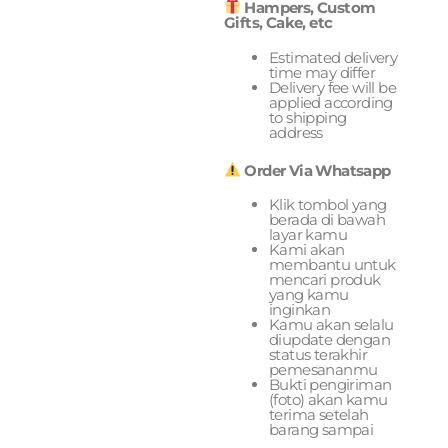
Hampers, Custom
Gifts, Cake, etc
Estimated delivery
time may differ
Delivery fee will be
applied according
to shipping
address
Order Via Whatsapp
Klik tombol yang
berada di bawah
layar kamu
Kami akan
membantu untuk
mencari produk
yang kamu
inginkan
Kamu akan selalu
diupdate dengan
status terakhir
pemesananmu
Bukti pengiriman
(foto) akan kamu
terima setelah
barang sampai