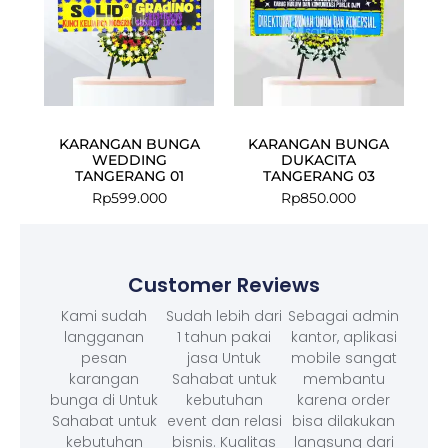
KARANGAN BUNGA
KARANGAN BUNGA
WEDDING
DUKACITA
TANGERANG 01
TANGERANG 03
Rp
599.000
Rp
850.000
Customer Reviews
Kami sudah
Sudah lebih dari
Sebagai admin
langganan
1 tahun pakai
kantor, aplikasi
pesan
jasa Untuk
mobile sangat
karangan
Sahabat untuk
membantu
bunga di Untuk
kebutuhan
karena order
Sahabat untuk
event dan relasi
bisa dilakukan
kebutuhan
bisnis. Kualitas
langsung dari