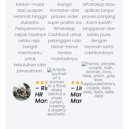
kantor—mulai
bunga
WhatsApp atau
dari ucapan
konsisten dan
aplikasi tanpa
selamat hingga
proses order
proses panjang.
dukacita.
super praktis via
Kami sudah
Pelayanannya
WhatsApp.
langganan dan
cepat, hasilnya
Cashback untuk
selalu puas
selalu rapi, .
pelanggan rutin
dengan
Sangat
benar-benar
layanan serta
membantu
terasa
cashbacknya.
untuk
manfaatnya.
kebutuhan rutin
perusahaan.
– F
Ad
– Rina,
– Linda,
HR
Marketing
Manager
Manager