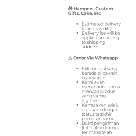
🎁 Hampers, Custom
Gifts, Cake, etc
Estimated delivery
time may differ
Delivery fee will be
applied according
to shipping
address
⚠️ Order Via Whatsapp
Klik tombol yang
berada di bawah
layar kamu
Kami akan
membantu untuk
mencari produk
yang kamu
inginkan
Kamu akan selalu
diupdate dengan
status terakhir
pemesananmu
Bukti pengiriman
(foto) akan kamu
terima setelah