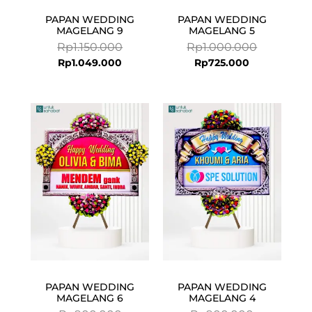
PAPAN WEDDING
PAPAN WEDDING
MAGELANG 9
MAGELANG 5
Rp
1.150.000
Rp
1.000.000
Rp
1.049.000
Rp
725.000
Current
Original
Current
Original
price
price
price
price
is:
was:
is:
was:
Rp799.000.
Rp900.000.
Rp725.000.
Rp900.000.
PAPAN WEDDING
PAPAN WEDDING
MAGELANG 6
MAGELANG 4