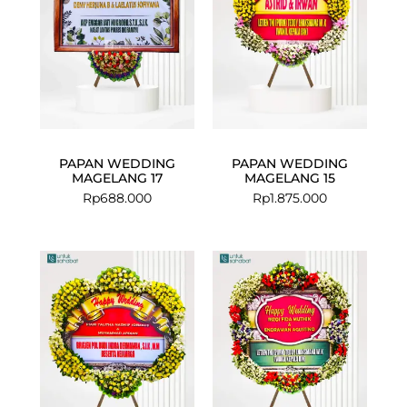
PAPAN WEDDING
PAPAN WEDDING
MAGELANG 17
MAGELANG 15
Rp
688.000
Rp
1.875.000
Current
Original
price
price
is:
was:
Rp1.349.000.
Rp1.425.000.