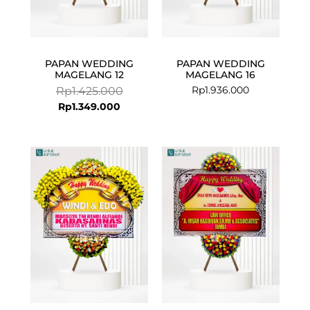
PAPAN WEDDING
PAPAN WEDDING
MAGELANG 12
MAGELANG 16
Rp
1.936.000
Rp
1.425.000
Rp
1.349.000
Current
Original
Current
Original
price
price
price
price
is:
was:
is:
was:
Rp1.049.000.
Rp1.150.000.
Rp725.000.
Rp1.000.00