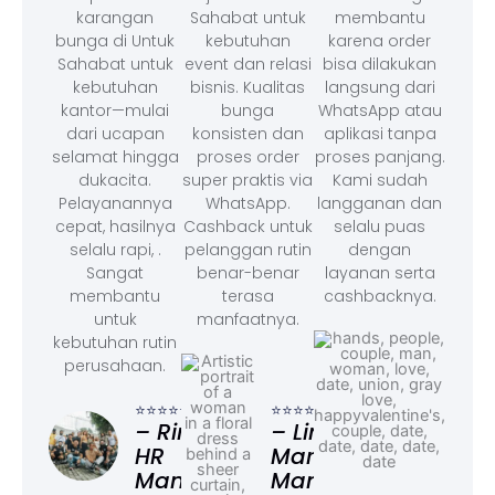
karangan
Sahabat untuk
membantu
bunga di Untuk
kebutuhan
karena order
Sahabat untuk
event dan relasi
bisa dilakukan
kebutuhan
bisnis. Kualitas
langsung dari
kantor—mulai
bunga
WhatsApp atau
dari ucapan
konsisten dan
aplikasi tanpa
selamat hingga
proses order
proses panjang.
dukacita.
super praktis via
Kami sudah
Pelayanannya
WhatsApp.
langganan dan
cepat, hasilnya
Cashback untuk
selalu puas
selalu rapi, .
pelanggan rutin
dengan
Sangat
benar-benar
layanan serta
membantu
terasa
cashbacknya.
untuk
manfaatnya.
kebutuhan rutin
perusahaan.
⭐⭐⭐
– F
⭐⭐⭐⭐⭐
⭐⭐⭐⭐⭐
Ad
– Rina,
– Linda,
HR
Marketing
Manager
Manager