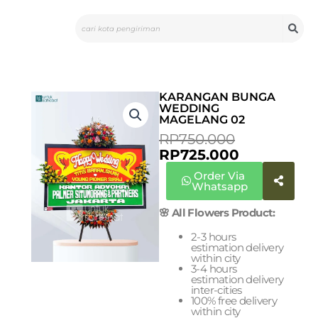
Skip
Search
to
content
KARANGAN BUNGA
WEDDING
MAGELANG 02
CURRENT
ORIGINAL
RP
750.000
PRICE
PRICE
RP
725.000
IS:
WAS:
Order Via
RP725.000.
RP750.000
Whatsapp
🌸 All Flowers Product:
2-3 hours
estimation delivery
within city
3-4 hours
estimation delivery
inter-cities
100% free delivery
within city