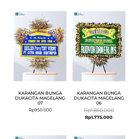
Current
Original
price
price
is:
was:
Rp1.775.000.
Rp1.850.000
KARANGAN BUNGA
KARANGAN BUNGA
DUKACITA MAGELANG
DUKACITA MAGELANG
07
06
Rp
950.000
Rp
1.850.000
Rp
1.775.000
Current
Original
Current
Original