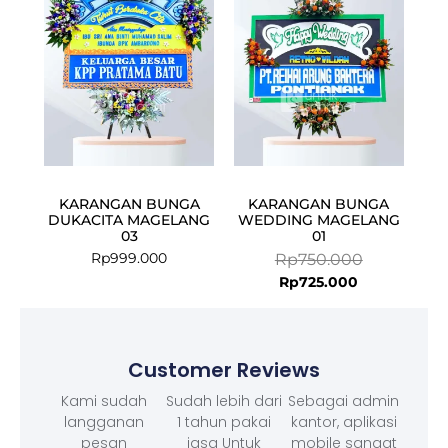
Rp725.000.
Rp750.000.
KARANGAN BUNGA
KARANGAN BUNGA
DUKACITA MAGELANG
WEDDING MAGELANG
03
01
Rp
999.000
Rp
750.000
Rp
725.000
Customer Reviews
Kami sudah
Sudah lebih dari
Sebagai admin
langganan
1 tahun pakai
kantor, aplikasi
pesan
jasa Untuk
mobile sangat