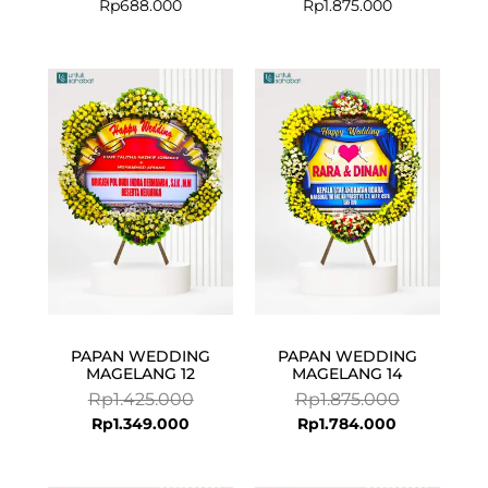
Rp
688.000
Rp
1.875.000
Current
Original
Current
Original
price
price
price
price
is:
was:
is:
was:
Rp1.349.000.
Rp1.425.000.
Rp1.784.000
Rp1.875.000
PAPAN WEDDING
PAPAN WEDDING
MAGELANG 12
MAGELANG 14
Rp
1.425.000
Rp
1.875.000
Rp
1.349.000
Rp
1.784.000