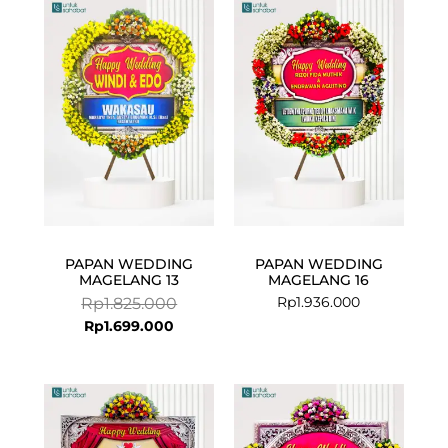
Current
Original
price
price
is:
was:
Rp1.699.000.
Rp1.825.000.
PAPAN WEDDING
PAPAN WEDDING
MAGELANG 13
MAGELANG 16
Rp
1.936.000
Rp
1.825.000
Rp
1.699.000
Current
Original
Current
Original
price
price
price
price
is:
was:
is:
was: