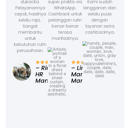
dukacita.
super praktis via
Kami sudah
Pelayanannya
WhatsApp.
langganan dan
cepat, hasilnya
Cashback untuk
selalu puas
selalu rapi, .
pelanggan rutin
dengan
Sangat
benar-benar
layanan serta
membantu
terasa
cashbacknya.
untuk
manfaatnya.
kebutuhan rutin
perusahaan.
– F
Ad
– Rina,
– Linda,
HR
Marketing
Manager
Manager