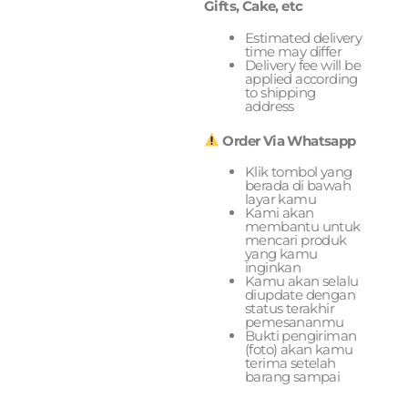
Gifts, Cake, etc
Estimated delivery
time may differ
Delivery fee will be
applied according
to shipping
address
Order Via Whatsapp
Klik tombol yang
berada di bawah
layar kamu
Kami akan
membantu untuk
mencari produk
yang kamu
inginkan
Kamu akan selalu
diupdate dengan
status terakhir
pemesananmu
Bukti pengiriman
(foto) akan kamu
terima setelah
barang sampai