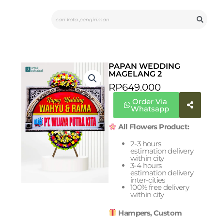
Skip
Search
to
content
PAPAN WEDDING
MAGELANG 2
RP
649.000
Order Via
Whatsapp
All Flowers Product:
2-3 hours
estimation delivery
within city
3-4 hours
estimation delivery
inter-cities
100% free delivery
within city
Hampers, Custom