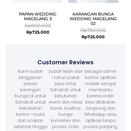
PAPAN WEDDING
KARANGAN BUNGA
MAGELANG 3
WEDDING MAGELANG
02
Rp
900.000
Rp
750.000
Rp
725.000
Rp
725.000
Customer Reviews
Kami sudah
Sudah lebih dari
Sebagai admin
langganan
1 tahun pakai
kantor, aplikasi
pesan
jasa Untuk
mobile sangat
karangan
Sahabat untuk
membantu
bunga di Untuk
kebutuhan
karena order
Sahabat untuk
event dan relasi
bisa dilakukan
kebutuhan
bisnis. Kualitas
langsung dari
kantor—mulai
bunga
WhatsApp atau
dari ucapan
konsisten dan
aplikasi tanpa
selamat hingga
proses order
proses panjang.