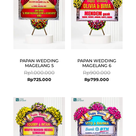
Rp725.000.
Rp1.000.000.
Rp799.000.
Rp900.000.
PAPAN WEDDING
PAPAN WEDDING
MAGELANG 5
MAGELANG 6
Rp
1.000.000
Rp
900.000
Rp
725.000
Rp
799.000