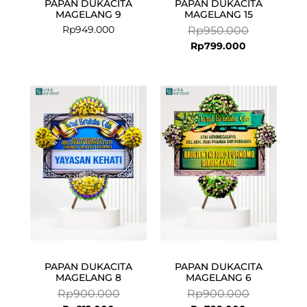
PAPAN DUKACITA
PAPAN DUKACITA
MAGELANG 9
MAGELANG 15
Rp
949.000
Rp
950.000
Rp
799.000
Current
Original
Current
Original
price
price
price
price
is:
was:
is:
was:
Rp812.000.
Rp900.000.
Rp799.000.
Rp900.000.
PAPAN DUKACITA
PAPAN DUKACITA
MAGELANG 8
MAGELANG 6
Rp
900.000
Rp
900.000