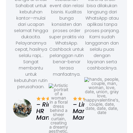
Sahabat untuk
event dan relasi
bisa dilakukan
kebutuhan
bisnis. Kualitas
langsung dari
kantor—mulai
bunga
WhatsApp atau
dari ucapan
konsisten dan
aplikasi tanpa
selamat hingga
proses order
proses panjang.
dukacita.
super praktis via
Kami sudah
Pelayanannya
WhatsApp.
langganan dan
cepat, hasilnya
Cashback untuk
selalu puas
selalu rapi, .
pelanggan rutin
dengan
Sangat
benar-benar
layanan serta
membantu
terasa
cashbacknya.
untuk
manfaatnya.
kebutuhan rutin
perusahaan.
– F
Ad
– Rina,
– Linda,
HR
Marketing
Manager
Manager