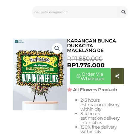
Skip
Search
to
content
KARANGAN BUNGA
DUKACITA
MAGELANG 06
CURRENT
ORIGINA
RP
1.850.000
PRICE
PRICE
RP
1.775.000
IS:
WAS:
Order Via
RP1.775.0
RP1.850.0
Whatsapp
All Flowers Product:
2-3 hours
estimation delivery
within city
3-4 hours
estimation delivery
inter-cities
100% free delivery
within city