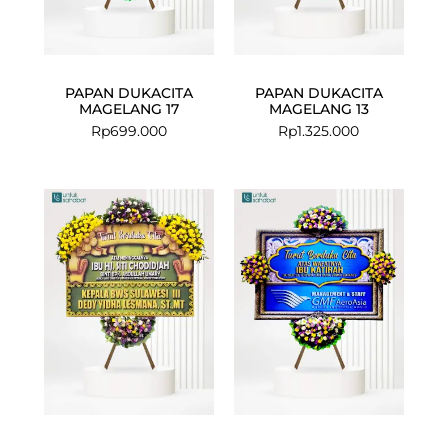
PAPAN DUKACITA
PAPAN DUKACITA
MAGELANG 17
MAGELANG 13
Rp
699.000
Rp
1.325.000
Current
Original
price
price
is:
was:
Rp799.000.
Rp950.000.