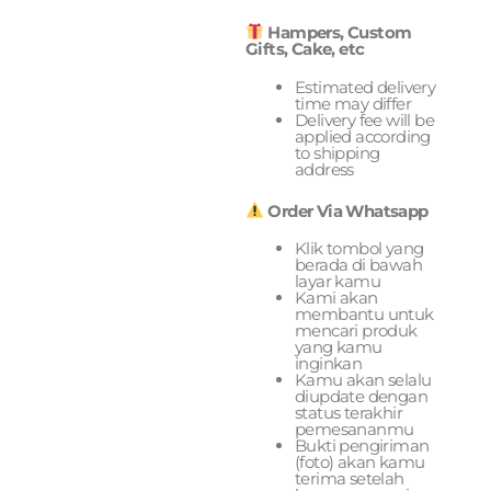
Hampers, Custom
Gifts, Cake, etc
Estimated delivery
time may differ
Delivery fee will be
applied according
to shipping
address
Order Via Whatsapp
Klik tombol yang
berada di bawah
layar kamu
Kami akan
membantu untuk
mencari produk
yang kamu
inginkan
Kamu akan selalu
diupdate dengan
status terakhir
pemesananmu
Bukti pengiriman
(foto) akan kamu
terima setelah