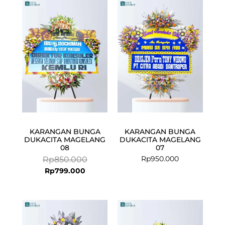
Current
Original
price
price
is:
was:
Rp799.000.
Rp850.000.
KARANGAN BUNGA
KARANGAN BUNGA
DUKACITA MAGELANG
DUKACITA MAGELANG
08
07
Rp
950.000
Rp
850.000
Rp
799.000
Current
Original
Current
Original
price
price
price
price