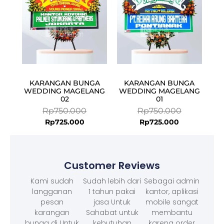
KARANGAN BUNGA
KARANGAN BUNGA
WEDDING MAGELANG
WEDDING MAGELANG
02
01
Rp
750.000
Rp
750.000
Rp
725.000
Rp
725.000
Customer Reviews
Kami sudah
Sudah lebih dari
Sebagai admin
langganan
1 tahun pakai
kantor, aplikasi
pesan
jasa Untuk
mobile sangat
karangan
Sahabat untuk
membantu
bunga di Untuk
kebutuhan
karena order