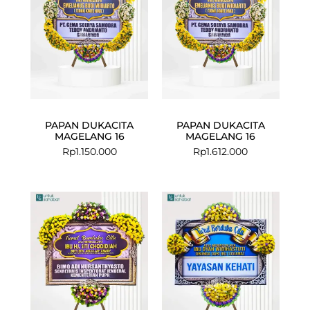
PAPAN DUKACITA
PAPAN DUKACITA
MAGELANG 16
MAGELANG 16
Rp
1.150.000
Rp
1.612.000
Current
Original
price
price
is:
was:
Rp812.000.
Rp900.000.