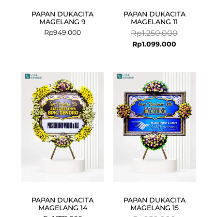
PAPAN DUKACITA
PAPAN DUKACITA
MAGELANG 9
MAGELANG 11
Rp
949.000
Rp
1.250.000
Rp
1.099.000
Current
Original
price
price
is:
was:
Rp799.000.
Rp950.000.
PAPAN DUKACITA
PAPAN DUKACITA
MAGELANG 14
MAGELANG 15