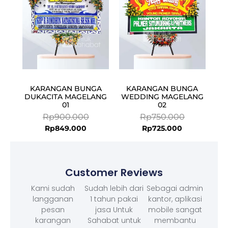
KARANGAN BUNGA
KARANGAN BUNGA
DUKACITA MAGELANG
WEDDING MAGELANG
01
02
Rp
900.000
Rp
750.000
Rp
849.000
Rp
725.000
Customer Reviews
Kami sudah
Sudah lebih dari
Sebagai admin
langganan
1 tahun pakai
kantor, aplikasi
pesan
jasa Untuk
mobile sangat
karangan
Sahabat untuk
membantu