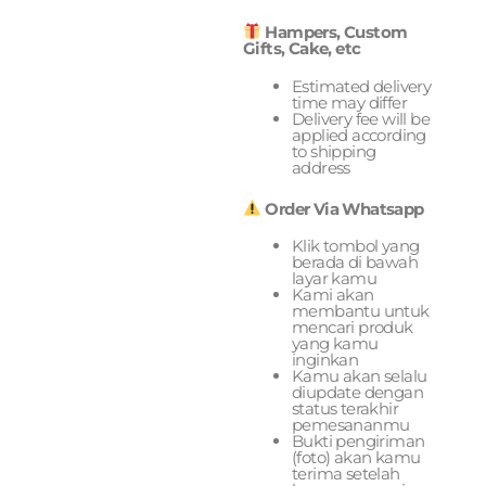
Hampers, Custom
Gifts, Cake, etc
Estimated delivery
time may differ
Delivery fee will be
applied according
to shipping
address
Order Via Whatsapp
Klik tombol yang
berada di bawah
layar kamu
Kami akan
membantu untuk
mencari produk
yang kamu
inginkan
Kamu akan selalu
diupdate dengan
status terakhir
pemesananmu
Bukti pengiriman
(foto) akan kamu
terima setelah