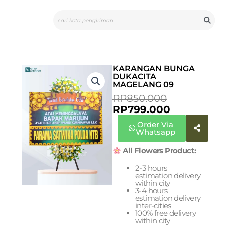
Skip
Search
to
content
KARANGAN BUNGA
DUKACITA
MAGELANG 09
CURRENT
ORIGINAL
RP
850.000
PRICE
PRICE
RP
799.000
IS:
WAS:
Order Via
RP799.000
RP850.000
Whatsapp
All Flowers Product:
2-3 hours
estimation delivery
within city
3-4 hours
estimation delivery
inter-cities
100% free delivery
within city