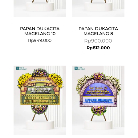
PAPAN DUKACITA
PAPAN DUKACITA
MAGELANG 10
MAGELANG 8
Rp
949.000
Rp
900.000
Rp
812.000
Current
Original
price
price
is:
was:
Rp1.099.000
Rp1.250.000