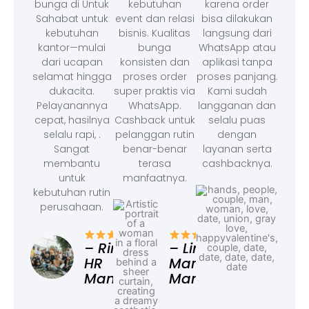
bunga di Untuk
kebutuhan
karena order
Sahabat untuk
event dan relasi
bisa dilakukan
kebutuhan
bisnis. Kualitas
langsung dari
kantor—mulai
bunga
WhatsApp atau
dari ucapan
konsisten dan
aplikasi tanpa
selamat hingga
proses order
proses panjang.
dukacita.
super praktis via
Kami sudah
Pelayanannya
WhatsApp.
langganan dan
cepat, hasilnya
Cashback untuk
selalu puas
selalu rapi, .
pelanggan rutin
dengan
Sangat
benar-benar
layanan serta
membantu
terasa
cashbacknya.
untuk
manfaatnya.
kebutuhan rutin
perusahaan.
– F
Ad
– Rina,
– Linda,
HR
Marketing
Manager
Manager