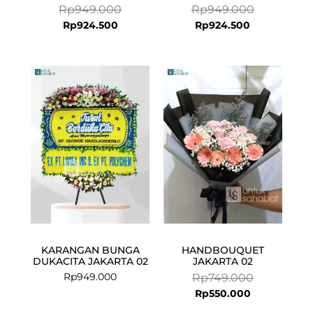
Rp
949.000
Rp
949.000
Rp
924.500
Rp
924.500
Current
Original
price
price
is:
was:
Rp550.000.
Rp749.000.
KARANGAN BUNGA
HANDBOUQUET
DUKACITA JAKARTA 02
JAKARTA 02
Rp
949.000
Rp
749.000
Rp
550.000