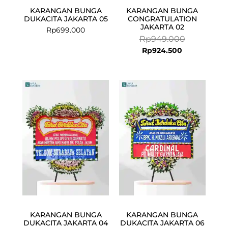
KARANGAN BUNGA
KARANGAN BUNGA
DUKACITA JAKARTA 05
CONGRATULATION
JAKARTA 02
Rp
699.000
Rp
949.000
Rp
924.500
Current
Original
Current
Original
price
price
price
price
is:
was:
is:
was:
Rp924.500.
Rp949.000.
Rp924.500.
Rp949.000.
KARANGAN BUNGA
KARANGAN BUNGA
DUKACITA JAKARTA 04
DUKACITA JAKARTA 06