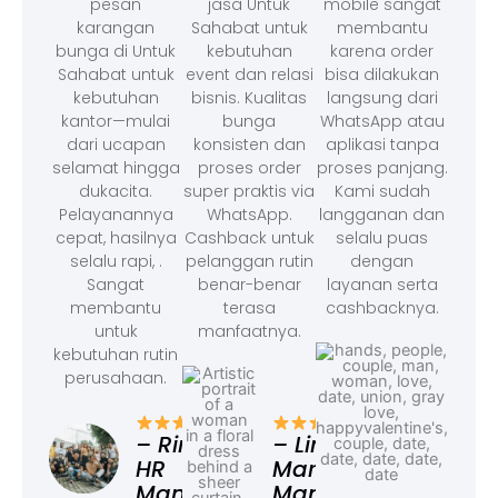
pesan
jasa Untuk
mobile sangat
karangan
Sahabat untuk
membantu
bunga di Untuk
kebutuhan
karena order
Sahabat untuk
event dan relasi
bisa dilakukan
kebutuhan
bisnis. Kualitas
langsung dari
kantor—mulai
bunga
WhatsApp atau
dari ucapan
konsisten dan
aplikasi tanpa
selamat hingga
proses order
proses panjang.
dukacita.
super praktis via
Kami sudah
Pelayanannya
WhatsApp.
langganan dan
cepat, hasilnya
Cashback untuk
selalu puas
selalu rapi, .
pelanggan rutin
dengan
Sangat
benar-benar
layanan serta
membantu
terasa
cashbacknya.
untuk
manfaatnya.
kebutuhan rutin
perusahaan.
– F
Ad
– Rina,
– Linda,
HR
Marketing
Manager
Manager