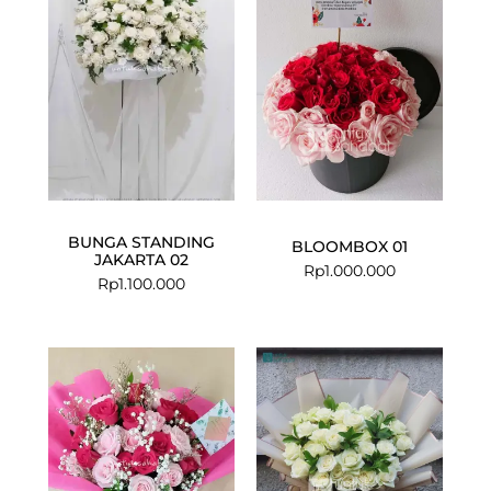
BUNGA STANDING
BLOOMBOX 01
JAKARTA 02
Rp
1.000.000
Rp
1.100.000
Current
Original
price
price
is:
was:
Rp699.000.
Rp850.000.