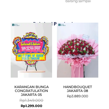
barang sampai
Related Products
Current
Original
price
price
is:
was:
Rp1.299.000.
Rp1.349.000.
KARANGAN BUNGA
HANDBOUQUET
CONGRATULATION
JAKARTA 08
JAKARTA 05
Rp
3.889.000
Rp
1.349.000
Rp
1.299.000