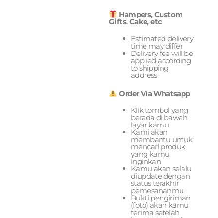
Hampers, Custom
Gifts, Cake, etc
Estimated delivery
time may differ
Delivery fee will be
applied according
to shipping
address
Order Via Whatsapp
Klik tombol yang
berada di bawah
layar kamu
Kami akan
membantu untuk
mencari produk
yang kamu
inginkan
Kamu akan selalu
diupdate dengan
status terakhir
pemesananmu
Bukti pengiriman
(foto) akan kamu
terima setelah