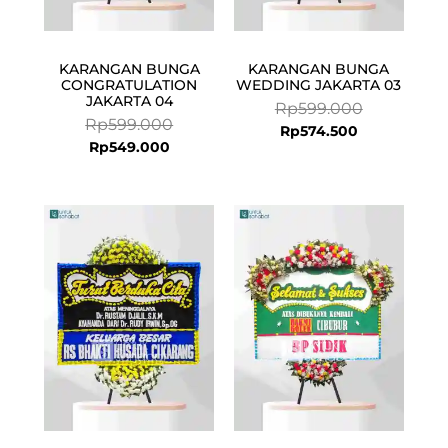
KARANGAN BUNGA
KARANGAN BUNGA
CONGRATULATION
WEDDING JAKARTA 03
JAKARTA 04
Rp
599.000
Rp
599.000
Rp
574.500
Rp
549.000
Current
Original
price
price
is:
was:
Rp924.500.
Rp949.000.