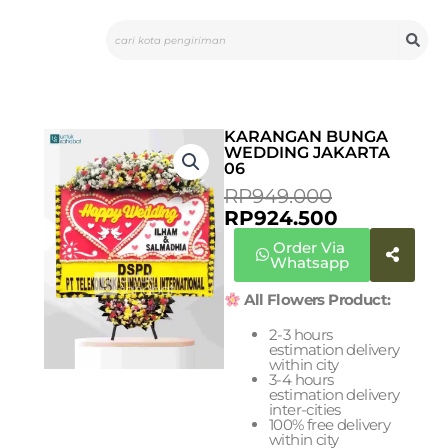
Skip
Search
to
content
KARANGAN BUNGA
WEDDING JAKARTA
06
CURRENT
ORIGINAL
RP
949.000
PRICE
PRICE
RP
924.500
IS:
WAS:
Order Via
RP924.500.
RP949.000
Whatsapp
All Flowers Product:
2-3 hours
estimation delivery
within city
3-4 hours
estimation delivery
inter-cities
100% free delivery
within city