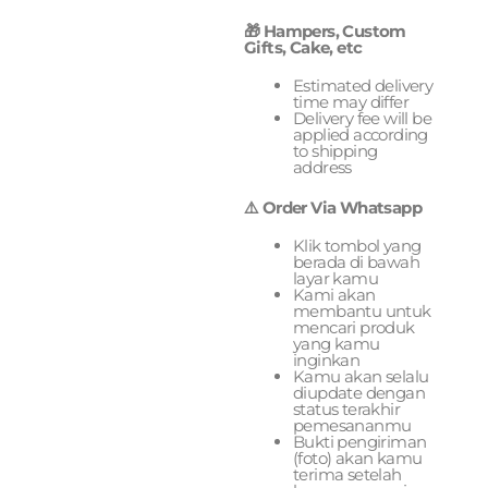
🎁 Hampers, Custom
Gifts, Cake, etc
Estimated delivery
time may differ
Delivery fee will be
applied according
to shipping
address
⚠️ Order Via Whatsapp
Klik tombol yang
berada di bawah
layar kamu
Kami akan
membantu untuk
mencari produk
yang kamu
inginkan
Kamu akan selalu
diupdate dengan
status terakhir
pemesananmu
Bukti pengiriman
(foto) akan kamu
terima setelah