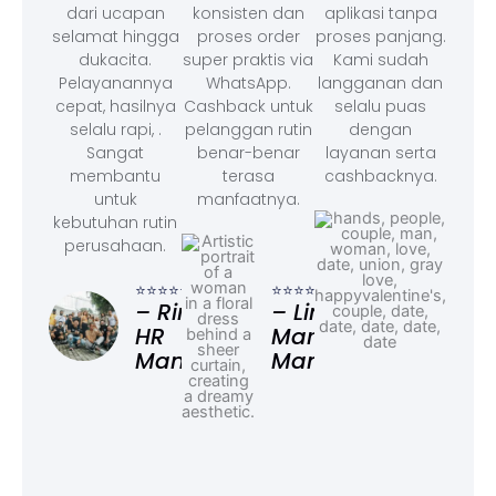
dari ucapan
konsisten dan
aplikasi tanpa
selamat hingga
proses order
proses panjang.
dukacita.
super praktis via
Kami sudah
Pelayanannya
WhatsApp.
langganan dan
cepat, hasilnya
Cashback untuk
selalu puas
selalu rapi, .
pelanggan rutin
dengan
Sangat
benar-benar
layanan serta
membantu
terasa
cashbacknya.
untuk
manfaatnya.
kebutuhan rutin
perusahaan.
⭐⭐⭐
– F
⭐⭐⭐⭐⭐
⭐⭐⭐⭐⭐
Ad
– Rina,
– Linda,
HR
Marketing
Manager
Manager