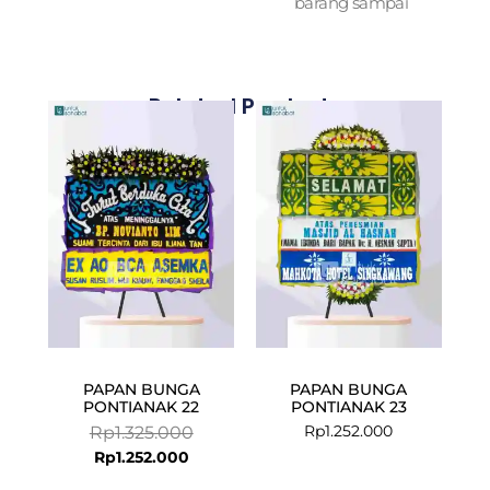
barang sampai
Related Products
Current
Original
price
price
is:
was:
Rp1.252.000.
Rp1.325.000.
PAPAN BUNGA
PAPAN BUNGA
PONTIANAK 22
PONTIANAK 23
Rp
1.252.000
Rp
1.325.000
Rp
1.252.000