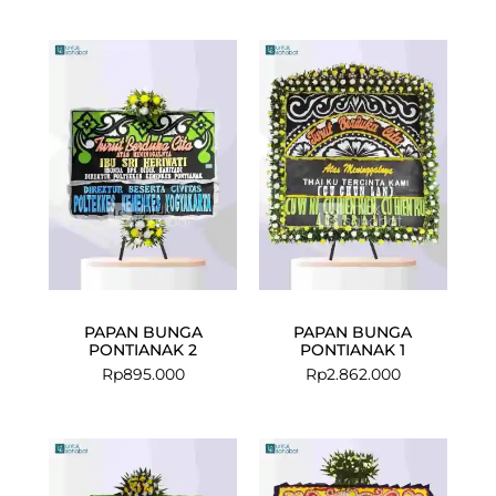
PAPAN BUNGA
PAPAN BUNGA
PONTIANAK 2
PONTIANAK 1
Rp
895.000
Rp
2.862.000
Current
Original
price
price
is:
was: