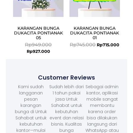
KARANGAN BUNGA
KARANGAN BUNGA
DUKACITA PONTIANAK
DUKACITA PONTIANAK
05
01
Rp
949.000
Rp
745.000
Rp
715.000
Rp
927.000
Customer Reviews
Kami sudah
Sudah lebih dari
Sebagai admin
langganan
1 tahun pakai
kantor, aplikasi
pesan
jasa Untuk
mobile sangat
karangan
Sahabat untuk
membantu
bunga di Untuk
kebutuhan
karena order
Sahabat untuk
event dan relasi
bisa dilakukan
kebutuhan
bisnis. Kualitas
langsung dari
kantor—mulai
bunga
WhatsApp atau