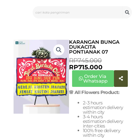
Skip
Search
to
content
KARANGAN BUNGA
DUKACITA
PONTIANAK 07
CURRENT
ORIGINAL
RP
745.000
PRICE
PRICE
RP
715.000
IS:
WAS:
Order Via
RP715.000.
RP745.000
Whatsapp
🌸 All Flowers Product:
2-3 hours
estimation delivery
within city
3-4 hours
estimation delivery
inter-cities
100% free delivery
within city