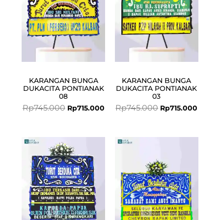
KARANGAN BUNGA
KARANGAN BUNGA
DUKACITA PONTIANAK
DUKACITA PONTIANAK
08
03
Rp
745.000
Rp
745.000
Rp
715.000
Rp
715.000
Current
Original
Original
Curren
price
price
price
price
is:
was:
was:
is:
Rp927.000.
Rp949.000.
Rp745.000.
Rp715.