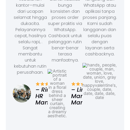
kantor—mulai
bunga
WhatsApp atau
dari ucapan
konsisten dan
aplikasi tanpa
selamat hingga
proses order
proses panjang.
dukacita.
super praktis via
Kami sudah
Pelayanannya
WhatsApp.
langganan dan
cepat, hasilnya
Cashback untuk
selalu puas
selalu rapi, .
pelanggan rutin
dengan
Sangat
benar-benar
layanan serta
membantu
terasa
cashbacknya.
untuk
manfaatnya.
kebutuhan rutin
perusahaan.
– F
Ad
– Rina,
– Linda,
HR
Marketing
Manager
Manager