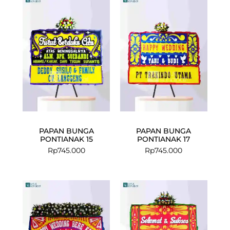
PAPAN BUNGA
PAPAN BUNGA
PONTIANAK 15
PONTIANAK 17
Rp
745.000
Rp
745.000
Current
Original
price
price
is:
was:
Rp1.252.000.
Rp1.325.000.