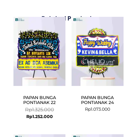
Related Products
Current
Original
price
price
is:
was:
Rp1.252.000.
Rp1.325.000.
PAPAN BUNGA
PAPAN BUNGA
PONTIANAK 22
PONTIANAK 24
Rp
1.073.000
Rp
1.325.000
Rp
1.252.000