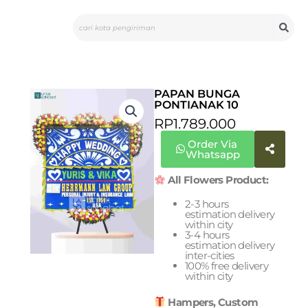
Skip
Search
to
content
PAPAN BUNGA
PONTIANAK 10
RP
1.789.000
Order Via
Whatsapp
All Flowers Product:
2-3 hours
estimation delivery
within city
3-4 hours
estimation delivery
inter-cities
100% free delivery
within city
Hampers, Custom