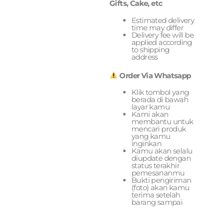
Gifts, Cake, etc
Estimated delivery
time may differ
Delivery fee will be
applied according
to shipping
address
Order Via Whatsapp
Klik tombol yang
berada di bawah
layar kamu
Kami akan
membantu untuk
mencari produk
yang kamu
inginkan
Kamu akan selalu
diupdate dengan
status terakhir
pemesananmu
Bukti pengiriman
(foto) akan kamu
terima setelah
barang sampai