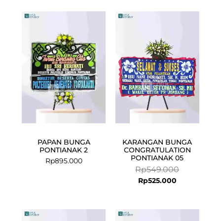
Current
Original
price
price
is:
was:
Rp525.000.
Rp549.000.
PAPAN BUNGA
KARANGAN BUNGA
PONTIANAK 2
CONGRATULATION
PONTIANAK 05
Rp
895.000
Rp
549.000
Rp
525.000
Original
Current
Current
Original