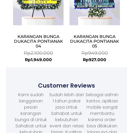
KARANGAN BUNGA
KARANGAN BUNGA
DUKACITA PONTIANAK
DUKACITA PONTIANAK
04
05
Rp
2.100.000
Rp
949.000
Rp
1.949.000
Rp
927.000
Customer Reviews
Kami sudah
Sudah lebih dari
Sebagai admin
langganan
1 tahun pakai
kantor, aplikasi
pesan
jasa Untuk
mobile sangat
karangan
Sahabat untuk
membantu
bunga di Untuk
kebutuhan
karena order
Sahabat untuk
event dan relasi
bisa dilakukan
kebutuhan
bisnis. Kualitas
langsung dari